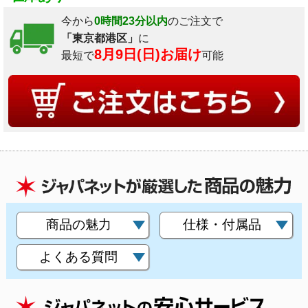
今から
0時間23分以内
のご注文で
「東京都港区」
に
8月9日(日)お届け
最短で
可能
商品の魅力
仕様・付属品
よくある質問