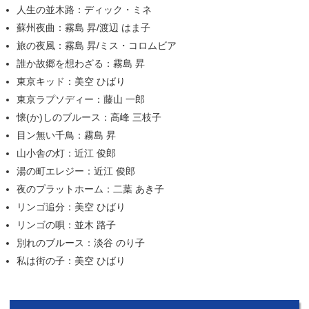
人生の並木路：ディック・ミネ
蘇州夜曲：霧島 昇/渡辺 はま子
旅の夜風：霧島 昇/ミス・コロムビア
誰か故郷を想わざる：霧島 昇
東京キッド：美空 ひばり
東京ラプソディー：藤山 一郎
懐(か)しのブルース：高峰 三枝子
目ン無い千鳥：霧島 昇
山小舎の灯：近江 俊郎
湯の町エレジー：近江 俊郎
夜のプラットホーム：二葉 あき子
リンゴ追分：美空 ひばり
リンゴの唄：並木 路子
別れのブルース：淡谷 のり子
私は街の子：美空 ひばり