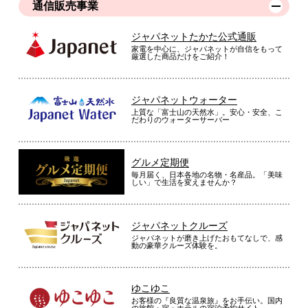
通信販売事業
ジャパネットたかた公式通販
家電を中心に、ジャパネットが自信をもって
厳選した商品だけをご紹介！
ジャパネットウォーター
上質な「富士山の天然水」。安心・安全、こ
だわりのウォーターサーバー
グルメ定期便
毎月届く、日本各地の名物・名産品。「美味
しい」で生活を変えませんか？
ジャパネットクルーズ
ジャパネットが磨き上げたおもてなしで、感
動の豪華クルーズ体験を。
ゆこゆこ
お客様の『良質な温泉旅』をお手伝い。国内