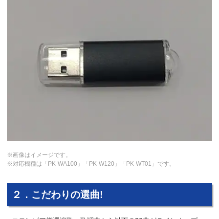
※画像はイメージです。
※対応機種は「PK-WA100」「PK-W120」「PK-WT01」です。
２．こだわりの選曲!