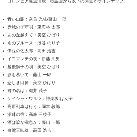
コロンビア厳選演歌・歌謡曲から以下の30曲がラインナップ。
青い山脈：奈良 光枝/藤山 一郎
赤城の子守唄：東海林 太郎
あの丘越えて：美空 ひばり
雨のブルース：淡谷 のり子
伊豆の佐太郎：高田 浩吉
イヨマンテの夜：伊藤 久男
越後獅子の唄：美空 ひばり
影を慕いて：藤山 一郎
悲しき口笛：美空 ひばり
君の名は：織井 茂子
ゲイシャ・ワルツ：神楽坂 はん子
高原列車は行く：岡本 敦郎
湖畔の宿：高峰 三枝子
酒は涙か溜息か：藤山 一郎
白鷺三味線：高田 浩吉