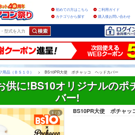
初めての方はこちら
ご利用ガイド
カテゴリから探す
購入後お問い合わせ
フ用品（ＢＳ１０）
>
BS10PR大使 ポチャッコ ヘッドカバー
供に!BS10オリジナルの
バー!
BS10PR大使 ポチャ
1 / 3