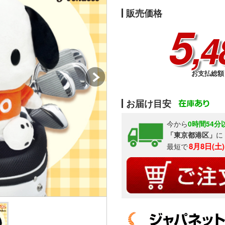
販売価格
5
,4
お支払総額 
お届け目安
今から
0時間54分
「東京都港区」
に
8月8日(土
最短で