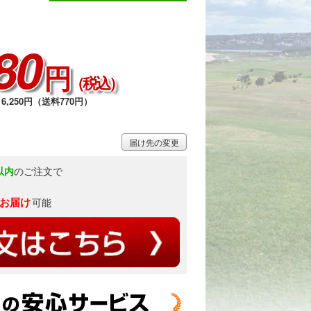
80
円
（税込）
6,250円（送料770円）
2 / 3
届け先の変更
以内
のご注文で
)お届け
可能