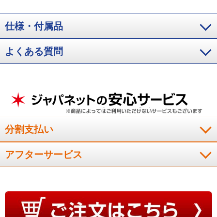
綺麗におさまりました
仕様・付属品
よくある質問
今使っているものが古くなった為、買い替えるものを探してい
ました。カバ－はぶかぶかして大きいと思ってましたが、実際
使ってみるときれいに丁度良くおさまりました。
（
埼玉県
70代
S.H様
）
※
「お客様の声」は実際にご購入されたお客様からのご意見を掲載しておりま
す。
分割支払い
※
商品により、同一シリーズをご購入された方の声を含みます。
アフターサービス