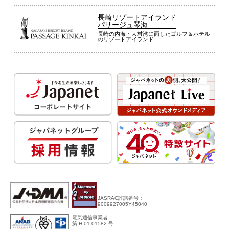
長崎リゾートアイランド
パサージュ琴海
長崎の内海・大村湾に面したゴルフ＆ホテル
のリゾートアイランド
JASRAC許諾番号：
9009927005Y45040
電気通信事業者：
第 H-01-01582 号