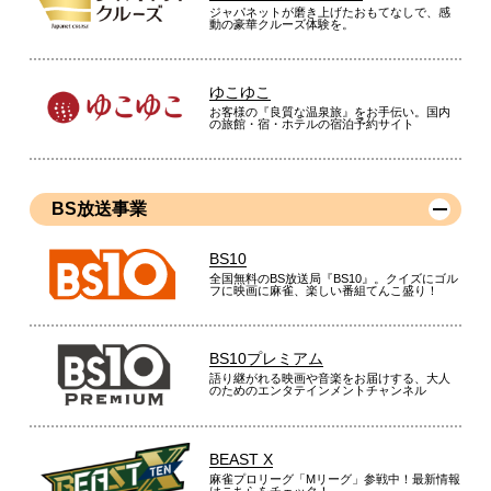
ジャパネットが磨き上げたおもてなしで、感
動の豪華クルーズ体験を。
ゆこゆこ
お客様の『良質な温泉旅』をお手伝い。国内
の旅館・宿・ホテルの宿泊予約サイト
BS放送事業
BS10
全国無料のBS放送局『BS10』。クイズにゴル
フに映画に麻雀、楽しい番組てんこ盛り！
BS10プレミアム
語り継がれる映画や音楽をお届けする、大人
のためのエンタテインメントチャンネル
BEAST X
麻雀プロリーグ「Mリーグ」参戦中！最新情報
はこちらをチェック！