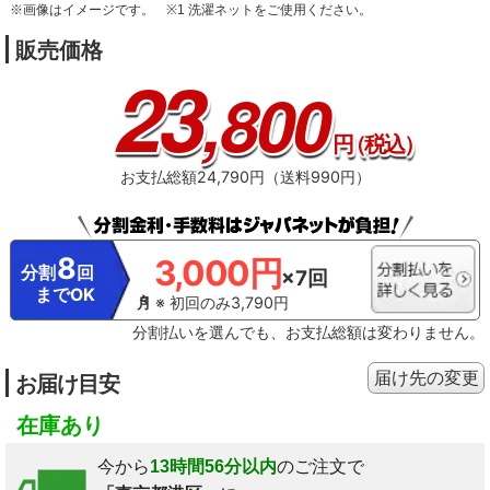
※画像はイメージです。
※1 洗濯ネットをご使用ください。
販売価格
23
,800
円
（税込）
お支払総額24,790円（送料990円）
8
3,000円
分割
回
×7回
までOK
※ 初回のみ3,790円
分割払いを選んでも、お支払総額は変わりません。
届け先の変更
お届け目安
在庫あり
今から
13時間56分以内
のご注文で