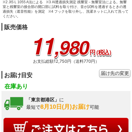
※2 JIS L 1055 A法による
※3 AI透過損失測定 残響室－無響室法による。無響
室と残響室の接合部の開口部に試料を取り付け、音が試料を透過するときの透
過損失（遮音性能）を測定
※4 フックを取り外し、洗濯ネットに入れて洗って
ください。
販売価格
11
,980
円
（税込）
お支払総額12,750円（送料770円）
届け先の変更
お届け目安
在庫あり
「東京都港区」
に
8月10日(月)お届け
最短で
可能