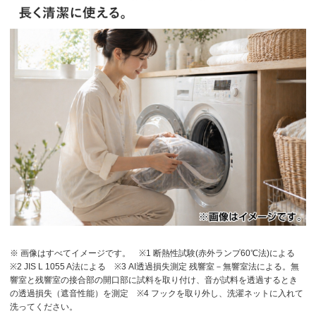
※ 画像はすべてイメージです。
※1 断熱性試験(赤外ランプ60℃法)による
※2 JIS L 1055 A法による
※3 AI透過損失測定 残響室－無響室法による。無
響室と残響室の接合部の開口部に試料を取り付け、音が試料を透過するとき
の透過損失（遮音性能）を測定
※4 フックを取り外し、洗濯ネットに入れて
洗ってください。