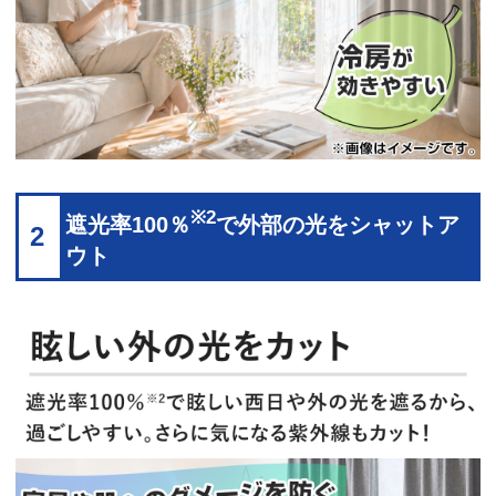
※2
遮光率100％
で外部の光をシャットア
2
ウト