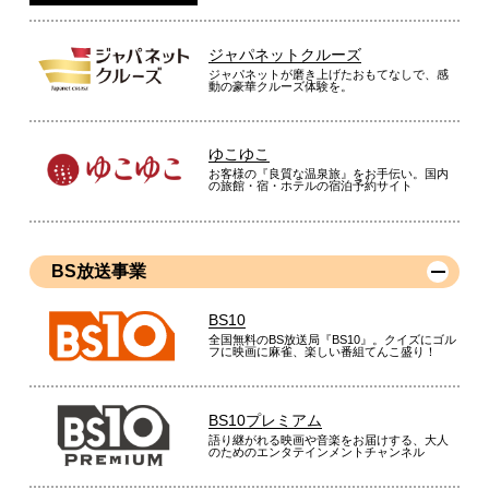
ジャパネットクルーズ
ジャパネットが磨き上げたおもてなしで、感
動の豪華クルーズ体験を。
ゆこゆこ
お客様の『良質な温泉旅』をお手伝い。国内
の旅館・宿・ホテルの宿泊予約サイト
BS放送事業
BS10
全国無料のBS放送局『BS10』。クイズにゴル
フに映画に麻雀、楽しい番組てんこ盛り！
BS10プレミアム
語り継がれる映画や音楽をお届けする、大人
のためのエンタテインメントチャンネル