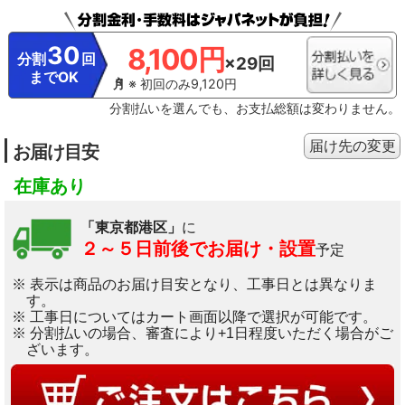
30
8,100円
分割
回
×29回
までOK
※ 初回のみ9,120円
分割払いを選んでも、お支払総額は変わりません。
届け先の変更
お届け目安
在庫あり
「東京都港区」
に
２～５日前後でお届け・設置
予定
※ 表示は商品のお届け目安となり、工事日とは異なりま
す。
※ 工事日についてはカート画面以降で選択が可能です。
※ 分割払いの場合、審査により+1日程度いただく場合がご
ざいます。