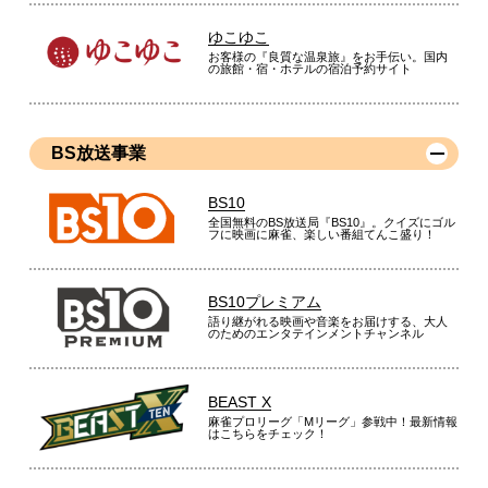
ゆこゆこ
お客様の『良質な温泉旅』をお手伝い。国内
の旅館・宿・ホテルの宿泊予約サイト
BS放送事業
BS10
全国無料のBS放送局『BS10』。クイズにゴル
フに映画に麻雀、楽しい番組てんこ盛り！
BS10プレミアム
語り継がれる映画や音楽をお届けする、大人
のためのエンタテインメントチャンネル
BEAST X
麻雀プロリーグ「Mリーグ」参戦中！最新情報
はこちらをチェック！