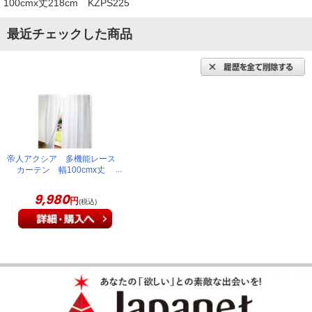
100cmx丈218cm KZPS225
最近チェックした商品
帝人アクシア 多機能レース
カーテン 幅100cmx丈
218cm KZPS225
9,980
円
(税込)