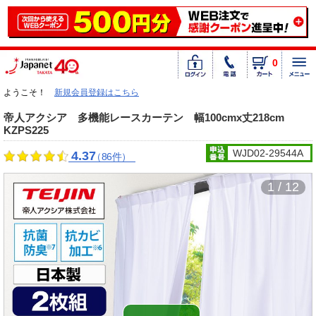
0
ようこそ！
新規会員登録はこちら
帝人アクシア 多機能レースカーテン 幅100cmx丈218cm
KZPS225
WJD02-29544A
4.37
（86件）
1 / 12