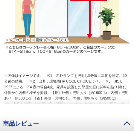
※画像はイメージです。
※1 赤外ランプを照射し5分毎に温度を測定。60
分後の結果。
※2 出典：環境省HP COOL CHOICEより。
※3 JIS L
1925による
※4 夜の場合4級。家具を設置した部屋の窓に試料を貼り付け、
外側から内側の様子を撮影。【昼】外側：照明あり（約1600 1x）内側：照明
あり（約500 1x）【夜】外側：照明なし、内側：照明あり（約500 1x）
※5 家具を設置した部屋の窓に試料を貼り付け、外側から内側の様子を撮
影。【昼】外側：照明あり（約1600 1x）内側：照明あり（約500 1x）【夜】
外側：照明なし、内側：照明あり（約500 1x）
※6 JIS Z 2911かび抵抗性試
験（湿式法）による。
※7 JIS L 1902による。
※8 試験室の窓の外側から
商品レビュー
室内に向けて投光機による照射を行い30分後の温度を測定。