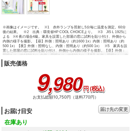
※画像はイメージです。
※1 赤外ランプを照射し5分毎に温度を測定。60分
後の結果。
※2 出典：環境省HP COOL CHOICEより。
※3 JIS L 1925に
よる
※4 夜の場合4級。家具を設置した部屋の窓に試料を貼り付け、外側から
内側の様子を撮影。【昼】外側：照明あり（約1600 1x）内側：照明あり（約
500 1x）【夜】外側：照明なし、内側：照明あり（約500 1x）
※5 家具を設
置した部屋の窓に試料を貼り付け、外側から内側の様子を撮影。【昼】外側：
照明あり（約1600 1x）内側：照明あり（約500 1x）【夜】外側：照明なし、内
側：照明あり（約500 1x）
※6 JIS Z 2911かび抵抗性試験（湿式法）によ
販売価格
る。
※7 JIS L 1902による。
※8 試験室の窓の外側から室内に向けて投光機
9
による照射を行い30分後の温度を測定。
,980
円
（税込）
お支払総額10,750円（送料770円）
届け先の変更
お届け目安
在庫あり