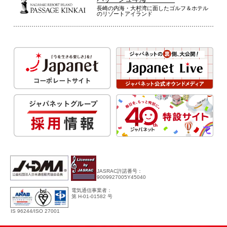
長崎の内海・大村湾に面したゴルフ＆ホテル
のリゾートアイランド
JASRAC許諾番号：
9009927005Y45040
電気通信事業者：
第 H-01-01582 号
IS 96244/ISO 27001