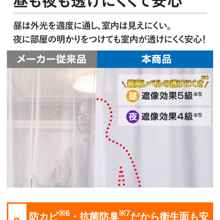
※6
※7
防カビ
・抗菌防臭
だから衛生面も安