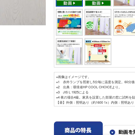
※画像はイメージです。
※1 赤外ランプを照射し5分毎に温度を測定。60分
※2 出典：環境省HP COOL CHOICEより。
※3 JIS L 1925による
※4 夜の場合4級。家具を設置した部屋の窓に試料を
【昼】外側：照明あり（約1600 1x）内側：照明あり
側：照明あり（約500 1x）
※5 家具を設置した部屋の窓に試料を貼り付け、外
明あり（約1600 1x）内側：照明あり（約500 1
500 1x）
※6 JIS Z 2911かび抵抗性試験（湿式法）による。
※7 JIS L 1902による。