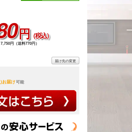
80
円
（税込）
7,750円（送料770円）
届け先の変更
火)お届け
可能