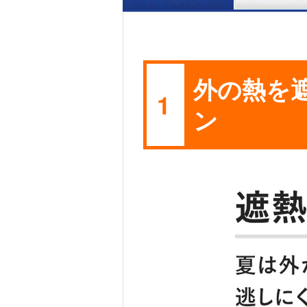
※8 試験室の窓の外側から室内に向けて投光機による
外の熱を
1
ン