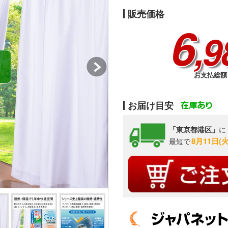
販売価格
6
,9
お支払総額 
お届け目安
「東京都港区」
に
8月11日(
最短で