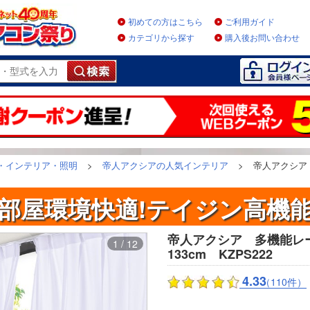
初めての方はこちら
ご利用ガイド
カテゴリから探す
購入後お問い合わせ
・インテリア・照明
>
帝人アクシアの人気インテリア
>
帝人アクシア
部屋環境快適!テイジン高機
帝人アクシア 多機能レー
1 / 12
133cm KZPS222
4.33
（110件）