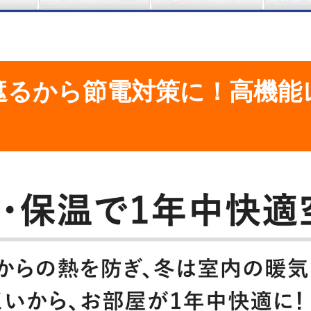
照射を行い30分後の温度を測定。
遮るから節電対策に！高機能