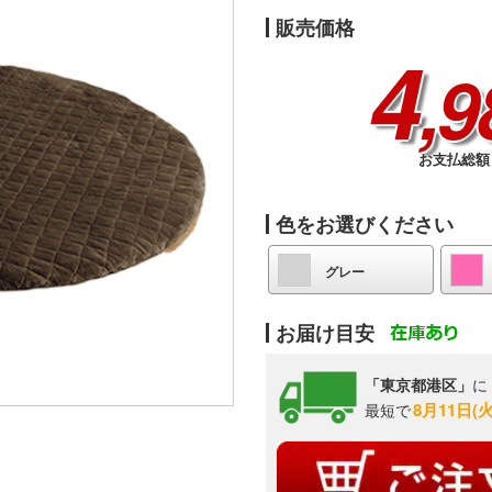
販売価格
4
,9
お支払総額 
色をお選びください
グレー
お届け目安
「東京都港区」
に
8月11日(
最短で