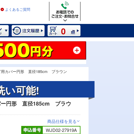
よくあるご質問
0
グ用カバー円形 直径185cm ブラウン
洗い可能!
ー円形 直径185cm ブラウ
商品仕様を見る
>
WJD02-27919A