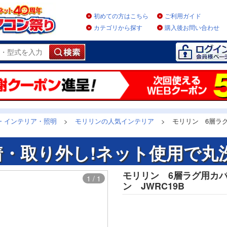
初めての方はこちら
ご利用ガイド
カテゴリから探す
購入後お問い合わせ
・インテリア・照明
>
モリリンの人気インテリア
>
モリリン 6層ラ
・取り外し!ネット使用で丸
モリリン 6層ラグ用カバ
1 / 1
ン JWRC19B