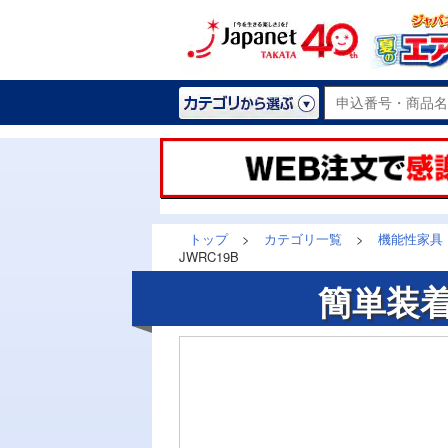
トップ
>
カテゴリ一覧
>
機能性家具
JWRC19B
簡単装着