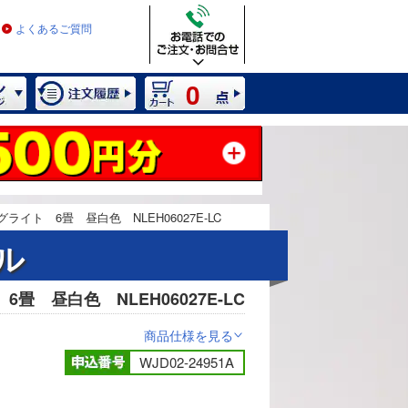
よくあるご質問
0
ライト 6畳 昼白色 NLEH06027E-LC
ル
畳 昼白色 NLEH06027E-LC
商品仕様を見る
>
WJD02-24951A