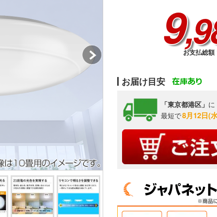
9
,9
お支払総額 1
お届け目安
「東京都港区」
に
8月12日(
最短で