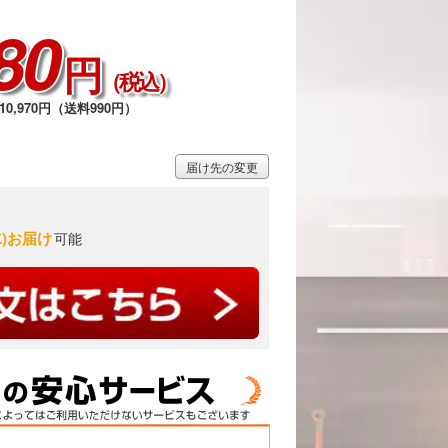
80
円
（税込）
0,970円（送料990円）
2 / 7
届け先の変更
水)お届け
可能