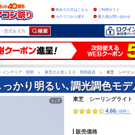
初めての方はこちら
ご利用ガイド
カテゴリから探す
購入後お問い合わせ
・インテリア・照明
>
東芝の人気ＬＥＤ・照明器具
>
東芝 シーリング
しっかり明るい､調光調色モデ
東芝 シーリングライト 6
1 / 7
4.66
（18件）
販売価格