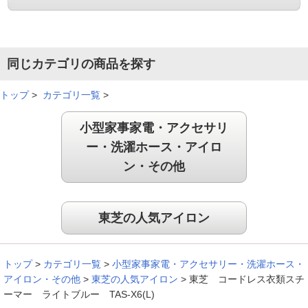
コ－ドレスで使いやすい！
同じカテゴリの商品を探す
なんと言ってもコ－ドレスの使いやすさ。ハンガ－吊るし時の
トップ
>
カテゴリ一覧
>
スチ－ムとしての役割、アイロン台の通常使用共に便利に使え
て期待通りです。
小型家事家電・アクセサリ
（
兵庫県
60代
T.Y様
）
ー・洗濯ホース・アイロ
ン・その他
スチ－ムが連続して使えるのでとても便
利！
東芝の人気アイロン
コ－ドレスで使い易く、またスチ－ムが連続して使えるのでと
ても便利です。ハンガ－にかけての使用も助かります。
トップ
>
カテゴリ一覧
>
小型家事家電・アクセサリー・洗濯ホース・
（
群馬県
60代
M.T様
）
アイロン・その他
>
東芝の人気アイロン
>
東芝 コードレス衣類スチ
ーマー ライトブルー TAS-X6(L)
コ－ドが届かないところでも皺を伸ばせ