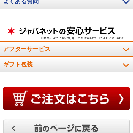
よくある質問
チの角までよく入って気持ちがいい
（
東京都
60代
S.Y様
）
身近に置いて、必要な時に直ぐ使える！
身近に置いて、必要な時に直ぐ使える。操作が簡単で設定がや
アフターサービス
さしい。思いどおりにしわが伸ばせます。
（
島根県
70代
I.O様
）
ギフト包装
丁度良い大きさと重さで、使い勝手も良
好！
デザインや色合いが好きで購入しましたが、丁度良い大きさと
重さで、使い勝手も良好です。またハンガ－にかけた服をコ－
ドレスでスチ－ム処理できるのは、大変便利です。
（
鹿児島県
70代
T.S様
）