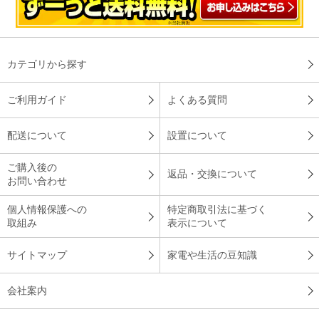
コ－ドレスを希望していたので、購入した。実際使用してみる
と、コ－ドを気にすることなく使用でき購入してよかったと思
う。
（
福岡県
60代
M.M様
）
カテゴリから探す
コ－ドの付け外しができる！
ご利用ガイド
よくある質問
配送について
設置について
コ－ドレスにしたり、コ－ドをつけた状態だったり選べ、スチ
－ムアイロンとして使ってます。コンパクなので、使いやす
ご購入後の
返品・交換について
い。
お問い合わせ
（
福岡県
50代
N.T様
）
個人情報保護への
特定商取引法に基づく
取組み
表示について
※
「お客様の声」は実際にご購入されたお客様からのご意見を掲載しておりま
す。
サイトマップ
家電や生活の豆知識
※
商品により、同一シリーズをご購入された方の声を含みます。
会社案内