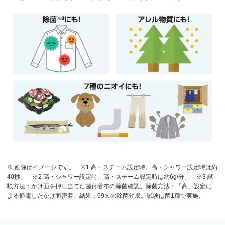
※ 画像はイメージです。
※1 高・スチーム設定時。高・シャワー設定時は約
40秒。
※2 高・シャワー設定時。高・スチーム設定時は約6g/分。
※3 試
験方法：かけ面を押し当てた菌付着布の除菌確認。除菌方法：「高」設定に
よる通電したかけ面密着。結果：99％の除菌効果。試験は菌1種で実施。