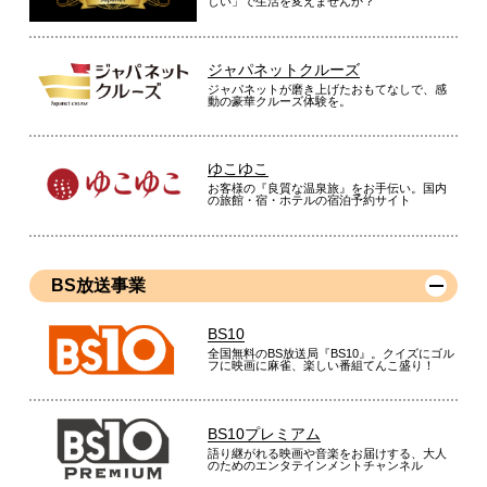
しい」で生活を変えませんか？
ジャパネットクルーズ
ジャパネットが磨き上げたおもてなしで、感
動の豪華クルーズ体験を。
ゆこゆこ
お客様の『良質な温泉旅』をお手伝い。国内
の旅館・宿・ホテルの宿泊予約サイト
BS放送事業
BS10
全国無料のBS放送局『BS10』。クイズにゴル
フに映画に麻雀、楽しい番組てんこ盛り！
BS10プレミアム
語り継がれる映画や音楽をお届けする、大人
のためのエンタテインメントチャンネル