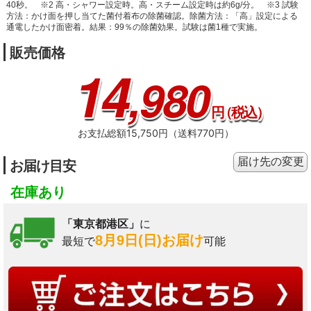
40秒。
※2 高・シャワー設定時。高・スチーム設定時は約6g/分。
※3 試験
方法：かけ面を押し当てた菌付着布の除菌確認。除菌方法：「高」設定による
通電したかけ面密着。結果：99％の除菌効果。試験は菌1種で実施。
販売価格
14
,980
円
（税込）
お支払総額15,750円（送料770円）
届け先の変更
お届け目安
在庫あり
「東京都港区」
に
8月9日(日)お届け
最短で
可能