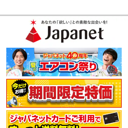
て便利！
コ－ドレスなのでコ－ドが届かないところでもちょっとした皺
を伸ばしたりするのにすごく便利でした。
（
宮城県
40代
G.K様
）
滑りもよく小ぶりで軽く使い勝手が良
い！
使い始めは土台から本体をはずす時、戸惑いましたが、慣れた
ら大丈夫でした。すぐに温まるし、滑りもよく小ぶりで軽く使
い勝手が良い製品した。
（
東京都
60代
Y.M様
）
コ－ドを気にすることなく使用できて良
い！