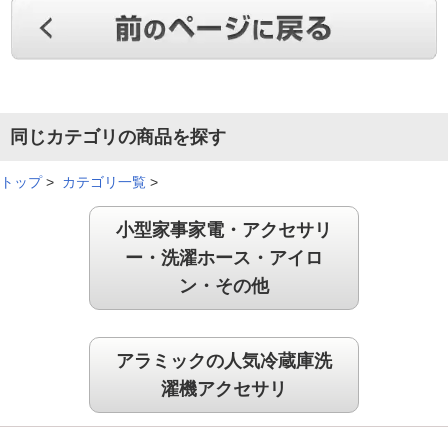
アラミックのシャワ－が気持ち良く使えたので洗濯機にシャワ
－と同じようになったら衣類も気持ち良いと思った。思ったと
おり綺麗に仕上げてくれた。
同じカテゴリの商品を探す
（
神奈川県
70代
I.T様
）
トップ
>
カテゴリ一覧
>
取付もわかりやすくてよかったです
小型家事家電・アクセサリ
ー・洗濯ホース・アイロ
洗濯後の汚れをみたり触ったか感じは特に激変したとは思いま
ン・その他
せんが、匂いに効果があるように思えました。購入時の取り付
けの手順書も写真入りてわかりやすくてよかったです。数ヶ月
利用するともっと実感できることが多くなるのかなと期待して
います。
アラミックの人気冷蔵庫洗
（
広島県
60代
T.H様
）
濯機アクセサリ
違いに驚きました！