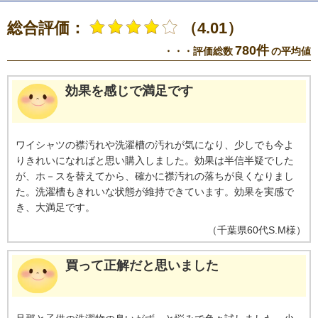
い。衣類の量や汚れ、洗剤の種類により効果は異なる。
※5 メーカー調
べ。
※6 【加齢臭】加齢臭の原因物質ノネナールにおいて。【生乾き臭】実
総合評価：
（4.01）
際の洗濯環境と異なる。
※8 2槽式洗濯機を除く。 20240101～20241231
出荷数に対する入電数の割合。
780件
・・・評価総数
の平均値
効果を感じで満足です
ワイシャツの襟汚れや洗濯槽の汚れが気になり、少しでも今よ
りきれいになればと思い購入しました。効果は半信半疑でした
が、ホ－スを替えてから、確かに襟汚れの落ちが良くなりまし
た。洗濯槽もきれいな状態が維持できています。効果を実感で
き、大満足です。
（
千葉県
60代
S.M様
）
買って正解だと思いました