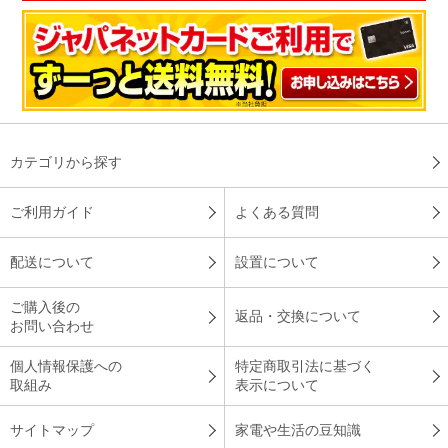
洗濯物の仕上がり（洗濯層から取り出したとき）の手触りが違
って感じ、又ワイシャツの襟元がきれいに落ちていたのに感激
した。洗濯槽の汚れは確認できないが、期待してしまう。
（
栃木県
50代
S.M様
）
カテゴリから探す
匂いが気にならなくなりました！
ご利用ガイド
よくある質問
配送について
設置について
洗濯物の洗い上がりが改善しました。特に靴下など匂いが気に
なるものが改善しました。匂いが気にならなくなりました。
ご購入後の
返品・交換について
（
東京都
50代
O.H様
）
お問い合わせ
個人情報保護への
特定商取引法に基づく
洗濯するのが楽しみになりました
取組み
表示について
サイトマップ
家電や生活の豆知識
簡単に取り付けできました。まだ、数回しか使っていません