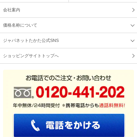
が、タオルなど白地のものは、白がちょっと鮮明になった感じ
会社案内
がします。洗濯槽もきれいになるとのことで、洗濯槽用洗剤が
不要になるなら、高くない買い物だと思い購入しました。洗濯
価格名称について
するのが楽しみになりました。
（
東京都
60代
O.T様
）
ジャパネットたかた公式SNS
汚れの残りが気にならなくなりました
ショッピングサイトトップへ
まだ、商品を使い始めて間もないですが、今までは、濃いめの
色の服に砂っぽい汚れがついて落ちてなかったり、シャツの襟
汚れが落ちてなかったりすることがよくありましたが、あまり
気にならなくなりました。これから、期待してます。
（
高知県
40代
O.M様
）
※
「お客様の声」は実際にご購入されたお客様からのご意見を掲載しておりま
す。
※
商品により、同一シリーズをご購入された方の声を含みます。