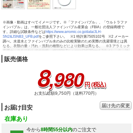
※画像・動画はすべてイメージです。※「ファインバブル」、「ウルトラファ
インバブル」は、一般社団法人ファインバブル産業会（FBIA）の登録商標で
す。詳細な試験条件などは
https://www.arromic.co.jp/data/JLH-
SN2&JSNB3_UFB.pdf
をご参照下さい。
※1 特許第7505102号
※2 メーカー
調べ。水道水とファインバブル水のみの比較実験のため実際の洗濯環境とは異
なる。衣類の量・汚れ・洗剤の種類などにより効果は異なる。
※3 アラミック
洗濯ホースありなしでの比較。綿100%Tシャツに口紅30cmを3ライン・ラー油
5ml・カレー15mlを付けた後1時間付け置き・2kgの洗濯物と一緒に標準モード
販売価格
で10回繰り返して洗濯した場合。
※4 実使用比較のため同一条件の汚れとは
8
ならない場合あり。全ての汚れに対しての試験結果ではない。衣類の量や汚
,980
れ、洗剤の種類により効果は異なる。
※5 メーカー調べ。
※6 【加齢臭】加
齢臭の原因物質ノネナールにおいて。【生乾き臭】実際の洗濯環境と異なる。
※8 2槽式洗濯機を除く。 20240101～20241231 出荷数に対する入電数の割
円
（税込）
合。
お支払総額9,750円（送料770円）
届け先の変更
お届け目安
在庫あり
今から
8時間55分以内
のご注文で