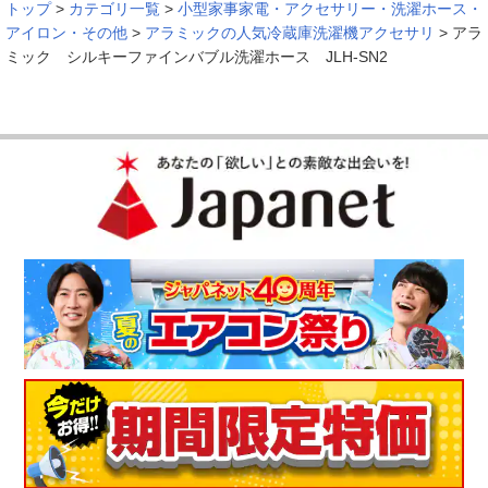
トップ
>
カテゴリ一覧
>
小型家事家電・アクセサリー・洗濯ホース・
アイロン・その他
>
アラミックの人気冷蔵庫洗濯機アクセサリ
>
アラ
ミック シルキーファインバブル洗濯ホース JLH-SN2
以前は洗剤と衣料用消臭剤で洗って乾燥した後に、臭い戻りが
出て困っていました。早速、アラミックの洗濯ホ－スを使って
みると、違いに驚きました。悩みが一発で解消されました。
（
山形県
50代
T.S様
）
こんなに違いが出てびっくり
ホ－スを変えるだけでにおいも抑えることで試してみたくなり
ました。部屋干しのにおいや皮脂汚れや洗濯槽のにおいもなく
なってきたように感じている。洗濯ホ－スを替えただけでこん
なに違いが出ることでびっくり、家族の反応も驚いていてよい
買い物ができたと感じている。
（
愛知県
50代
M.H様
）
汚れ落ちに感激した