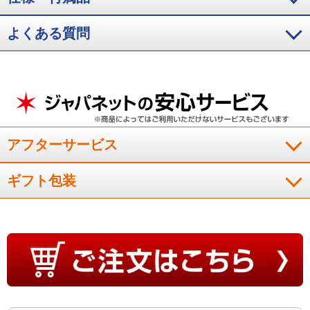
入。目から鱗です！！こんなに違うのかと思いました！！生乾
きのにおいは一切なし、洗えば洗うほど白くなってくすみが消
よくある質問
えた！！ 嫁は感動してました！！十年に一度、一生に一度あ
るかないかわからないくらいすっきりしました！！もっと早く
買っておけばよかったと後悔しているくらいです。 ぜひ周り
の人にも一押しで薦めたい商品です！！
（
北海道
40代
T.S様
）
アフターサービス
期待通りの商品！
ギフト包装
アラミックのシャワ－を使用して汚れ落ちが良いので期待して
購入しました。結果、臭いも汚れもよく取れるし、衣類のフワ
フワ感が増しました！期待通りの商品です。洗濯槽の汚れもと
れるし、素晴らしいです。
（
神奈川県
50代
O.M様
）
思った通り綺麗に仕上がる