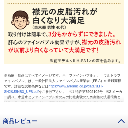
※画像・動画はすべてイメージです。※「ファインバブル」、「ウルトラフ
ァインバブル」は、一般社団法人ファインバブル産業会（FBIA）の登録商標
です。詳細な試験条件などは
https://www.arromic.co.jp/data/JLH-
SN2&JSNB3_UFB.pdf
をご参照下さい。
※1 特許第7505102号
※2 メーカ
ー調べ。水道水とファインバブル水のみの比較実験のため実際の洗濯環境と
は異なる。衣類の量・汚れ・洗剤の種類などにより効果は異なる。
※3 アラ
ミック洗濯ホースありなしでの比較。綿100%Tシャツに口紅30cmを3ライ
ン・ラー油5ml・カレー15mlを付けた後1時間付け置き・2kgの洗濯物と一緒
に標準モードで10回繰り返して洗濯した場合。
※4 実使用比較のため同一
商品レビュー
条件の汚れとはならない場合あり。全ての汚れに対しての試験結果ではな