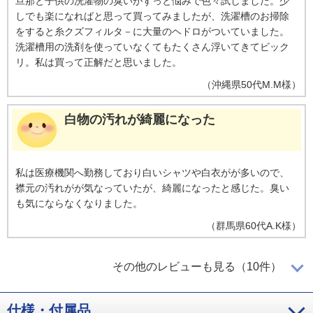
旦那と子供の洗濯物の臭いがずっと悩みで色々試しました。少
しでも楽になればと思って買ってみましたが、洗濯槽のお掃除
をすると糸クズフィルタ－に大量のヘドロがついていました。
洗濯槽用の洗剤を使っていなくてもたくさん浮いてきてビック
リ。私は買って正解だと思いました。
（
沖縄県
50代
M.M様
）
白物の汚れが綺麗になった
私は医療機関へ勤務しており白いシャツや白衣がが多いので、
襟元の汚れがが気なっていたが、綺麗になったと感じた。臭い
も気にならなくなりました。
（
群馬県
60代
A.K様
）
目から鱗です！！
その他のレビューも見る（10件）
仕様・付属品
本当かと思いながらも「買ってみるか」ということになり購