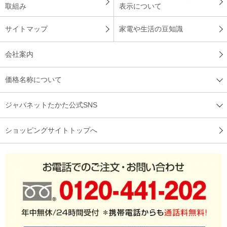
取組み
表示について
サイトマップ
家電や生活の豆知識
電気代の節約しながら暖かさを求めて購入しました。大分昔に
オイルヒーターを使っていましたがそれは今のより大きく、全
会社案内
くと言っていいほど暖かくならなかったです。今回のはむかし
の物とは違ってふんわりと暖かく、設定も簡単にできて大変気
価格名称について
に入っています。
（
埼玉県
60代
K.H様
）
ジャパネットたかた公式SNS
丁度良い暖かさの空気が出る
ショッピングサイトトップへ
年齢を重ね現在の石油ストーブでは危ない気がしだしたので安
全で暖かいものを探していた。新商品と言うことで便利さ、暖
かさ、節電を試してみている。上部から暖かい空気が出ている
が、暑すぎず丁度良い暖かさの空気がでていて心地よい。
（
広島県
70代
Y.S様
）