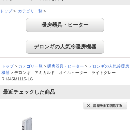
でとてもよいです。空気が汚れず火を使わないところも気に入
りました。これから寒くなり設定温度がどのくらいでいけるの
トップ
>
カテゴリ一覧
>
か（寒冷地です）、電気代がどの程度になるかが少し不安です
が、よい製品だと思います。
暖房器具・ヒーター
（
東京都
50代
N.N様
）
窓際に置いてタイマーを活用
デロンギの人気冷暖房機器
年老いた義理の母のお部屋用に購入（灯油だと危ないので）。
トップ
>
カテゴリ一覧
>
暖房器具・ヒーター
>
デロンギの人気冷暖房
ほんわかと柔らかいあたたかさがいいです。窓際に置いてタイ
機器
>
デロンギ アミカルド オイルヒーター ライトグレー
マーを活用しながら今シーズンの冬を過ごします。
RHJ45M1115-LG
（
北海道
70代
W.M様
）
最近チェックした商品
使い続けても乾燥しない
非常に使いやすく、特に温度調整がよい。窓際に置く効果が実