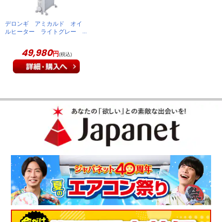
感できた。使用続けても、乾燥に注意する必要がない。とても
有効。
デロンギ アミカルド オイ
ルヒーター ライトグレー
（
東京都
60代
K.T様
）
RHJ45M1115-LG
49,980
円
(税込)
コンパクトで使いやすい
買い替えを考えていたところ、丁度この商品を見つけ購入。こ
れまでのオイルヒーターよりコンパクトで使いやすいです。
（
滋賀県
60代
I.H様
）
ジワーと自然に暖かくなり快適
寝室の温度をより自然に維持できる。ジワーと暖かくなり、エ
アコンのような風の流れがないので快適に過ごせる。
（
山口県
60代
T.T様
）