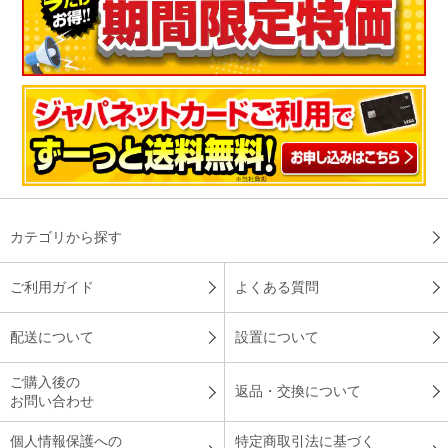
とても体に優しく感じる
乾燥が気になり、購入しました。ゆっくりと暖かくなるのでと
ても体に優しいです。
（
東京都
60代
Y.S様
）
カテゴリから探す
乾燥もなく暖かい、買って良かった
ご利用ガイド
よくある質問
ストーブはあるが灯油を買う、入れるが面倒でした。エアコン
配送について
設置について
やファンヒーターとちがい、乾燥もなく暖かいので買って良か
ったです。
ご購入後の
返品・交換について
（
茨城県
50代
H.M様
）
お問い合わせ
個人情報保護への
特定商取引法に基づく
ふんわりと暖かく、設定も簡単