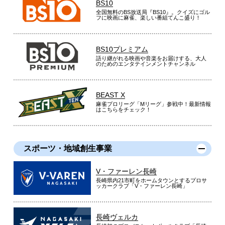
BS10
全国無料のBS放送局『BS10』。クイズにゴル
フに映画に麻雀、楽しい番組てんこ盛り！
BS10プレミアム
語り継がれる映画や音楽をお届けする、大人
のためのエンタテインメントチャンネル
BEAST X
麻雀プロリーグ「Mリーグ」参戦中！最新情報
はこちらをチェック！
スポーツ・地域創生事業
V・ファーレン長崎
長崎県内21市町をホームタウンとするプロサ
ッカークラブ「V・ファーレン長崎」
長崎ヴェルカ