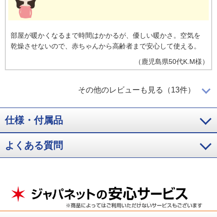
部屋が暖かくなるまで時間はかかるが、優しい暖かさ。空気を
乾燥させないので、赤ちゃんから高齢者まで安心して使える。
（
鹿児島県
50代
K.M様
）
デザインが美しく機能的であったかい
その他のレビューも見る（13件）
仕様・付属品
寒い季節に備えて購入。とってもデザインが美しく機能的で、
とってもあったかいです！冬場に効果的な利用ができそうで
す。
よくある質問
（
山口県
60代
S.T様
）
喉を痛めないので満足