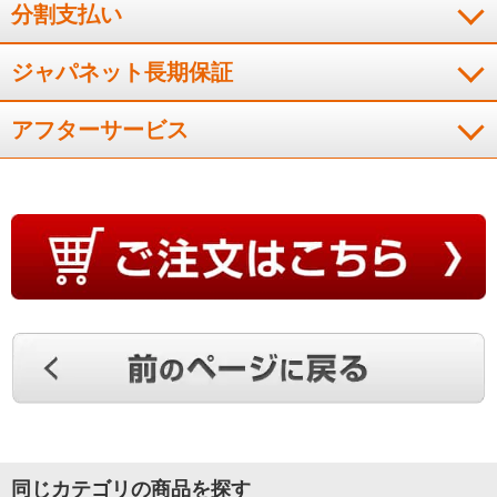
寒さが近づいてきたし先月末に１台購入して暖房機器の安全性
分割支払い
と暖かさの程度を実感していたので、追加で購入しました。使
い勝手が良く、灯油ストーブと違って安全性重視であり、さわ
ジャパネット長期保証
ってもやけどをしない。ほんわかとした自然の暖かさで湿気も
感じて喉を痛めないので満足です。
アフターサービス
（
広島県
70代
Y.S様
）
風がなく部屋全体が暖かくなる
２台目です。風がなく部屋全体が暖かくなることで、ほわっと
した感覚が気持ち良い。
（
山口県
60代
T.T様
）
部屋全体がふわぁっと暖かい
高齢の両親の寝室用に購入。部屋全体がふわぁっと暖かい感じ
同じカテゴリの商品を探す