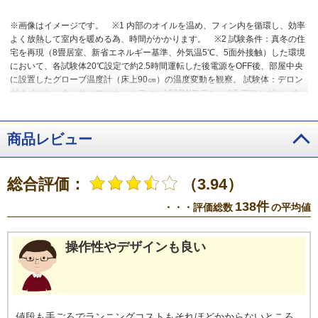
※画像はイメージです。
※1 内部のオイルを温め、フィン内を循環し、効率
よく放熱して室内を暖める為、時間がかかります。
※2 試験条件：真冬の住
宅を再現（8畳居室、新省エネルギー基準、外気温5℃、5面外接触）した環境
において、各試験体20℃設定で約2.5時間運転した後電源をOFF後、部屋中央
に設置したグローブ温度計（床上90㎝）の温度変動を観察。 試験体：デロン
ギオイルヒーターサーマルカットフィン1200Wモデル
※3 デロンギヒータ
ー購入後アンケート（2021年メーカー調べ／n=536）
※4 デロンギヒータ
ー購入後アンケート（2021年メーカー調べ／n=256）
※5 特許番号
4209907号
※6 建物の構造・断熱性:RC集合住宅・新省エネ基準(IV地域)に
商品レビュー
適合 運転時間:9時間(リビング:13時~22時)外気温:拡張アメダスデータに基づ
いた東京の12月上旬の気温/照明や人体の発生熱などを考慮/1kW/時の電気代は
31円(※)で計算 (※2023年7月現在)
※7 【条件】建物の構造・断熱性：RC
総合評価：
（3.94）
集合住宅・新省エネ基準（Ⅳ地域）に適合運転時間：9時間（リビング：13時
～22時）外気温：拡張アメダスデータに基づいた東京の12月上旬の気温／照
138件
・・・評価総数
の平均値
明や人体の発生熱などを考慮／1kW/時の電気代は31円（※）で計算（※2023
年9月現在）
操作性やデザインも良い
値段も手ごろでランニングコストもそれほどかからないところ