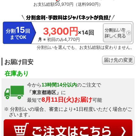
お支払総額50,970円（送料990円）
15
3,300円
分割
回
×14回
までOK
※ 初回のみ4,770円
分割払いを選んでも、お支払総額は変わりません。
届け先の変更
お届け目安
在庫あり
今から
13時間14分以内
のご注文で
「東京都港区」
に
8月11日(火)お届け
最短で
可能
※ 分割払いの場合、審査により+1日程度いただく場合がご
ざいます。