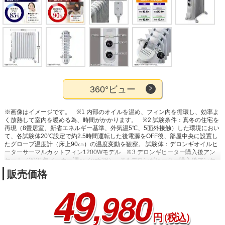
360°ビュー
※画像はイメージです。
※1 内部のオイルを温め、フィン内を循環し、効率よ
く放熱して室内を暖める為、時間がかかります。
※2 試験条件：真冬の住宅を
再現（8畳居室、新省エネルギー基準、外気温5℃、5面外接触）した環境におい
て、各試験体20℃設定で約2.5時間運転した後電源をOFF後、部屋中央に設置し
たグローブ温度計（床上90㎝）の温度変動を観察。 試験体：デロンギオイルヒ
ーターサーマルカットフィン1200Wモデル
※3 デロンギヒーター購入後アン
ケート（2021年メーカー調べ／n=536）
※4 デロンギヒーター購入後アンケ
ート（2021年メーカー調べ／n=256）
※5 特許番号4209907号
※6 建物の構
販売価格
造・断熱性:RC集合住宅・新省エネ基準(IV地域)に適合 運転時間:9時間(リビン
49
グ:13時~22時)外気温:拡張アメダスデータに基づいた東京の12月上旬の気温/照
,980
明や人体の発生熱などを考慮/1kW/時の電気代は31円(※)で計算 (※2023年7月
現在)
※7 【条件】建物の構造・断熱性：RC集合住宅・新省エネ基準（Ⅳ地
域）に適合運転時間：9時間（リビング：13時～22時）外気温：拡張アメダス
円
（税込）
データに基づいた東京の12月上旬の気温／照明や人体の発生熱などを考慮／
1kW/時の電気代は31円（※）で計算（※2023年9月現在）