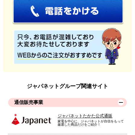
火を使わなくて安全な暖房
火を使わないため年寄りの部屋用に購入しました。ゆっくりで
すがしっかり暖かくなります。重さがすごいですが、とにかく
安全でいいと思います。
（
愛知県
40代
F.N様
）
※
「お客様の声」は実際にご購入されたお客様からのご意見を掲載しておりま
す。
※
商品により、同一シリーズをご購入された方の声を含みます。
ジャパネットグループ関連サイト
通信販売事業
ジャパネットたかた公式通販
家電を中心に、ジャパネットが自信をもって
厳選した商品だけをご紹介！