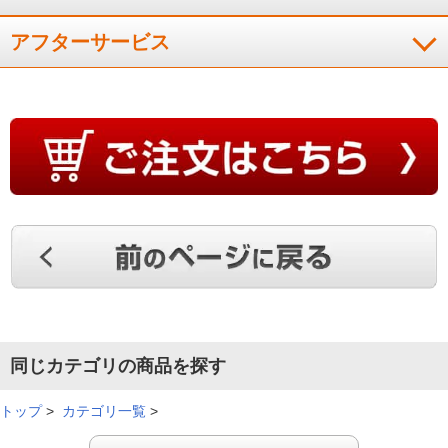
１０ヤ－ド伸び購入して良かったと思ってます。
（
福島県
60代
E.T様
）
アフターサービス
打ちやすく、ボールがよく飛ぶ
とても打ちやすく、飛距離もでてとても良い。
（
広島県
60代
K.M様
）
振り抜けがよくボールが伸びる感じ
素振りではやや硬く感じたが、練習場でボ－ルを打つと振り抜
同じカテゴリの商品を探す
けがよく、ボ－ルが伸びる感じです。
（
秋田県
60代
K.H様
）
トップ
>
カテゴリ一覧
>