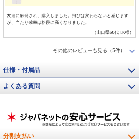
友達に触発され、購入しました。飛びは変わらないと感じます
が、当たり確率は格段に高くなりました。
（
山口県
60代
T.K様
）
ボールがよく飛ぶ
その他のレビューも見る（5件）
仕様・付属品
すぐにコ－スで使いました。やはり飛びました。一緒にまわっ
た友人にびっくりされました。良かったです。
よくある質問
（
新潟県
60代
F.I様
）
振りやすく、スコア安定
振りやすくスコアも安定しました。特にドライバ－は飛距離も
分割支払い