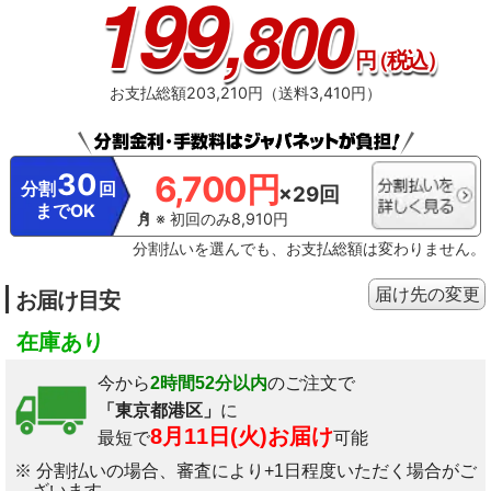
199
,800
円
（税込）
お支払総額203,210円（送料3,410円）
30
6,700円
分割
回
×29回
までOK
※ 初回のみ8,910円
分割払いを選んでも、お支払総額は変わりません。
届け先の変更
お届け目安
在庫あり
今から
2時間52分以内
のご注文で
「東京都港区」
に
8月11日(火)お届け
最短で
可能
※ 分割払いの場合、審査により+1日程度いただく場合がご
ざいます。