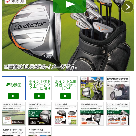
ポイント①ド
ポイント②開
45秒動画
ライバーとア
発者に聞きま
イアン深掘り
した!