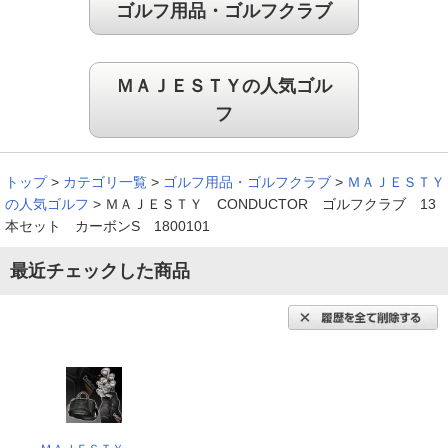
軽くてデザインがお洒落
ゴルフ用品・ゴルフクラブ
ＭＡＪＥＳＴＹの人気ゴル
長年主人が愛用してきたゴルフセットが古くなっていたので、
フ
購入しました。軽くてデザインがお洒落で便利だと思いまし
た。
（
宮崎県
60代
K.H様
）
トップ
>
カテゴリ一覧
>
ゴルフ用品・ゴルフクラブ
>
ＭＡＪＥＳＴＹ
の人気ゴルフ
>
ＭＡＪＥＳＴＹ CONDUCTOR ゴルフクラブ 13
※
「お客様の声」は実際にご購入されたお客様からのご意見を掲載しておりま
本セット カーボンS 1800101
す。
※
商品により、同一シリーズをご購入された方の声を含みます。
最近チェックした商品