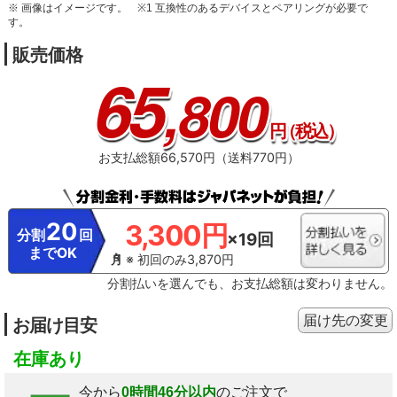
※ 画像はイメージです。
※1 互換性のあるデバイスとペアリングが必要で
す。
販売価格
65
,800
円
（税込）
お支払総額66,570円（送料770円）
20
3,300円
分割
回
×19回
までOK
※ 初回のみ3,870円
分割払いを選んでも、お支払総額は変わりません。
届け先の変更
お届け目安
在庫あり
今から
0時間46分以内
のご注文で