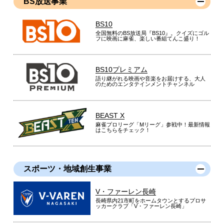
BS放送事業
BS10
全国無料のBS放送局『BS10』。クイズにゴル
フに映画に麻雀、楽しい番組てんこ盛り！
BS10プレミアム
語り継がれる映画や音楽をお届けする、大人
のためのエンタテインメントチャンネル
BEAST X
麻雀プロリーグ「Mリーグ」参戦中！最新情報
はこちらをチェック！
スポーツ・地域創生事業
V・ファーレン長崎
長崎県内21市町をホームタウンとするプロサ
ッカークラブ「V・ファーレン長崎」