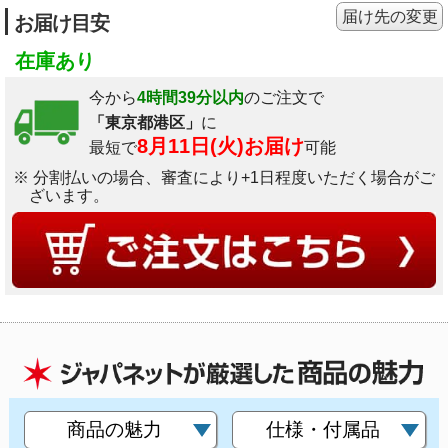
届け先の変更
お届け目安
在庫あり
今から
4時間39分以内
のご注文で
「東京都港区」
に
8月11日(火)お届け
最短で
可能
※ 分割払いの場合、審査により+1日程度いただく場合がご
ざいます。
商品の魅力
仕様・付属品