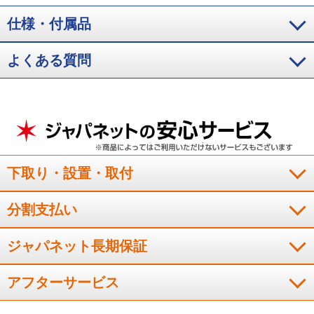
仕様・付属品
冷蔵庫が場所を取り、家が狭く感じるかと思っていましたが、
よくある質問
ちょうど良かったです。５４０Ｌの大容量なので沢山の食品が
収納でき、子供達、孫達が来ても困る事が無くなりました。
（
広島県
50代
S.N様
）
よく冷え、使い勝手もとても良い
下取り・設置・取付
分割支払い
以前使用していた冷蔵庫に比べて、収納力は格段に向上し、よ
く冷え、使い勝手もとても良いです。買ってよかったです。
ジャパネット長期保証
（
福岡県
50代
U.N様
）
アフターサービス
たっぷり入って整理整頓がしやすい