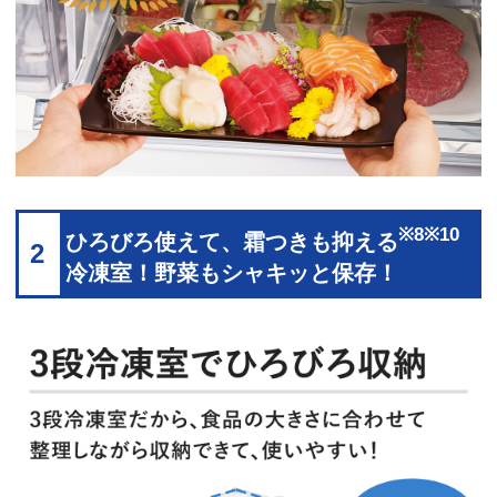
※8※10
ひろびろ使えて、霜つきも抑える
2
冷凍室！野菜もシャキッと保存！