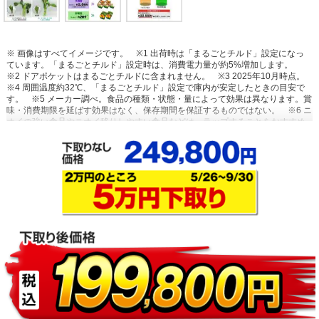
※ 画像はすべてイメージです。
※1 出荷時は「まるごとチルド」設定になっ
ています。「まるごとチルド」設定時は、消費電力量が約5%増加します。
※2 ドアポケットはまるごとチルドに含まれません。
※3 2025年10月時点。
※4 周囲温度約32℃、「まるごとチルド」設定で庫内が安定したときの目安で
す。
※5 メーカー調べ。食品の種類・状態・量によって効果は異なります。賞
味・消費期限を延ばす効果はなく、保存期間を保証するものではない。
※6 ニ
オイの強い食品やニオイ移りしやすい食品などは、ラップすることをおすすめ
します。賞味・消費期限を延ばす効果はなく、表記の保存期間を保証するもの
ではありません。
※7 メーカー調べ。新鮮な食材を保存した場合。食品の種
類・状態・量によって効果が異なります。
※8 賞味・消費期限を延ばす効果は
なく、表記の保存期間を保証するものではありません。
※9 2025年10月時
点。
※10 [霜ブロックスペース]は冷凍室下段1,2段目。メーカー調べ。冷蔵庫
の使用状況や、食品の種類・状態・量・包装状態などによって、効果は異なり
ます。
※11 冷凍室下段2段目（霜ブロック、冷凍標準設定）と冷凍室下段3段
目（通常冷凍、冷凍標準設定）との比較。室温約20℃、ドア開閉なし。【肉】
合いびき肉を発泡トレイに載せラップして28日間冷凍保存。保存後トレイから
取り出した合いびき肉の質量減少率を測定。2段目：1.8％、3段目：4.7％
※12 メーカー調べ。食品の種類・状態・量によって効果は異なります。
※13
賞味・消費期限を延ばす効果はなく、保存期間を保証するものではない。室温
約20℃、うるおい野菜室下段スペースに収納可能な量の野菜をラップなし、ド
ア開閉なしで7日間保存。うるおい野菜室未搭載冷蔵庫にも容積比で同程度の野
菜を収納。
※14 カゴ33Lで算出。
※15 電気料金目安単価31円/kWh（税込）
をもとに算出。
※16 環境省「省エネ製品買換ナビゲーションしんきゅうさ
ん」のデータをもとに算出。