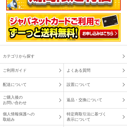
物が探しやすく重宝しています！
これまで使用していた冷蔵庫から容量が３０リットル増えたこ
ともあり、収納にゆとりが生まれ、探し物の時間ロスがなくな
り大変重宝しています。
（
東京都
60代
T.S様
）
カテゴリから探す
３段冷凍室でたっぷり入る
ご利用ガイド
よくある質問
冷凍室の容量が大きいです！また、デザインに無駄がなく気に
配送について
設置について
入ってます。
（
千葉県
60代
O.J様
）
ご購入後の
返品・交換について
お問い合わせ
※
「お客様の声」は実際にご購入されたお客様からのご意見を掲載しておりま
す。
個人情報保護への
特定商取引法に基づく
※
商品により、同一シリーズをご購入された方の声を含みます。
取組み
表示について