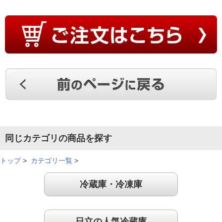
食料品を買いすぎてしまっても、冷蔵庫の中は余裕があって整
理整頓がしやすいです。
（
長野県
60代
M.T様
）
冷凍室が２段目で腰への負担がラクに
容量が大きいので重宝しています。また、使用頻度が増えてい
る冷凍室が下から２段目なので腰への負担も気にならなくなり
ました。
同じカテゴリの商品を探す
（
富山県
60代
K.T様
）
トップ
>
カテゴリ一覧
>
収納力・冷え方も満足
冷蔵庫・冷凍庫
奥行きがあり収納力もあるので使いやすいです。冷え方も早く
て満足です！
日立の人気冷蔵庫