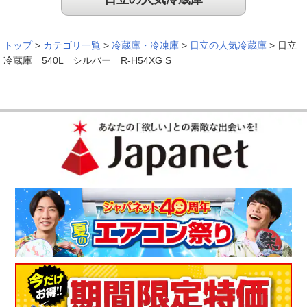
（
埼玉県
70代
S.S様
）
トップ
>
カテゴリ一覧
>
冷蔵庫・冷凍庫
>
日立の人気冷蔵庫
>
日立
野菜が長持ちする！
冷蔵庫 540L シルバー R-H54XG S
使い勝手が非常に良いです。感動したのは、野菜室で時間のた
ったほうれん草が無傷で、使うことができたことです。冷蔵庫
内の温度も低く、何だか守られているな！って感じです。
（
新潟県
60代
I.K様
）
年末年始のまとめ買いにも対応！
年末年始の買い出しのため少し容量の大きい冷蔵庫にしました
が、以前よりたくさん入れられたので良かったです。
（
京都府
50代
K.N様
）