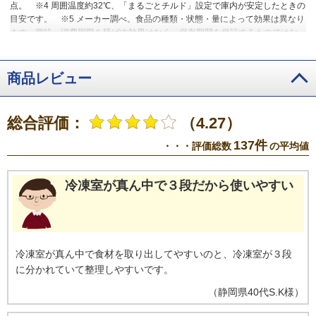
点。
※4 周囲温度約32℃、「まるごとチルド」設定で庫内が安定したときの
目安です。
※5 メーカー調べ。食品の種類・状態・量によって効果は異なり
ます。賞味・消費期限を延ばす効果はなく、保存期間を保証するものではな
い。
※6 ニオイの強い食品やニオイ移りしやすい食品などは、ラップするこ
とをおすすめします。賞味・消費期限を延ばす効果はなく、表記の保存期間
を保証するものではありません。
※7 メーカー調べ。新鮮な食材を保存した
商品レビュー
場合。食品の種類・状態・量によって効果が異なります。
※8 賞味・消費期
限を延ばす効果はなく、表記の保存期間を保証するものではありません。
※9 2025年10月時点。
※10 [霜ブロックスペース]は冷凍室下段1,2段目。メ
総合評価：
（4.27）
ーカー調べ。冷蔵庫の使用状況や、食品の種類・状態・量・包装状態などに
よって、効果は異なります。
※11 冷凍室下段2段目（霜ブロック、冷凍標準
137件
・・・評価総数
の平均値
設定）と冷凍室下段3段目（通常冷凍、冷凍標準設定）との比較。室温約
20℃、ドア開閉なし。【肉】合いびき肉を発泡トレイに載せラップして28日
間冷凍保存。保存後トレイから取り出した合いびき肉の質量減少率を測定。2
冷凍室が真ん中で３段だから使いやすい
段目：1.8％、3段目：4.7％
※12 メーカー調べ。食品の種類・状態・量によ
って効果は異なります。
※13 賞味・消費期限を延ばす効果はなく、保存期
間を保証するものではない。室温約20℃、うるおい野菜室下段スペースに収
納可能な量の野菜をラップなし、ドア開閉なしで7日間保存。うるおい野菜室
未搭載冷蔵庫にも容積比で同程度の野菜を収納。
※14 カゴ33Lで算出。
冷凍室が真ん中で食材を取り出してやすいのと、冷凍室が３段
※15 電気料金目安単価31円/kWh（税込）をもとに算出。
※16 環境省「省
に分かれていて整理しやすいです。
エネ製品買換ナビゲーションしんきゅうさん」のデータをもとに算出。
（
静岡県
40代
S.K様
）