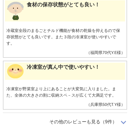
食材の保存状態がとても良い！
冷蔵室全段のまるごとチルド機能が食材の乾燥を抑えるので保
存状態がとても良いです。また３段の冷凍室が使いやすいで
す。
（
福岡県
70代
Y.E様
）
冷凍室が真ん中で使いやすい！
冷凍室が野菜室より上にあることが大変気に入りました。ま
た、全体の大きさの割に収納スペ－スが広くて大満足です。
（
兵庫県
50代
T.Y様
）
たっぷり入って食べ盛りの子供達が来て
その他のレビューも見る（9件）
も安心