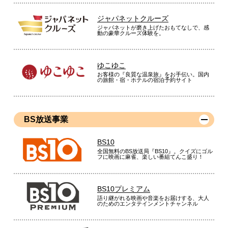
ジャパネットクルーズ
ジャパネットが磨き上げたおもてなしで、感
動の豪華クルーズ体験を。
ゆこゆこ
お客様の『良質な温泉旅』をお手伝い。国内
の旅館・宿・ホテルの宿泊予約サイト
BS放送事業
BS10
全国無料のBS放送局『BS10』。クイズにゴル
フに映画に麻雀、楽しい番組てんこ盛り！
BS10プレミアム
語り継がれる映画や音楽をお届けする、大人
のためのエンタテインメントチャンネル