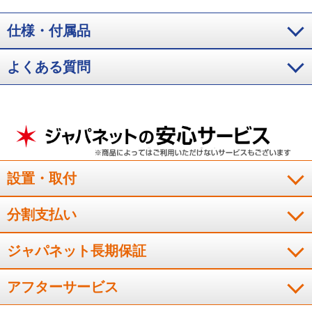
0.99g。
※4 実験条件：牛ももステーキ肉150gをプラスチックパックに入れ
14日間保存。周囲温度25℃、扉開閉なし。結果：霜つき抑制運転なし2022年
仕様・付属品
商品NR-F608WPX：2.45g、霜つき抑制運転ありNR-F60WX3：1.68g。冷凍
室下段で保存比較。
※5 魚や肉類などがサクッと切れます。食品の種類や
よくある質問
量、冷却時間などにより効果は異なります。
※6 ボトルコーナーは含まな
い。ボトルコーナーに保存した野菜の乾燥が気になる場合はラップや袋に入
れて保存すること。
設置・取付
分割支払い
ジャパネット長期保証
アフターサービス