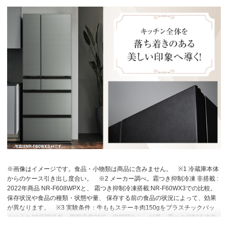
※画像はイメージです。食品・小物類は商品に含みません。
※1 冷蔵庫本体
からのケース引き出し度合い。
※2 メーカー調べ。霜つき抑制冷凍 非搭載 :
2022年商品 NR-F608WPXと、 霜つき抑制冷凍搭載:NR-F60WX3での比較。
保存状況や食品の種類・状態や量、 保存する前の食品の状況によって、効果
が異なります。
※3 実験条件：牛ももステーキ肉150gをプラスチックパッ
クに入れ90日間保存。周囲温度25℃、扉開閉なし。結果：霜つき抑制冷凍非
搭載2022年商品NR-F608WPX：10.85g、霜つき抑制冷凍搭載NR-F60WX3：