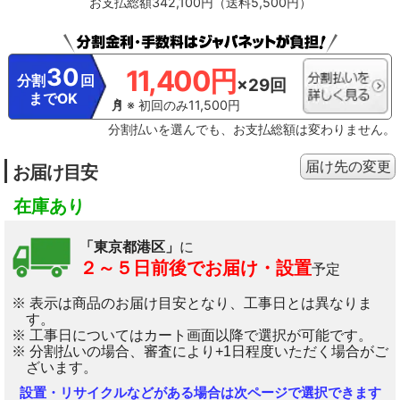
お支払総額342,100円（送料5,500円）
30
11,400円
分割
回
×29回
までOK
※ 初回のみ11,500円
分割払いを選んでも、お支払総額は変わりません。
届け先の変更
お届け目安
在庫あり
「東京都港区」
に
２～５日前後でお届け・設置
予定
※ 表示は商品のお届け目安となり、工事日とは異なりま
す。
※ 工事日についてはカート画面以降で選択が可能です。
※ 分割払いの場合、審査により+1日程度いただく場合がご
ざいます。
設置・リサイクルなどがある場合は次ページで選択できます