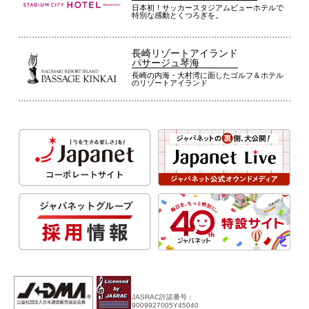
日本初！サッカースタジアムビューホテルで
特別な感動とくつろぎを。
長崎リゾートアイランド
パサージュ琴海
長崎の内海・大村湾に面したゴルフ＆ホテル
のリゾートアイランド
JASRAC許諾番号：
9009927005Y45040