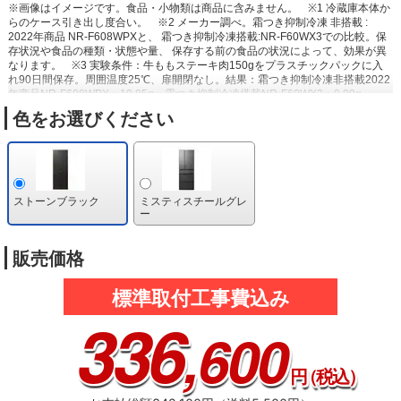
※画像はイメージです。食品・小物類は商品に含みません。
※1 冷蔵庫本体か
らのケース引き出し度合い。
※2 メーカー調べ。霜つき抑制冷凍 非搭載 :
2022年商品 NR-F608WPXと、 霜つき抑制冷凍搭載:NR-F60WX3での比較。保
存状況や食品の種類・状態や量、 保存する前の食品の状況によって、効果が異
なります。
※3 実験条件：牛ももステーキ肉150gをプラスチックパックに入
れ90日間保存。周囲温度25℃、扉開閉なし。結果：霜つき抑制冷凍非搭載2022
年商品NR-F608WPX：10.85g、霜つき抑制冷凍搭載NR-F60WX3：0.99g。
※4 実験条件：牛ももステーキ肉150gをプラスチックパックに入れ14日間保
色をお選びください
存。周囲温度25℃、扉開閉なし。結果：霜つき抑制運転なし2022年商品NR-
F608WPX：2.45g、霜つき抑制運転ありNR-F60WX3：1.68g。冷凍室下段で保
存比較。
※5 魚や肉類などがサクッと切れます。食品の種類や量、冷却時間な
どにより効果は異なります。
※6 ボトルコーナーは含まない。ボトルコーナー
に保存した野菜の乾燥が気になる場合はラップや袋に入れて保存すること。
ストーンブラック
ミスティスチールグレ
ー
販売価格
標準取付工事費込み
336
,600
円
（税込）