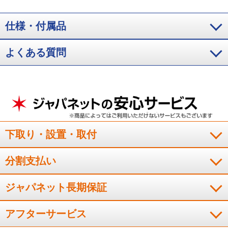
出を約48%抑制。「快速冷凍」0.65mg/100g、「通常冷凍」1.25mg/100g。
※4 「快速冷凍」と「通常冷凍」のビタミンC溶出量の比較【結果】「快速冷
凍」0.65mg/100g「通常冷凍」1.25mg/100g。
※5 2026年度機種SJ-
仕様・付属品
MF55R（SJ-MF43Rと同等）にて通常冷凍と新鮮冷凍の霜付き状態をメーカ
ー試験にて比較。ドア開閉ありで1ヶ月保存。食品の種類や状態などにより効
よくある質問
果は異なります。
※6 実機での実証結果ではありません。【試験方法】
1000Lボックス内にプラズマクラスターイオンを放出後、浮遊菌を採取し生菌
数を測定（プラズマクラスターイオン濃度：ダクト内200,000個/cm3）【試験
対象】1種の浮遊菌【対象場所】冷蔵室内【結果】約73分で除去率99%以上。
食中毒などの予防を保証するものではありません。
※7 実機での実証結果で
はありません。【試験方法】100Lボックス内に菌を塗布した寒天培地を配置
し、プラズマクラスターイオン放出6日後の生菌数を測定（プラズマクラスタ
ーイオン濃度：50,000個/cm³）【対象場所】冷蔵室内【結果】6日間で除去率
99%以上。食中毒などの予防を保証するものではありません。
※8 つないで
下取り・設置・取付
もっと節電ON（自動製氷一時停止モード時）と通常運転（自動製氷運転時）
の比較。電力消費を抑えた運転をするために食品保存に影響を及ぼさない範
囲で庫内温度を約2～3℃高めに設定する。設定温度「中」、新鮮冷凍
分割支払い
「切」、周囲温度35℃、ドア開閉なしでの1日当たりの消費電力量から算出。
通常運転：1.538kWh→つないでもっと節電ON：0.994kWh
ジャパネット長期保証
アフターサービス