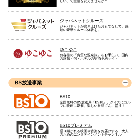
しい」で生活を変えませんか？
ジャパネットクルーズ
ジャパネットが磨き上げたおもてなしで、感
動の豪華クルーズ体験を。
ゆこゆこ
お客様の『良質な温泉旅』をお手伝い。国内
の旅館・宿・ホテルの宿泊予約サイト
BS放送事業
BS10
全国無料のBS放送局『BS10』。クイズにゴル
フに映画に麻雀、楽しい番組てんこ盛り！
BS10プレミアム
語り継がれる映画や音楽をお届けする、大人
のためのエンタテインメントチャンネル