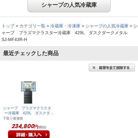
シャープの人気冷蔵庫
トップ
>
カテゴリ一覧
>
冷蔵庫・冷凍庫
>
シャープの人気冷蔵庫
>
シ
ャープ プラズマクラスター冷蔵庫 429L ダスクダークメタル
SJ-MF43R-H
最近チェックした商品
シャープ プラズマクラスタ
ー冷蔵庫 429L ダスクダ
ークメタル SJ-MF43R-H
下取り後価格
234,800
円
(税込)