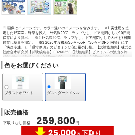
※ 画像はイメージです。カラー違いのイメージを含みます。
※1 実使用を想
定した野菜室に野菜を投入。外気温20℃、ラップなし、ドア開閉なしで10日間
保存により算出。
※2 外気温20℃、ラップなし、ドア開閉なしで大根を7日間
保存し糖量を測定。
※3 2026年度機種SJ-MF55R（SJ-MF43Rと同等）にて
「快速冷凍」と「通常冷凍」のビタミンC溶出量の比較。【試験依頼先】株式会
社総合水研究所【試験成績書】FB260353【試験結果】ビタミンCの流出を約
48%抑制。「快速冷凍」0.65mg/100g、「通常冷凍」1.25mg/100g。
※4
「快速冷凍」と「通常冷凍」のビタミンC溶出量の比較【結果】「快速冷凍」
色をお選びください
0.65mg/100g「通常冷凍」1.25mg/100g。
※5 2026年度機種SJ-MF55R（SJ-
MF43Rと同等）にて通常冷凍と新鮮冷凍の霜付き状態をメーカー試験にて比
較。ドア開閉ありで1ヶ月保存。食品の種類や状態などにより効果は異なりま
す。
※6 実機での実証結果ではありません。【試験方法】1000Lボックス内に
プラズマクラスターイオンを放出後、浮遊菌を採取し生菌数を測定（プラズマ
クラスターイオン濃度：ダクト内200,000個/cm3）【試験対象】1種の浮遊菌
ブラストホワイト
ダスクダークメタル
【対象場所】冷蔵室内【結果】約73分で除去率99%以上。食中毒などの予防を
保証するものではありません。
※7 実機での実証結果ではありません。【試験
方法】100Lボックス内に菌を塗布した寒天培地を配置し、プラズマクラスター
イオン放出6日後の生菌数を測定（プラズマクラスターイオン濃度：50,000
販売価格
個/cm³）【対象場所】冷蔵室内【結果】6日間で除去率99%以上。食中毒などの
259,800
予防を保証するものではありません。
※8 つないでもっと節電ON（自動製氷
下取りなし価格
円
一時停止モード時）と通常運転（自動製氷運転時）の比較。電力消費を抑えた
25,000
運転をするために食品保存に影響を及ぼさない範囲で庫内温度を約2～3℃高め
下取り
円
に設定する。設定温度「中」、新鮮冷凍「切」、周囲温度35℃、ドア開閉なし