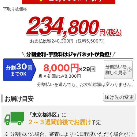
での1日当たりの消費電力量から算出。通常運転：1.538kWh→つないでもっと
下取り後価格
節電ON：0.994kWh
234
,800
円
（税込）
お支払総額240,300円（送料5,500円）
30
8,000円
分割
回
×29回
までOK
※ 初回のみ8,300円
分割払いを選んでも、お支払総額は変わりません。
届け先の変更
お届け目安
「東京都港区」
に
２～３週間前後でお届け
予定
※ 分割払いの場合、審査により+1日程度いただく場合がご