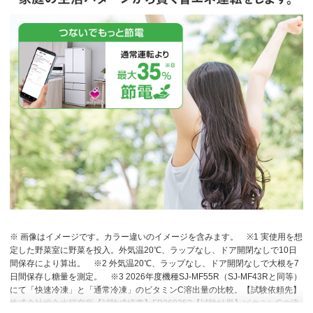
※ 画像はイメージです。カラー違いのイメージを含みます。
※1 実使用を想
定した野菜室に野菜を投入。外気温20℃、ラップなし、ドア開閉なしで10日
間保存により算出。
※2 外気温20℃、ラップなし、ドア開閉なしで大根を7
日間保存し糖量を測定。
※3 2026年度機種SJ-MF55R（SJ-MF43Rと同等）
にて「快速冷凍」と「通常冷凍」のビタミンC溶出量の比較。【試験依頼先】
株式会社総合水研究所【試験成績書】FB260353【試験結果】ビタミンCの流