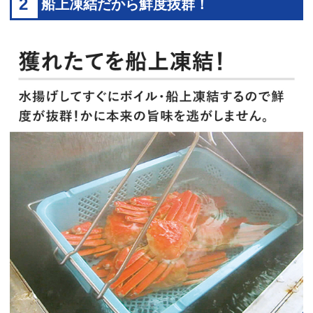
2
船上凍結だから鮮度抜群！