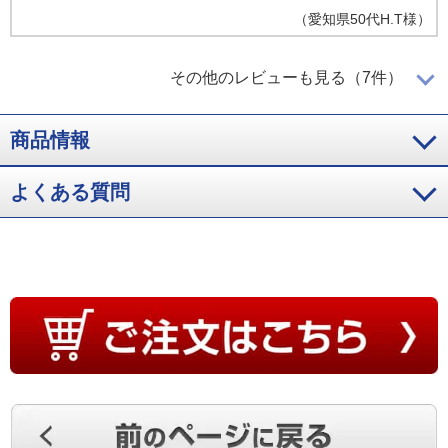
（
愛知県
50代
H.T様
）
身がしっかり詰まった美味しいカニ！
その他のレビューも見る（7件）
商品情報
身がしっかり詰まっていて、甘みもあり、とても美味しくいた
だきました！
よくある質問
（
愛知県
50代
H.E様
）
家族みんな大満足！
家族皆で集まって、とても美味しいカニを頂きました。
（
香川県
70代
I.Y様
）
大満足のサイズと味！