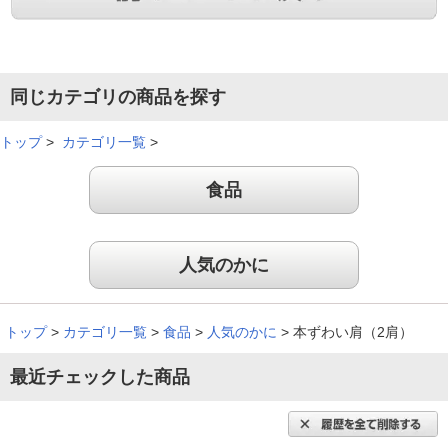
身が大きいうえに味も良く、大満足でした。また購入したいと
思います。
（
鹿児島県
60代
M.H様
）
同じカテゴリの商品を探す
とても美味しい！
トップ
>
カテゴリ一覧
>
食品
とても美味しかったです。私より主人の方がたくさん食べて満
足したようです。
人気のかに
（
埼玉県
70代
F.T様
）
本当に美味しかったです！
トップ
>
カテゴリ一覧
>
食品
>
人気のかに
>
本ずわい肩（2肩）
最近チェックした商品
家族四人で黙々と食べるほど美味しかったです！毎年恒例で
色々なところから購入していますが、いつもより身がぎっしり
詰まっていて美味しいと、家族も喜んでいました！本当に美味