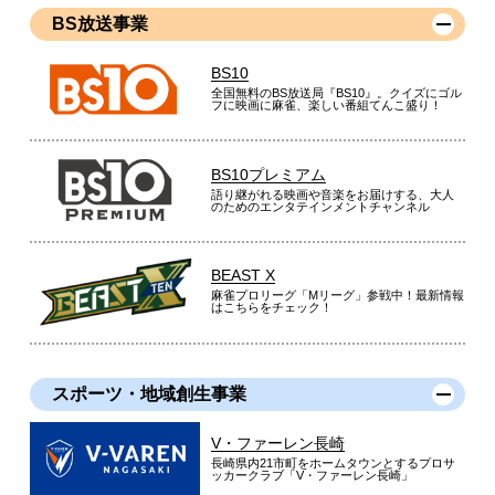
BS放送事業
BS10
全国無料のBS放送局『BS10』。クイズにゴル
フに映画に麻雀、楽しい番組てんこ盛り！
BS10プレミアム
語り継がれる映画や音楽をお届けする、大人
のためのエンタテインメントチャンネル
BEAST X
麻雀プロリーグ「Mリーグ」参戦中！最新情報
はこちらをチェック！
スポーツ・地域創生事業
V・ファーレン長崎
長崎県内21市町をホームタウンとするプロサ
ッカークラブ「V・ファーレン長崎」