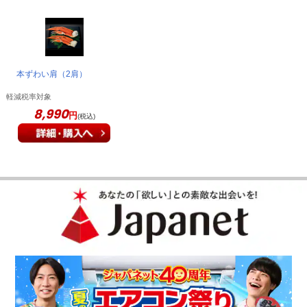
しかったです！
（
徳島県
80代以上
K.K様
）
次も買おうと思える満足感！
本ずわい肩（2肩）
軽減税率対象
8,990
味も大きさも大満足でした。とても良かったので、ぜひ次も購
円
(税込)
入しようと思います！
（
大阪府
60代
O.K様
）
大きさも味も美味しかったです！
塩加減がちょうど良く、大きさも大満足でした。とても美味し
かったです！
（
北海道
40代
S.Y様
）
※
「お客様の声」は実際にご購入されたお客様からのご意見を掲載しておりま