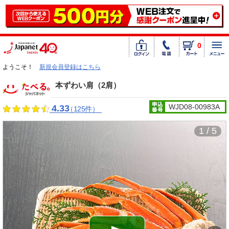
0
ようこそ！
新規会員登録はこちら
本ずわい肩（2肩）
WJD08-00983A
4.33
（125件）
1 / 5