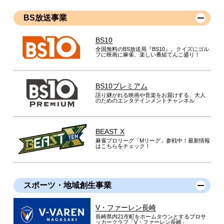
BS放送事業
BS10
全国無料のBS放送局『BS10』。クイズにゴル
フに映画に麻雀、楽しい番組てんこ盛り！
BS10プレミアム
語り継がれる映画や音楽をお届けする、大人
のためのエンタテインメントチャンネル
BEAST X
麻雀プロリーグ「Mリーグ」参戦中！最新情報
はこちらをチェック！
スポーツ・地域創生事業
V・ファーレン長崎
長崎県内21市町をホームタウンとするプロサ
ッカークラブ「V・ファーレン長崎」