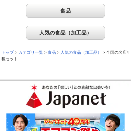
食品
自宅で贅沢気分を味わえる！
人気の食品（加工品）
リピートです！どれも間違いなく美味しいです。おうちで贅沢
気分が味わえます。
（
神奈川県
60代
O.M様
）
トップ
>
カテゴリ一覧
>
食品
>
人気の食品（加工品）
>
全国の名店4
種セット
安定の味で美味しかった
安定のお味でやはり五島軒は外れがないと思いました。息子た
ち夫婦も夕食のおかずが出来たと、とても喜んでいました。ま
た次回も美味しい品を期待しています。
（
埼玉県
60代
K.M様
）
※
「お客様の声」は実際にご購入されたお客様からのご意見を掲載しておりま
す。