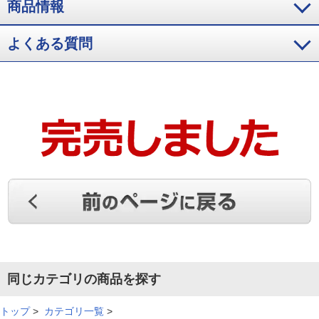
商品情報
とても美味しいです。食べ終わったらもう一度購入しようと思
っています。
よくある質問
（
兵庫県
70代
I.M様
）
年末年始のおもてなしに！
老舗洋食屋さんのメニュ－なら絶対おいしいし、年末年始のお
もてなしにぴったりだと思い、購入しました。とても美味しく
大満足です。
（
岡山県
40代
M.T様
）
予想以上の美味しさに感動した
同じカテゴリの商品を探す
前から食べてみたいと思っており購入しました。予想以上に美
味しく感動しました。
トップ
>
カテゴリ一覧
>
（
東京都
60代
K.H様
）