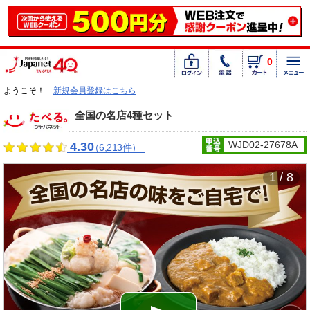
0
ようこそ！
新規会員登録はこちら
全国の名店4種セット
WJD02-27678A
4.30
（6,213件）
1 / 8