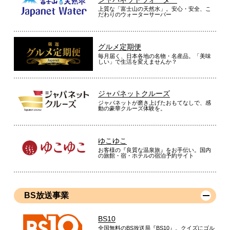
上質な「富士山の天然水」。安心・安全、こ
だわりのウォーターサーバー
グルメ定期便
毎月届く、日本各地の名物・名産品。「美味
しい」で生活を変えませんか？
ジャパネットクルーズ
ジャパネットが磨き上げたおもてなしで、感
動の豪華クルーズ体験を。
ゆこゆこ
お客様の『良質な温泉旅』をお手伝い。国内
の旅館・宿・ホテルの宿泊予約サイト
BS放送事業
BS10
全国無料のBS放送局『BS10』。クイズにゴル