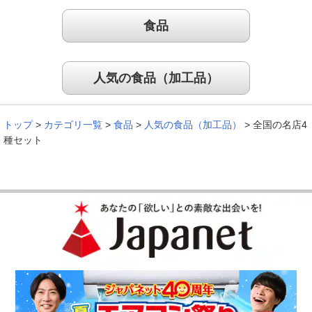
食品
自宅で贅沢気分を味わえる！
人気の食品（加工品）
リピートです！どれも間違いなく美味しいです。おうちで贅沢
気分が味わえます。
（
神奈川県
60代
O.M様
）
トップ
>
カテゴリ一覧
>
食品
>
人気の食品（加工品）
>
全国の名店4
種セット
安定の味で美味しかった
安定のお味でやはり五島軒は外れがないと思いました。息子た
ち夫婦も夕食のおかずが出来たと、とても喜んでいました。ま
た次回も美味しい品を期待しています。
（
埼玉県
60代
K.M様
）
※
「お客様の声」は実際にご購入されたお客様からのご意見を掲載しておりま
す。