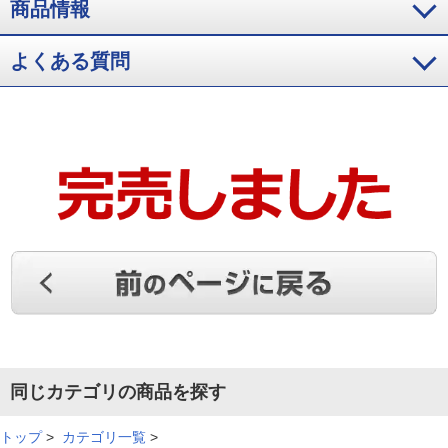
商品情報
とても美味しいです。食べ終わったらもう一度購入しようと思
っています。
よくある質問
（
兵庫県
70代
I.M様
）
年末年始のおもてなしに！
老舗洋食屋さんのメニュ－なら絶対おいしいし、年末年始のお
もてなしにぴったりだと思い、購入しました。とても美味しく
大満足です。
（
岡山県
40代
M.T様
）
予想以上の美味しさに感動した
同じカテゴリの商品を探す
前から食べてみたいと思っており購入しました。予想以上に美
味しく感動しました。
トップ
>
カテゴリ一覧
>
（
東京都
60代
K.H様
）