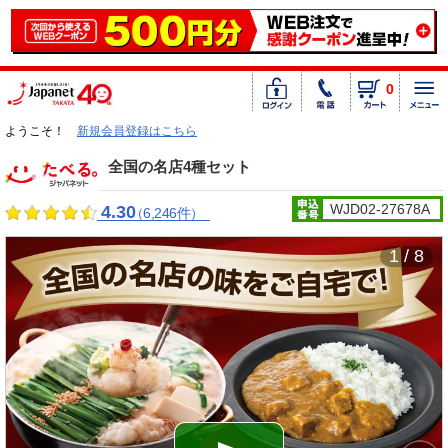
0
ようこそ！
新規会員登録はこちら
全国の名店4種セット
WJD02-27678A
4.30
（6,246件）
1 / 8