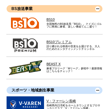
BS放送事業
BS10
全国無料のBS放送局『BS10』。クイズにゴル
フに映画に麻雀、楽しい番組てんこ盛り！
BS10プレミアム
語り継がれる映画や音楽をお届けする、大人
のためのエンタテインメントチャンネル
BEAST X
麻雀プロリーグ「Mリーグ」参戦中！最新情報
はこちらをチェック！
スポーツ・地域創生事業
V・ファーレン長崎
長崎県内21市町をホームタウンとするプロサ
ッカークラブ「V・ファーレン長崎」