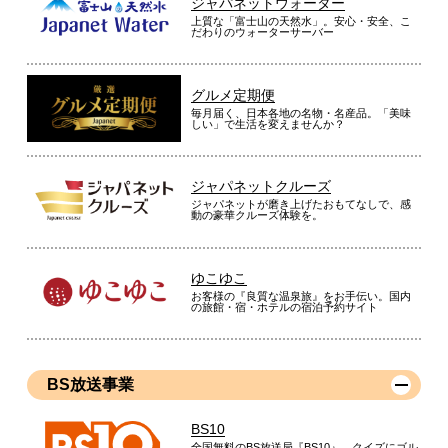
ジャパネットウォーター
上質な「富士山の天然水」。安心・安全、こ
だわりのウォーターサーバー
グルメ定期便
毎月届く、日本各地の名物・名産品。「美味
しい」で生活を変えませんか？
ジャパネットクルーズ
ジャパネットが磨き上げたおもてなしで、感
動の豪華クルーズ体験を。
ゆこゆこ
お客様の『良質な温泉旅』をお手伝い。国内
の旅館・宿・ホテルの宿泊予約サイト
BS放送事業
BS10
全国無料のBS放送局『BS10』。クイズにゴル