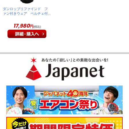
ダンロップリファインド フ
ァン付きウェア ペルチェ付
き ユニセックス Sサイ
ズ ネイビーブラック
17,980
円
(税込)
KFPS6SVJ-S