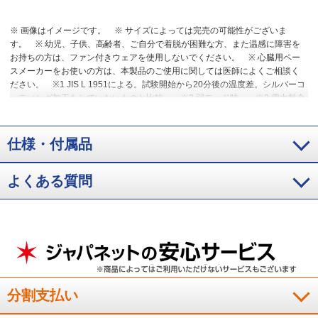
※ 画像はイメージです。
※ サイズによっては完売の可能性がございま
す。
※ 幼児、子供、高齢者、ご自分で着脱が困難な方、また温感に障害を
お持ちの方は、ファン付きウェアを使用しないでください。
※ 心臓用ペー
スメーカーをお使いの方は、本製品のご使用に関しては医師によくご相談く
ださい。
※1 JIS L 1951による。試験開始から20分後の温度差。シルバーコ
ーティング加工をしていないものと比較。
※2 弱モード時。
※3 電力料金
目安単価31円／kWh(税込)で算出。
※4 JIS L 1925による。
※5 洗濯の前
に、電気部品（バッテリー・ファン・ケーブル）はすべて取り外してくださ
い。ウェアは40°以下のぬるま湯で手洗いしてください。
仕様・付属品
よくある質問
分割支払い