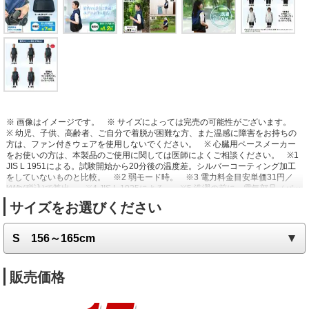
※ 画像はイメージです。
※ サイズによっては完売の可能性がございます。
※ 幼児、子供、高齢者、ご自分で着脱が困難な方、また温感に障害をお持ちの
方は、ファン付きウェアを使用しないでください。
※ 心臓用ペースメーカー
をお使いの方は、本製品のご使用に関しては医師によくご相談ください。
※1
JIS L 1951による。試験開始から20分後の温度差。シルバーコーティング加工
をしていないものと比較。
※2 弱モード時。
※3 電力料金目安単価31円／
kWh(税込)で算出。
※4 JIS L 1925による。
※5 洗濯の前に、電気部品（バッ
テリー・ファン・ケーブル）はすべて取り外してください。ウェアは40°以下の
サイズをお選びください
ぬるま湯で手洗いしてください。
販売価格