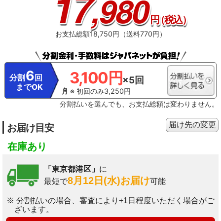
17
,980
円
（税込）
お支払総額18,750円（送料770円）
6
3,100円
分割
回
×5回
までOK
※ 初回のみ3,250円
分割払いを選んでも、お支払総額は変わりません。
届け先の変更
お届け目安
在庫あり
「東京都港区」
に
8月12日(水)お届け
最短で
可能
※ 分割払いの場合、審査により+1日程度いただく場合がご
ざいます。