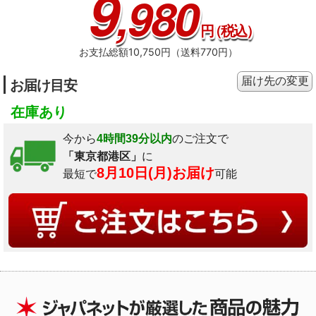
9
,980
円
（税込）
お支払総額10,750円（送料770円）
届け先の変更
お届け目安
在庫あり
今から
4時間39分以内
のご注文で
「東京都港区」
に
8月10日(月)お届け
最短で
可能