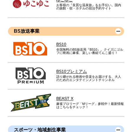
お客様の『良質な温泉旅』をお手伝い。国内
の旅館・宿・ホテルの宿泊予約サイト
BS放送事業
BS10
全国無料のBS放送局『BS10』。クイズにゴル
フに映画に麻雀、楽しい番組てんこ盛り！
BS10プレミアム
語り継がれる映画や音楽をお届けする、大人
のためのエンタテインメントチャンネル
BEAST X
麻雀プロリーグ「Mリーグ」参戦中！最新情報
はこちらをチェック！
スポーツ・地域創生事業