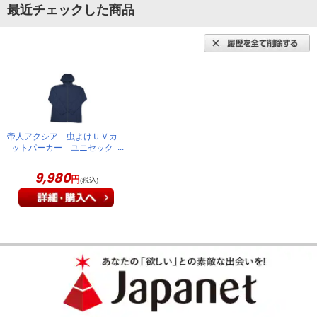
最近チェックした商品
帝人アクシア 虫よけＵＶカ
ットパーカー ユニセック
ス S ネイビー JPT-JK05
9,980
円
(税込)