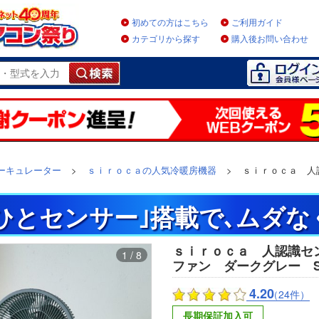
初めての方はこちら
ご利用ガイド
カテゴリから探す
購入後お問い合わせ
ーキュレーター
>
ｓｉｒｏｃａの人気冷暖房機器
>
ｓｉｒｏｃａ 人
ひとセンサー｣搭載で､ムダな
ｓｉｒｏｃａ 人認識セ
1 / 8
ファン ダークグレー SF
4.20
（24件）
長期保証加入可