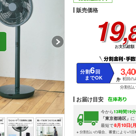
販売価格
19
,
お支払総額 2
6
3,4
分割
回
までOK
※ 初回のみ
分割払
お届け目安
今から
13時間19
「東京都港区」
に
8月10日(
最短で
※ 分割払いの場合、審査により+1