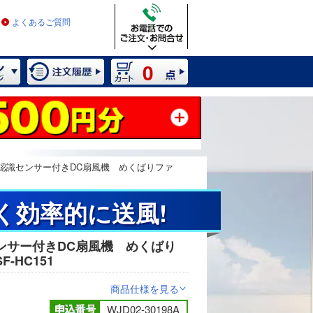
よくあるご質問
0
認識センサー付きDC扇風機 めくばりファ
く効率的に送風!
ンサー付きDC扇風機 めくばり
2 / 8
-HC151
商品仕様を見る
>
WJD02-30198A