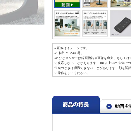
※ 画像はイメージです。
※1 特許7165433号。
※2 ひとセンサーは録画機能や画像を出力、もしく
て反応しないことがあります。1m 以上~3m 未満
逆光のときは認識できないことがあります。顔を認
て操作をしてください。
※3 人の肩から上（顔）の形状で識別します。テレ
り、背景や周囲の色と近似している場合は見つけに
では、人の動きを検知するため、複数回首を左右に
※4 顔のそばで、「まる・ちょき・ぱー」の操作指
にも、手が小さい方や、小さいお子さまの顔や手を