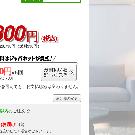
800
円
（税込）
0,790円（送料990円）
00円
×5回
3,790円
いを選んでも、お支払総額は変わりません。
届け先の変更
分以内
のご注文で
月)お届け
可能
日程度いただく場合がございます。