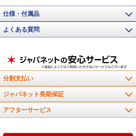
ットし、『START』ボタンを押してさばを加熱します。6.終了したら裏返し
て再び『クリスプ』モードで時間を『6分』にセットし、『START』ボタンを
仕様・付属品
押して加熱します。7.調理が終了したら皮めを上にして皿に盛り付け、煮汁を
かけて仕上げます。
※3：1.ミートボールたねの材料をボウルに入れて粘り
よくある質問
気がでるまで混ぜ、16等分にして手で丸めます。2.ガラスコンテナに市販の
トマトソース、オリーブオイルを直接入れて混ぜ合わせます。3.1のミートボ
ールを2の上に間隔をあけてならべます。4.『クリスプ』モードで時間を『15
分』にセットし、『START』ボタンを押して調理を開始します。5.終了した
らミートボールを上下裏返します。6.『クリスプ』モードで時間を『10分』
にセットし、『START』ボタンを押して再度加熱します。7.終了したら全体
を混ぜ、シュレッドチーズを散らします。8.『クリスプ』モードで時間を『3
分』にセットし、『START』ボタンを押して再度加熱し、チーズを溶かしま
す。9.調理が終了したら仕上げにお好みでブラックペッパー、刻んだパセリを
分割支払い
散らします。
※4：1.ガラスコンテナに材料を入れてよく混ぜ、ラップなし
で600Wの電子レンジで5分→5分→5分加熱し、その都度よく混ぜ合わせてり
んごがしんなりするまで煮ます。お好みでシナモンパウダーを加えます。2.パ
ジャパネット長期保証
イシートをガラスコンテナのサイズにカットします。パイシートに切り込み
を入れて、網目状に開き、煮たりんごの上に乗せます。3.パイシートに溶き卵
アフターサービス
を薄く塗ります。4.『クリスプ』モードで時間を『20〜25分』にセットし、
『START』ボタンを押して調理を開始します。5.調理が終了し、きれいな焼
き色がついたら、そのまま食卓へ出し取り分けていただきます。
※5：1.ガ
ラスコンテナにプレートを置き、上にオーブンペーパーを敷きます。2.野菜を
オーブンペーパーにならべて塩、コショウをし、水、オリーブオイルをまわ