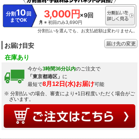
にオーブンペーパーを敷きます。2.野菜をオーブンペーパーにならべて塩、コ
ショウをし、水、オリーブオイルをまわしかけます。3.『ベイク·ロースト』モ
10
3,000円
ードで時間を『20分』にセットし、『START』ボタンを押して調理を開始しま
分割
回
×9回
す。4.ハーブソースの材料を混ぜ合わせておきます。5.調理が終了したら、ハー
までOK
※ 初回のみ3,690円
ブソース、塩、コショウを添え、お好みでかけていただきます。
分割払いを選んでも、お支払総額は変わりません。
届け先の変更
お届け目安
在庫あり
今から
3時間36分以内
のご注文で
「東京都港区」
に
8月12日(水)お届け
最短で
可能
※ 分割払いの場合、審査により+1日程度いただく場合がご
ざいます。