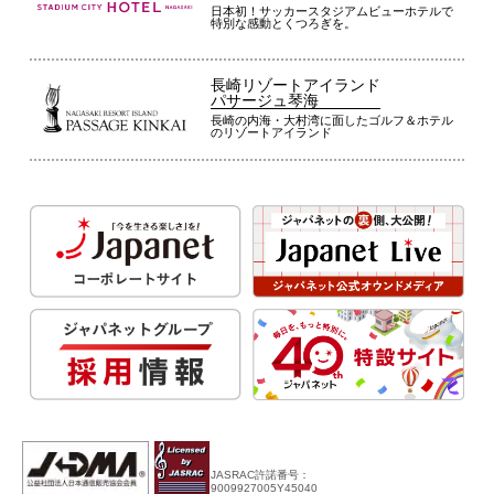
日本初！サッカースタジアムビューホテルで
特別な感動とくつろぎを。
長崎リゾートアイランド
パサージュ琴海
長崎の内海・大村湾に面したゴルフ＆ホテル
のリゾートアイランド
JASRAC許諾番号：
9009927005Y45040