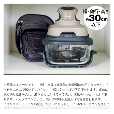
※画像はイメージです。
※1：本体は食器洗い乾燥機は使用できません。湿
らせたふきんで拭いてください。
※2：1.生さばの下処理をします。皮めに
浅く切り込みを入れ、湯をまわしかけて水で洗い、水気をしっかりとふき取
ります。2.ガラスコンテナに、煮汁の材料を直接入れて混ぜ合わせます。3.
『クリスプ』モードで時間を『5分』にセットし、『START』ボタンを押して
調理を開始します。4.終了して煮汁が温まったら、さばを皮めを上にしてなら
べ、煮汁をスプーンでかけます。5.『クリスプ』モードで時間を『6分』にセ