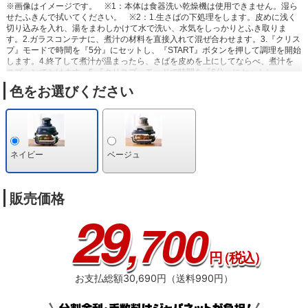
※画像はイメージです。
※1：本体は食器洗い乾燥機は使用できません。湿ら
せたふきんで拭いてください。
※2：1.生さばの下処理をします。皮めに浅く
切り込みを入れ、湯をまわしかけて水で洗い、水気をしっかりとふき取りま
す。2.ガラスコンテナに、煮汁の材料を直接入れて混ぜ合わせます。3.『クリス
プ』モードで時間を『5分』にセットし、『START』ボタンを押して調理を開始
します。4.終了して煮汁が温まったら、さばを皮めを上にしてならべ、煮汁を
スプーンでかけます。5.『クリスプ』モードで時間を『6分』にセットし、
『START』ボタンを押してさばを加熱します。6.終了したら裏返して再び『ク
色をお選びください
リスプ』モードで時間を『6分』にセットし、『START』ボタンを押して加熱し
ます。7.調理が終了したら皮めを上にして皿に盛り付け、煮汁をかけて仕上げ
ます。
※3：1.ミートボールたねの材料をボウルに入れて粘り気がでるまで混
ぜ、16等分にして手で丸めます。2.ガラスコンテナに市販のトマトソース、オ
リーブオイルを直接入れて混ぜ合わせます。3.1のミートボールを2の上に間隔
をあけてならべます。4.『クリスプ』モードで時間を『15分』にセットし、
ネイビー
ベージュ
『START』ボタンを押して調理を開始します。5.終了したらミートボールを上
下裏返します。6.『クリスプ』モードで時間を『10分』にセットし、
『START』ボタンを押して再度加熱します。7.終了したら全体を混ぜ、シュレ
ッドチーズを散らします。8.『クリスプ』モードで時間を『3分』にセットし、
販売価格
『START』ボタンを押して再度加熱し、チーズを溶かします。9.調理が終了し
29
たら仕上げにお好みでブラックペッパー、刻んだパセリを散らします。
※4：
,700
1.ガラスコンテナに材料を入れてよく混ぜ、ラップなしで600Wの電子レンジで
5分→5分→5分加熱し、その都度よく混ぜ合わせてりんごがしんなりするまで煮
ます。お好みでシナモンパウダーを加えます。2.パイシートをガラスコンテナ
円
（税込）
のサイズにカットします。パイシートに切り込みを入れて、網目状に開き、煮
たりんごの上に乗せます。3.パイシートに溶き卵を薄く塗ります。4.『クリス
お支払総額30,690円（送料990円）
プ』モードで時間を『20〜25分』にセットし、『START』ボタンを押して調理
を開始します。5.調理が終了し、きれいな焼き色がついたら、そのまま食卓へ
出し取り分けていただきます。
※5：1.ガラスコンテナにプレートを置き、上