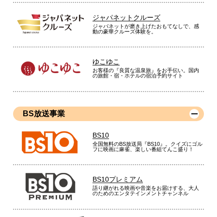
ジャパネットクルーズ
ジャパネットが磨き上げたおもてなしで、感
動の豪華クルーズ体験を。
ゆこゆこ
お客様の『良質な温泉旅』をお手伝い。国内
の旅館・宿・ホテルの宿泊予約サイト
BS放送事業
BS10
全国無料のBS放送局『BS10』。クイズにゴル
フに映画に麻雀、楽しい番組てんこ盛り！
BS10プレミアム
語り継がれる映画や音楽をお届けする、大人
のためのエンタテインメントチャンネル