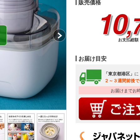
販売価格
10
,
お支払総額 1
お届け目安
「東京都港区」
に
２～３週間前後で
お届けまでお