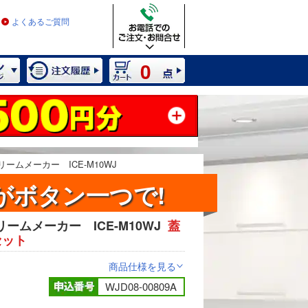
よくあるご質問
0
ームメーカー ICE-M10WJ
がボタン一つで!
ムメーカー ICE-M10WJ
蓋
2 / 8
セット
商品仕様を見る
>
WJD08-00809A