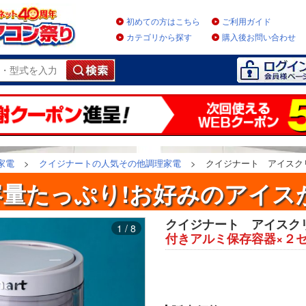
初めての方はこちら
ご利用ガイド
カテゴリから探す
購入後お問い合わせ
家電
>
クイジナートの人気その他調理家電
>
クイジナート アイスクリ
量たっぷり!お好みのアイス
クイジナート アイスクリー
1 / 8
付きアルミ保存容器×２