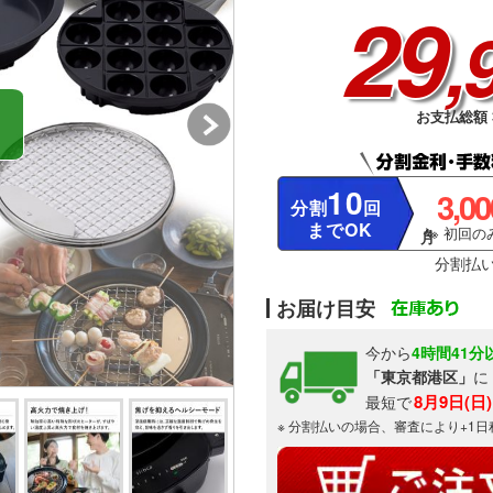
29
,
お支払総額 3
10
3,0
分割
回
までOK
※ 初回のみ
分割払
お届け目安
今から
4時間41分
「東京都港区」
に
8月9日(日
最短で
※ 分割払いの場合、審査により+1