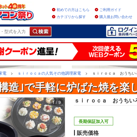
初めての方はこちら
ご利用ガイド
カテゴリから探す
購入後お問い合わせ
家電
>
ｓｉｒｏｃａの人気その他調理家電
>
ｓｉｒｏｃａ おうちいろり
煙構造｣で手軽に炉ばた焼を楽し
ｓｉｒｏｃａ おうちいろり
1 / 9
長期保証加入可
販売価格