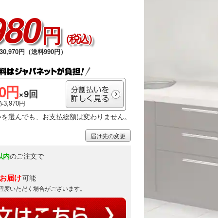
980
円
（税込）
0,970円（送料990円）
00円
×9回
3,970円
いを選んでも、お支払総額は変わりません。
届け先の変更
以内
のご注文で
)お届け
可能
日程度いただく場合がございます。