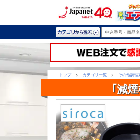
トップ
>
カテゴリ一覧
>
その他調理
｢減