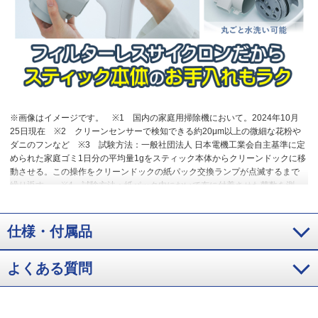
※画像はイメージです。
※1 国内の家庭用掃除機において。2024年10月
25日現在
※2 クリーンセンサーで検知できる約20μm以上の微細な花粉や
ダニのフンなど
※3 試験方法：一般社団法人 日本電機工業会自主基準に定
められた家庭ゴミ1日分の平均量1gをスティック本体からクリーンドックに移
動させる。この操作をクリーンドックの紙パック交換ランプが点滅するまで
繰り返す。
※4 試験方法：紙パック内において布に付着させた菌数を測
定。抑制方法：ナノイーを放出。対象：付着した菌。結果：6時間で99 ％以
上抑制
※5 試験方法：250LのBOX内において排気をにおい袋に捕集して6
段階臭気強度表示法により検証。脱臭方法：ナノイーを放出。対象：生ごみ
仕様・付属品
臭（家庭じんあい・ペット毛）結果：3日目の臭気強度1.0低減
※6 効果の
発現時間は、実使用での試験結果ではありません。
よくある質問