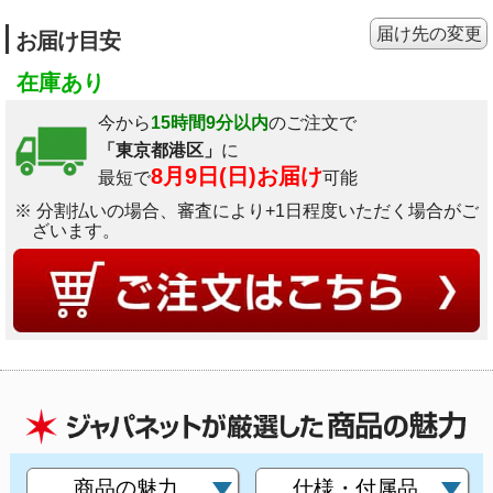
届け先の変更
お届け目安
在庫あり
今から
15時間9分以内
のご注文で
「東京都港区」
に
8月9日(日)お届け
最短で
可能
※ 分割払いの場合、審査により+1日程度いただく場合がご
ざいます。
商品の魅力
仕様・付属品