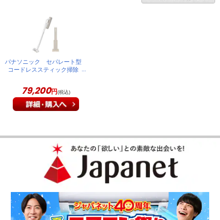
パナソニック セパレート型
コードレススティック掃除
機 ホワイト MC-
NX810KM-W
79,200
円
(税込)