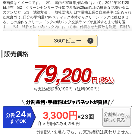
※画像はイメージです。
※1 国内の家庭用掃除機において。2024年10月25
日現在
※2 クリーンセンサーで検知できる約20μm以上の微細な花粉やダニ
のフンなど
※3 試験方法：一般社団法人 日本電機工業会自主基準に定められ
た家庭ゴミ1日分の平均量1gをスティック本体からクリーンドックに移動させ
る。この操作をクリーンドックの紙パック交換ランプが点滅するまで繰り返
す。
※4 試験方法：紙パック内において布に付着させた菌数を測定。抑制方
法：ナノイーを放出。対象：付着した菌。結果：6時間で99 ％以上抑制
※5
試験方法：250LのBOX内において排気をにおい袋に捕集して6段階臭気強度表
360°ビュー
示法により検証。脱臭方法：ナノイーを放出。対象：生ごみ臭（家庭じんあ
い・ペット毛）結果：3日目の臭気強度1.0低減
※6 効果の発現時間は、実使
用での試験結果ではありません。
販売価格
79
,200
円
（税込）
お支払総額80,190円（送料990円）
24
3,300円
分割
回
×23回
までOK
※ 初回のみ4,290円
分割払いを選んでも、お支払総額は変わりません。