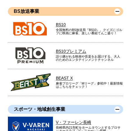
BS放送事業
BS10
全国無料のBS放送局『BS10』。クイズにゴル
フに映画に麻雀、楽しい番組てんこ盛り！
BS10プレミアム
語り継がれる映画や音楽をお届けする、大人
のためのエンタテインメントチャンネル
BEAST X
麻雀プロリーグ「Mリーグ」参戦中！最新情報
はこちらをチェック！
スポーツ・地域創生事業
V・ファーレン長崎
長崎県内21市町をホームタウンとするプロサ
ッカークラブ「V・ファーレン長崎」