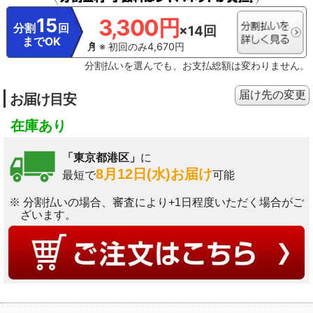
15
3,300円
分割
回
×14回
までOK
※ 初回のみ4,670円
分割払いを選んでも、お支払総額は変わりません。
届け先の変更
お届け目安
在庫あり
「東京都港区」
に
8月12日(水)お届け
最短で
可能
※ 分割払いの場合、審査により+1日程度いただく場合がご
ざいます。