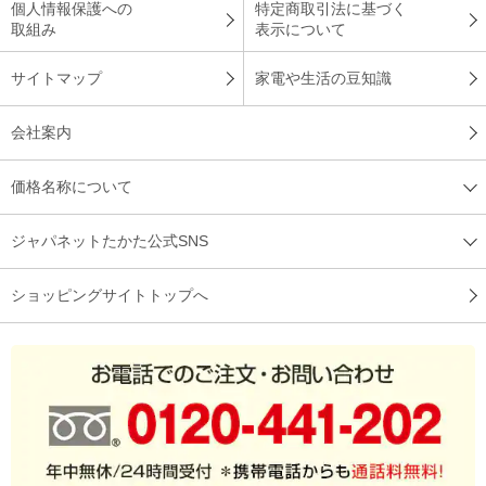
個人情報保護への
特定商取引法に基づく
取組み
表示について
サイトマップ
家電や生活の豆知識
遥かにホコリの見え方が違いました。休みの日には主人が掃除
してくれますがホコリが見えすぎるので、ものすごく丁寧にや
会社案内
ってくれるようになりました。吸引力は言うまでもなく良かっ
たです。
価格名称について
（
神奈川県
50代
R.M様
）
ジャパネットたかた公式SNS
緑色のライトでほこりやゴミがよく確認
できます
ショッピングサイトトップへ
音が静かなところが気に入っています。何よりも緑色のライト
でほこりやゴミがよく確認できます。どんどん進化しています
ね。
（
兵庫県
60代
A.M様
）
※
「お客様の声」は実際にご購入されたお客様からのご意見を掲載しておりま
す。