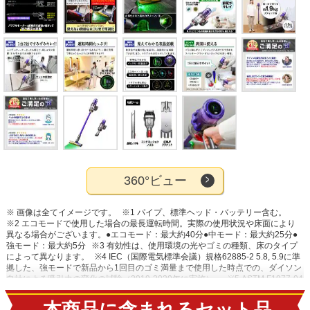
360°ビュー
※ 画像は全てイメージです。
※1 パイプ、標準ヘッド・バッテリー含む。
※2 エコモードで使用した場合の最長運転時間。実際の使用状況や床面により
異なる場合がございます。●エコモード：最大約40分●中モード：最大約25分●
強モード：最大約5分
※3 有効性は、使用環境の光やゴミの種類、床のタイプ
によって異なります。
※4 IEC（国際電気標準会議）規格62885-2 5.8, 5.9に準
拠した、強モードで新品から1回目のゴミ満量まで使用した時点での、ダイソン
自社による吸引力の変化の試験（2019-2020年に実施）。
※5 ASTM F1977-04
に基づくSGS-IBR(米国)による試験結果(2020年実施)。試験は0.3μm以上の粒子
を使用し、強モードで実施。
※6 バッテリー含む。ツールは含まない。