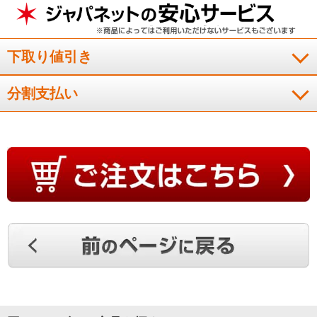
手軽に使用できます
下取り値引き
グリ－ンライトが落ちているゴミや埃を見つけるのにすごく役
立っています。また、エコモ－ドで長時間使用でき家の全ての
分割支払い
部屋を掃除することが出来て便利です。手軽に使用できるの
で、掃除機の使用回数が増えました。
（
京都府
60代
I.S様
）
綺麗になるのが楽しみになりました
ヘッドにランプもつき、埃がよく見えて掃除がしやすくなりま
した。掃除機をかけると綺麗になるのが楽しみになりました。
ゴミ捨て、フィルタ－掃除もとても楽です。
（
神奈川県
60代
Y.F様
）