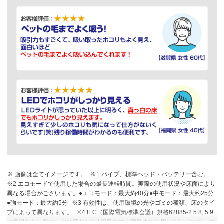
※ 画像は全てイメージです。
※1 パイプ、標準ヘッド・バッテリー含む。
※2 エコモードで使用した場合の最長運転時間。実際の使用状況や床面により
異なる場合がございます。●エコモード：最大約40分●中モード：最大約25分
●強モード：最大約5分
※3 有効性は、使用環境の光やゴミの種類、床のタイ
プによって異なります。
※4 IEC（国際電気標準会議）規格62885-2 5.8, 5.9
に準拠した、強モードで新品から1回目のゴミ満量まで使用した時点での、ダ