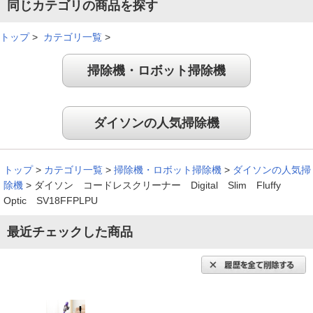
使用時間も表示されるので分かりやすい
同じカテゴリの商品を探す
トップ
>
カテゴリ一覧
>
掃除機・ロボット掃除機
エコモ－ドだと音も静かで使いやすいです。吸引力もパワフル
だし使用残量時間も表示されるので分かりやすいです。軽くて
持ちやすいです。
ダイソンの人気掃除機
（
大阪府
40代
N.M様
）
掃除のハ－ドルが下がりました。
トップ
>
カテゴリ一覧
>
掃除機・ロボット掃除機
>
ダイソンの人気掃
除機
>
ダイソン コードレスクリーナー Digital Slim Fluffy
Optic SV18FFPLPU
フロ－リングには重宝してますが、畳やカ－ペットは動きが悪
最近チェックした商品
い気がするので、コ－ド付きの掃除機と使い分けてます。さっ
と気になるところを掃除できて便利です。重さも気にならず、
掃除のハ－ドルが下がりました。
（
東京都
60代
M.K様
）