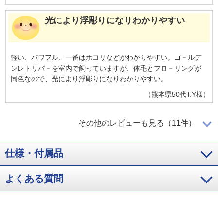
光により浮彫りになりわかりやすい
軽い、パワフル、一番はホコリなどがわかりやすい。ゴ－ルデ
ンレトリバ－を室内で飼っていますが、体毛とフロ－リングが
同色なので、光により浮彫りになりわかりやすい。
（
熊本県
50代
T.Y様
）
掃除が楽しい！
その他のレビューも見る（11件）
仕様・付属品
ライトがホコリをきちんと映し出してくれて、掃除が楽しくて
仕方ない。こんなにホコリが毎日溜まっていくのかと改めて分
よくある質問
からせてくれた掃除機です。（笑）軽くて、清潔に使えます。
（
熊本県
60代
U.K様
）