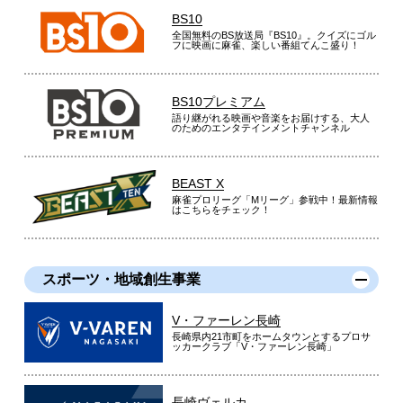
BS10
全国無料のBS放送局『BS10』。クイズにゴル
フに映画に麻雀、楽しい番組てんこ盛り！
BS10プレミアム
語り継がれる映画や音楽をお届けする、大人
のためのエンタテインメントチャンネル
BEAST X
麻雀プロリーグ「Mリーグ」参戦中！最新情報
はこちらをチェック！
スポーツ・地域創生事業
V・ファーレン長崎
長崎県内21市町をホームタウンとするプロサ
ッカークラブ「V・ファーレン長崎」
長崎ヴェルカ