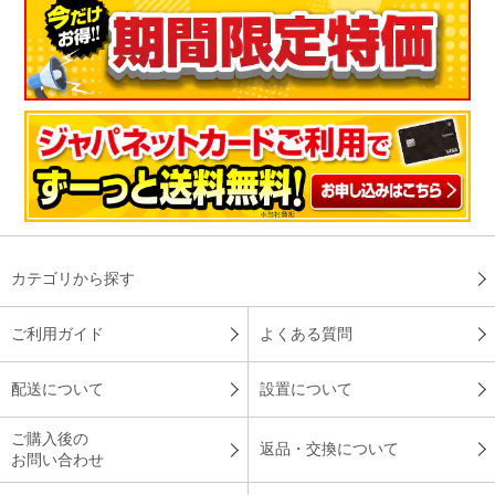
本当にホコリが良く見えて、大変良かったです。隅の方は、ア
タッチメントを変えないとそのままではホコリが残りますが、
パワ－も申し分なく、使い分けて家中のホコリを吸いまくって
おります。
（
大分県
50代
A.K様
）
大満足です！
カテゴリから探す
ご利用ガイド
よくある質問
とてもスリムで軽く、大満足です。また、ライトによって小さ
なゴミまで可視化でき掃除をするのが楽しくなりました。
配送について
設置について
（
福岡県
40代
S.T様
）
ご購入後の
返品・交換について
お問い合わせ
ホコリの見え方が違いました