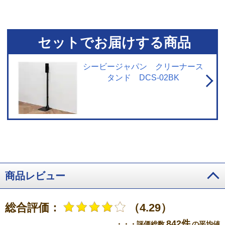
イソン自社による吸引力の変化の試験（2019-2020年に実施）。
※5 ASTM
F1977-04に基づくSGS-IBR(米国)による試験結果(2020年実施)。試験は
0.3μm以上の粒子を使用し、強モードで実施。
※6 バッテリー含む。ツール
は含まない。
セットでお届けする商品
シービージャパン クリーナース
タンド DCS-02BK
商品レビュー
総合評価：
（4.29）
842件
・・・評価総数
の平均値