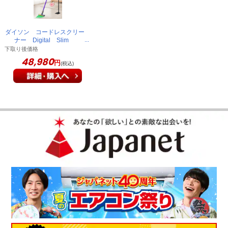
軽いのに吸引力はバッチリ
ダイソン コードレスクリー
ナー Digital Slim
掃除機をかけるストレスが無くなりました！ デザイン良し、
Fluffy Optic SV18FFPLPU
下取り後価格
コンパクト。軽いのに吸引力はバッチリ、と文句のつけようが
48,980
円
(税込)
ありません。ライト付きは始めてでしたが、一番に床の埃に驚
きました。大満足の買い物です。
（
秋田県
50代
T.M様
）
スイッチがトリガー式でちょっと大変
吸引力が三段階で設定でき、十分な吸引力です。またバッテリ
－容量の割には軽くて持ちやすいです。ただ、トリガ－スイッ
チを押し続けないといけないので握力が入りますね…。
（
茨城県
60代
Y.F様
）
パワーも申し分ないです