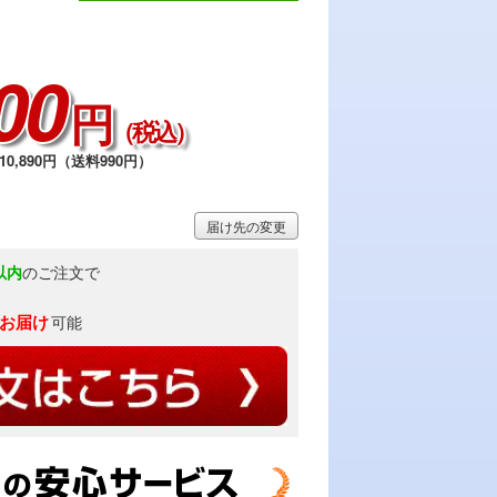
00
円
（税込）
0,890円（送料990円）
届け先の変更
以内
のご注文で
)お届け
可能