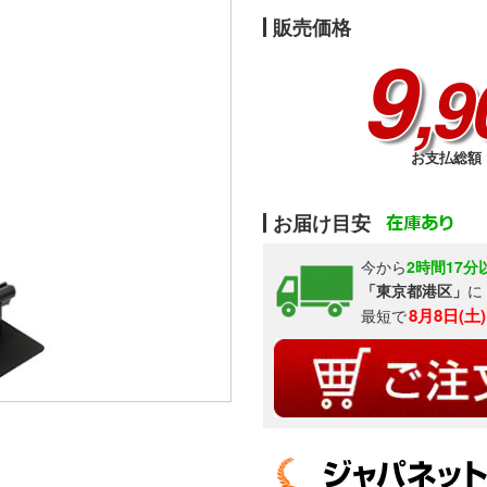
販売価格
9
,9
お支払総額 1
お届け目安
今から
2時間17分
「東京都港区」
に
8月8日(土
最短で