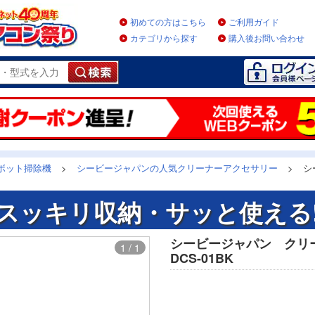
初めての方はこちら
ご利用ガイド
カテゴリから探す
購入後お問い合わせ
ボット掃除機
>
シービージャパンの人気クリーナーアクセサリー
>
シ
スッキリ収納・サッと使える
シービージャパン ク
1 / 1
DCS-01BK