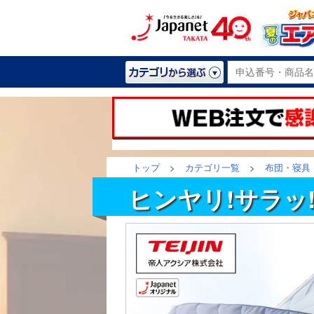
トップ
>
カテゴリ一覧
>
布団・寝具
ヒンヤリ!サラッ