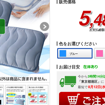
販売価格
5
,4
お支払総額 
色をお選びください
ブルー
お届け目安
今から
3時間14分
「東京都港区」
に
8月12日(
最短で