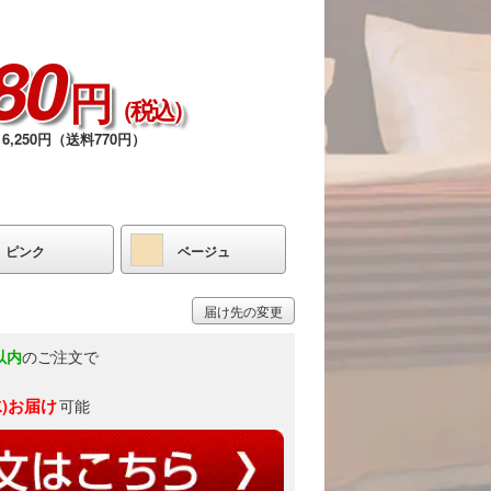
80
円
（税込）
6,250円（送料770円）
ピンク
ベージュ
届け先の変更
以内
のご注文で
水)お届け
可能