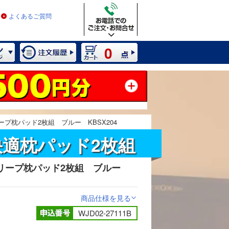
よくあるご質問
0
プ枕パッド2枚組 ブルー KBSX204
快適枕パッド2枚組
リープ枕パッド2枚組 ブルー
2 / 8
商品仕様を見る
>
WJD02-27111B