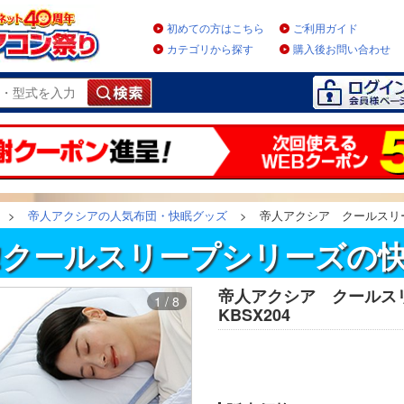
初めての方はこちら
ご利用ガイド
カテゴリから探す
購入後お問い合わせ
>
帝人アクシアの人気布団・快眠グッズ
>
帝人アクシア クールスリー
!クールスリープシリーズの
帝人アクシア クールス
1 / 8
KBSX204