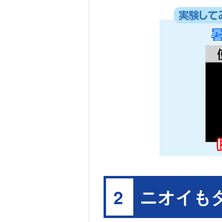
ニオイも
2