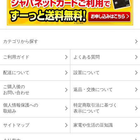
ったから購入しました！寝たときに首筋にフィットし、とても
心地よく感じられ最高です。
（
埼玉県
60代
M.S様
）
※
「お客様の声」は実際にご購入されたお客様からのご意見を掲載しておりま
す。
※
商品により、同一シリーズをご購入された方の声を含みます。
カテゴリから探す
ご利用ガイド
よくある質問
配送について
設置について
ご購入後の
返品・交換について
お問い合わせ
個人情報保護への
特定商取引法に基づく
取組み
表示について
サイトマップ
家電や生活の豆知識