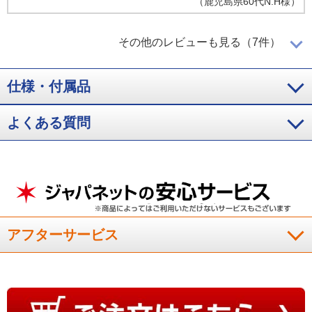
（
鹿児島県
60代
N.H様
）
手放せない枕！
その他のレビューも見る（7件）
仕様・付属品
寝相の悪い私にとって、重たいことで枕が外れることなく眠れ
て嬉しいです。また頭をしっかり包み込むけど、ラクに寝返り
よくある質問
がラクに出来ます。もう私にとって手放せない枕です。
（
兵庫県
60代
O.K様
）
頭にフィットする
アフターサービス
頭にフィットし、とても寝やすい枕でした。
（
山口県
50代
Y.A様
）
寝返りが楽！