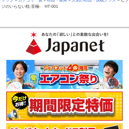
トップ
>
カテゴリ一覧
>
布団・寝具
>
人気の布団・快眠グッズ
>
ヒツ
ジのいらない枕-至極- HT-001
今まで色んな枕を試しましたが、この枕は本当に最高です！ず
っと使い続けたいです！
（
神奈川県
60代
I.H様
）
枕の不思議な感触がとても気に入ってい
ます！
枕に重みがあり、ずれなくていいです。枕の不思議な感触がと
ても気に入っています！
（
東京都
50代
K.I様
）
首筋にフィットし、とても心地よい
枕が合わずに悩んでいたときにこの商品を知り、良さそうと思