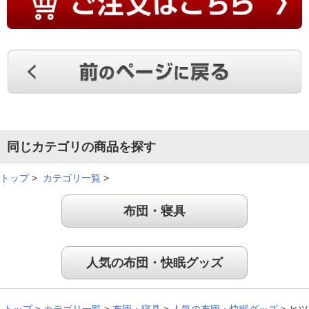
高齢になって、睡眠の大切さを考えるようになりました。届い
た夜から使用しました。寝返りが楽です！
（
福岡県
80代以上
A.K様
）
今までにないフィット感と不思議な感覚
で気持ちいい！
同じカテゴリの商品を探す
トップ
>
カテゴリ一覧
>
今までにないフィット感が良いのと、使わないとわからない不
思議な感覚で気持ちがとても良いです。寝坊しないように気を
布団・寝具
付けます。
（
神奈川県
50代
O.J様
）
人気の布団・快眠グッズ
今まで色んな枕を試しましたが、この枕
は本当に最高！