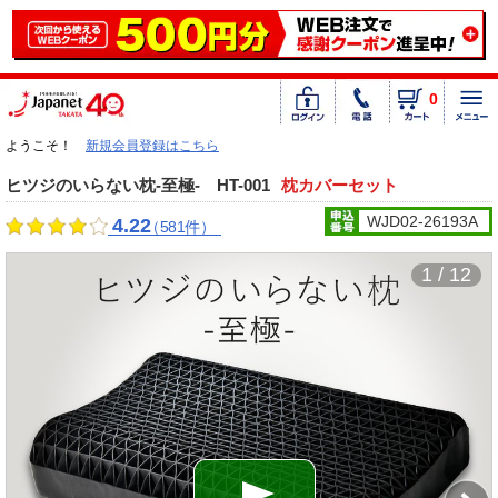
0
ようこそ！
新規会員登録はこちら
ヒツジのいらない枕-至極- HT-001
枕カバーセット
WJD02-26193A
4.22
（581件）
1 / 12