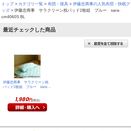
（
東京都
60代
Y.K様
）
トップ
>
カテゴリ一覧
>
布団・寝具
>
伊藤忠商事の人気布団・快眠グ
ッズ
>
伊藤忠商事 サラクリーン枕パッド2枚組 ブルー sara-
首がさっぱり！
cm4060S BL
最近チェックした商品
枕カバ－が汗で汚れていたので購入しました。首がさつぱりし
て快適です、シ－ツと共に満足しています。
（
東京都
70代
Y.S様
）
汗のべとつきが解消しました！
伊藤忠商事 サラクリーン枕
パッド2枚組 ブルー sara-
どうしても夏にかく頭の汗の感じを解消したかったので購入し
cm4060S BL
ました。爽やかなので嫌な汗のベトつきがまったくなくなりま
1,980
円
(税込)
した。
（
大阪府
50代
K.Y様
）
肌触りもいい！