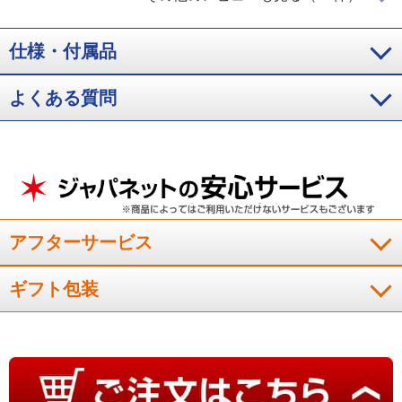
仕様・付属品
パッドを買うなら一緒に買った方がいいと思ったので購入しま
した。さらっとしているように思います。気持ちいいです。
よくある質問
（
宮城県
50代
O.K様
）
頭のにおいまでとってくれる！
寝汗や頭皮の臭いが気になって。 ： 多少寝汗は残るけど頭
の臭い取りは凄くいいいなと感じました。
アフターサービス
（
群馬県
40代
H.K様
）
ギフト包装
パッドが少し硬めでした
購入したのですが、少し硬めなのでフィットするまで時間がか
かりそうです。