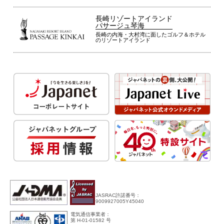
長崎リゾートアイランド
パサージュ琴海
長崎の内海・大村湾に面したゴルフ＆ホテル
のリゾートアイランド
JASRAC許諾番号：
9009927005Y45040
電気通信事業者：
第 H-01-01582 号