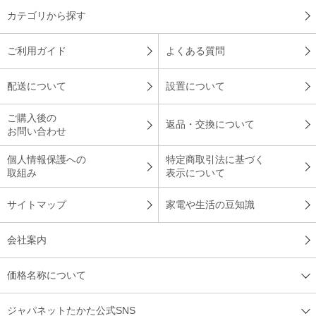
カテゴリから探す
テレビ放送を見ていて、シ－ツ以外に枕カバ－があることを知
り購入しました。実際、まだ寝苦しい状況ではないですが、気
ご利用ガイド
よくある質問
持ち良く寝れます。真夏では、活躍してくれると実感しまし
た。
配送について
設置について
（
東京都
60代
S.T様
）
ご購入後の
返品・交換について
暑がりの次男もぐっすり！
お問い合わせ
個人情報保護への
特定商取引法に基づく
取組み
表示について
暑がりで大汗っかき次男は、今までの接触冷感タイプでは寝付
くまでに暑がってゴロゴロ冷たい場所に体の位置を何度も変え
サイトマップ
家電や生活の豆知識
ていて、寝付いてからも背中が暑いと言って起きる事がありま
したが、こちらの商品は寝付きもすぐで、途中暑がって起きる
会社案内
事なくグッスリ眠れていました！
（
千葉県
40代
I.Y様
）
価格名称について
※
「お客様の声」は実際にご購入されたお客様からのご意見を掲載しておりま
す。
ジャパネットたかた公式SNS