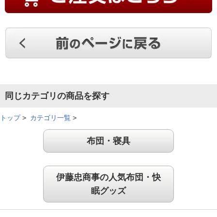
（
千葉県
60代
S.H様
）
ひんやりした肌触りがいい！
テレビで商品説明を見て購入決めました。吸湿性、消臭性が良
さそうなので買いました。ひんやりした肌触りで気持ちいいで
す。
同じカテゴリの商品を探す
（
大阪府
70代
T.H様
）
トップ
>
カテゴリ一覧
>
顔がパッドに触れた時、気持ちいい！
布団・寝具
まずは敷パッドダブルを購入しました。ひんやりして気持ちが
伊藤忠商事の人気布団・快
良かったので、枕パッド２枚組も買いました。敷パッド同様の
眠グッズ
満足感です。様々な寝相となるので、顔がパッドについた姿勢
の時は、とても気持ちが良いです。