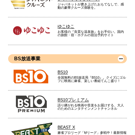
ジャパネットが磨き上げたおもてなしで、感
動の豪華クルーズ体験を。
ゆこゆこ
お客様の『良質な温泉旅』をお手伝い。国内
の旅館・宿・ホテルの宿泊予約サイト
BS放送事業
BS10
全国無料のBS放送局『BS10』。クイズにゴル
フに映画に麻雀、楽しい番組てんこ盛り！
BS10プレミアム
語り継がれる映画や音楽をお届けする、大人
のためのエンタテインメントチャンネル
BEAST X
麻雀プロリーグ「Mリーグ」参戦中！最新情報