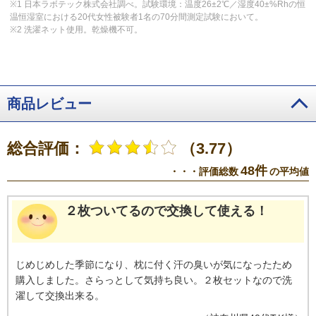
※1 日本ラボテック株式会社調べ。試験環境：温度26±2℃／湿度40±%Rhの恒
温恒湿室における20代女性被験者1名の70分間測定試験において。
※2 洗濯ネット使用。乾燥機不可。
商品レビュー
総合評価：
（3.77）
48件
・・・評価総数
の平均値
２枚ついてるので交換して使える！
じめじめした季節になり、枕に付く汗の臭いが気になったため
購入しました。さらっとして気持ち良い。２枚セットなので洗
濯して交換出来る。