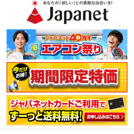
気温も高くなってきて寝苦しくなってきたなぁと思っていたと
ころに、テレビショッピングで宣伝していたので購入しまし
た。肌触りも良く、届いた日から気持ちよく利用しています。
（
兵庫県
60代
T.K様
）
寝苦しい時期には最適
梅雨のジメジメ時期に、スッと気分良く睡眠に入りたいので、
購入してみました。生地もしっかりしていて、ジャパネットな
らではの品質の良さを感じています。これからの寝苦しい時期
には最適だと思います。
（
栃木県
50代
A.T様
）
真夏にきっと活躍してくれる！