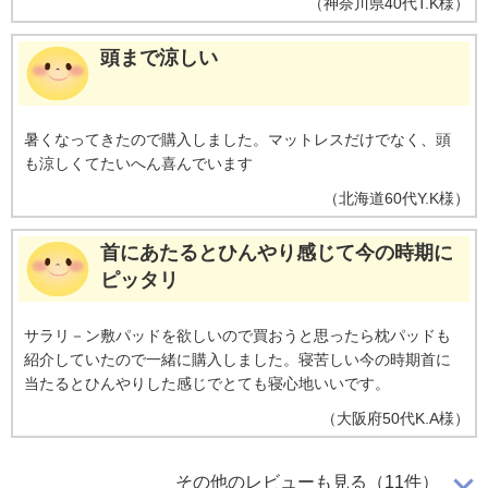
（
神奈川県
40代
T.K様
）
頭まで涼しい
暑くなってきたので購入しました。マットレスだけでなく、頭
も涼しくてたいへん喜んでいます
（
北海道
60代
Y.K様
）
首にあたるとひんやり感じて今の時期に
ピッタリ
サラリ－ン敷パッドを欲しいので買おうと思ったら枕パッドも
紹介していたので一緒に購入しました。寝苦しい今の時期首に
当たるとひんやりした感じでとても寝心地いいです。
（
大阪府
50代
K.A様
）
さらっとしている
その他のレビューも見る（11件）