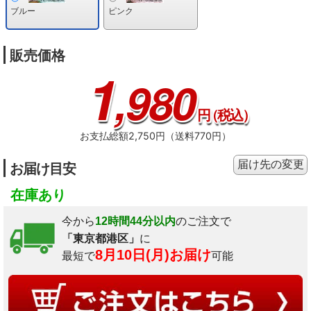
ブルー
ピンク
販売価格
1
,980
円
（税込）
お支払総額2,750円（送料770円）
届け先の変更
お届け目安
在庫あり
今から
12時間44分以内
のご注文で
「東京都港区」
に
8月10日(月)お届け
最短で
可能