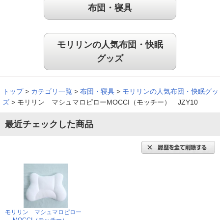
枕の硬さと頭の安定感が良く、とてもいいですね。
（
北海道
60代
M.H様
）
寝ていて安心感がある
同じカテゴリの商品を探す
もちもち感が気持ち良く、大きさもあり安定しているので寝て
トップ
>
カテゴリ一覧
>
いて安心感がある。形が特殊なので一般的な枕カバ－が使えな
いのが残念です。
布団・寝具
（
神奈川県
70代
O.T様
）
丸洗いできるのもいいですね
モリリンの人気布団・快眠
グッズ
トップ
>
カテゴリ一覧
>
布団・寝具
>
モリリンの人気布団・快眠グッ
枕難民で何かいいのないかな－と思ってたら、よりどりのライ
ズ
>
モリリン マシュマロピローMOCCI（モッチー） JZY10