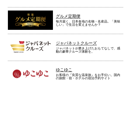
う
ジャパネットグループ関連サイト
フワフワして気持ちいいが夏はどうだろう。寝苦しくないか不
通信販売事業
安です。
ジャパネットたかた公式通販
（
栃木県
70代
K.N様
）
家電を中心に、ジャパネットが自信をもって
厳選した商品だけをご紹介！
もちもち感が大変いい！
ジャパネットウォーター
上質な「富士山の天然水」。安心・安全、こ
だわりのウォーターサーバー
よく気持ちよさそうなので購入しました。最初はあまり期待し
ていなかったが、もちもち感が大変いいです。
グルメ定期便
（
大阪府
70代
M.M様
）
毎月届く、日本各地の名物・名産品。「美味
しい」で生活を変えませんか？
。複数のポジションも対応なので便利！
ジャパネットクルーズ
ジャパネットが磨き上げたおもてなしで、感
動の豪華クルーズ体験を。
とっても柔らかくて、より快適な睡眠がとれます。複数のポジ
ションも対応なので便利です。