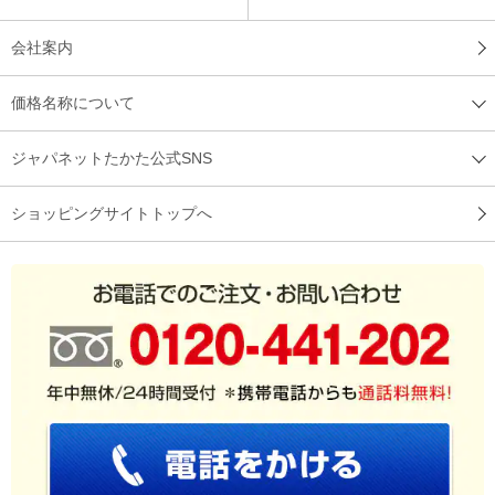
ご利用ガイド
よくある質問
思った通り、ふわふわで良い感じ
配送について
設置について
商品名からのイメ－ジで、ふわふわ感がすごいのかなと思って
ご購入後の
返品・交換について
お問い合わせ
購入しました。使い始めから思った通り、ふわふわで良い感じ
でした。丸ごと洗えるのも衛生的で、良い点だと思います。快
個人情報保護への
特定商取引法に基づく
適な寝心地で大変満足しております。
取組み
表示について
（
千葉県
50代
S.H様
）
サイトマップ
家電や生活の豆知識
柔らか過ぎず、固過ぎず、ちょうど良
い！
会社案内
価格名称について
頭を包み込むような形状をしており、安心感があります。寝返
りも問題なく行えます。素材も柔らか過ぎず、固過ぎず、ちょ
うど良いです。私は頭が大きくて重いのですが、この枕は首を
ジャパネットたかた公式SNS
支えるような構造になっています。今のところ大満足です。
（
埼玉県
40代
O.M様
）
ショッピングサイトトップへ