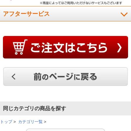
その他のレビューも見る（16件）
仕様・付属品
子供用に購入しました。もちもちの肌触りが好きで、喜んで使
っています。
よくある質問
（
神奈川県
40代
T.T様
）
首にフィットする！
アフターサービス
首にフィットして良かったです。高さが私には丁度良かったで
す。
（
千葉県
60代
S.K様
）
硬さと安定感がいい！