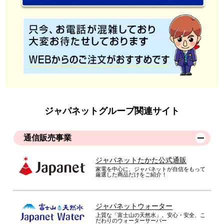
ふわふわ感が気に入りました
ふわふわ感が気に入りました。単独では少し厚みが足りないの
で、下にバスタオル等を畳んで、その上にして寝ると最高の寝
心地です。
（
宮城県
60代
S.N様
）
優しくふんわり支えられてる
枕が古くなったため心地よいのに変えようと購入しました。寝
心地がよく優しくふんわり支えられてるのでとても気持ちがい
いです。
（
神奈川県
50代
O.N様
）
フワフワして気持ちいいが夏はどうだろ