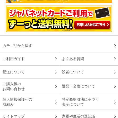
以前買って良かったのでリピ－トしました。マシュマロピロ－
は頭にフィットして頚が痛くならずに助かります。
（
神奈川県
70代
I.M様
）
癖になる柔らかさ
この柔らかさは癖になります。カバ－付きなのも良いです。
（
神奈川県
40代
T.T様
）
柔らかくてフィットします
柔らかくてフィットします。思ったより小さいかなっと思いま
したが使ってます。
カテゴリから探す
（
愛知県
40代
N.T様
）