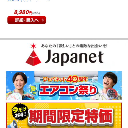
ンナップにあったので買ってみました。ストレ－トネックで首
～肩がよく痛くなるので枕選びが難しいです。肩甲骨の辺りも
最近チェックした商品
寝違えたような違和感が出ることも。。今のところ良さそうで
す。丸洗いできるのもいいですね！
（
神奈川県
40代
N.Y様
）
色々試したけど、これはすごくいい！
モリリン マシュマロピロー
MOCCI（モッチー）
枕は、どれを試してもしっくりこなくて、今回マシュマロピロ
JZY10
－を試してみたいと思い購入しました。使ってみての感想は、
8,980
円
すごくいいと思います。できればマシュマロみたいにもう少し
(税込)
ふわふわ柔らかいのが好みですが、それでも毎日使ってしっく
りくるようになりました。
（
福岡県
60代
S.T様
）
リピート買い！