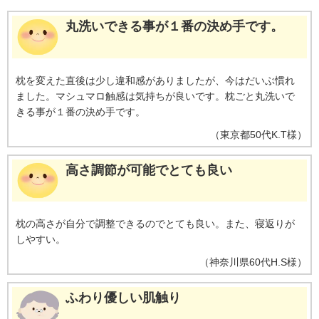
※1 必ずネットに入れて、枕単体で洗濯してください。
商品レビュー
総合評価：
（4.02）
35件
・・・評価総数
の平均値
丸洗いできる事が１番の決め手です。
枕を変えた直後は少し違和感がありましたが、今はだいぶ慣れ
ました。マシュマロ触感は気持ちが良いです。枕ごと丸洗いで
きる事が１番の決め手です。
（
東京都
50代
K.T様
）