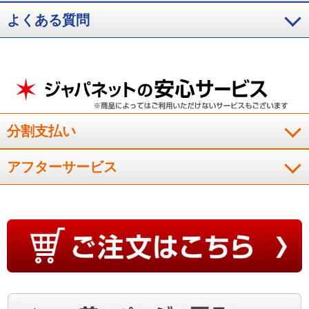
頭の形にすぐ馴染み、沈み込んでいくみたいで気持ち良いで
す。寝返りしても適度な反発力があります。
よくある質問
（
埼玉県
70代
M.H様
）
首が包み込まれるような感じ
分割支払い
首が包み込まれるような感じがします。
（
鹿児島県
40代
I.T様
）
アフターサービス
フィット感があります！
１年間使用しました。寝返りしてもフィット感があります。
（
香川県
70代
K.M様
）