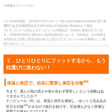
※画像はイメージです。
※1 2019年実績。 2020年7月付レポート The world Mattress Industry 第三者
機関である市場調査会社 Csil(Centre for Industry Studies)より報告。
※2 テンピュール®およびテンピュール®製品は、NASAに承認されていま
す。1998年5月6日に開かれた合同記者会見において、NASAは、その技術を
日常生活に応用し生活の質の向上に役立てたテンピュール® の素晴らしい業
績を認めました。
※3 認証に関する情報はテンピュール®HPをご覧ください。
２．ひとりひとりにフィットするから、もう
枕選びに迷わない！
※4
体温と体圧で、自在に変形し体圧を分散
今まで、選んだ枕の高さや形が合わず寝苦しいという経験はあ
りませんでしたか？
テンピュール（R）は、体温と体圧を感知し、ゆっくり沈み込み
※4
圧力を分散
させるので血行を妨げず、圧迫感も少なく快適な
姿勢でお休みいただけます。