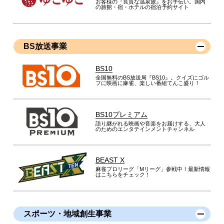
お客様の『良質な温泉旅』をお手伝い。国内
の旅館・宿・ホテルの宿泊予約サイト
BS放送事業
BS10
全国無料のBS放送局『BS10』。クイズにゴル
フに映画に麻雀、楽しい番組てんこ盛り！
BS10プレミアム
語り継がれる映画や音楽をお届けする、大人
のためのエンタテインメントチャンネル
BEAST X
麻雀プロリーグ「Mリーグ」参戦中！最新情報
はこちらをチェック！
スポーツ・地域創生事業