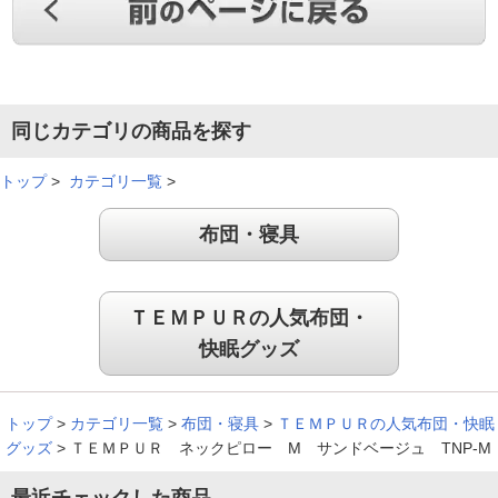
フィット感、高さを含め丁度良い
枕のフィット感、高さを含め丁度良いです。
同じカテゴリの商品を探す
（
群馬県
60代
I.T様
）
トップ
>
カテゴリ一覧
>
すごく気持ちが良い
布団・寝具
フィット感がすごく気持ちが良いです。父の日のプレゼント
に、主人のも購入するつもりです。
ＴＥＭＰＵＲの人気布団・
快眠グッズ
（
大阪府
70代
N.I様
）
しっかり支えられて安心感が半端なかっ
トップ
>
カテゴリ一覧
>
布団・寝具
>
ＴＥＭＰＵＲの人気布団・快眠
た
グッズ
>
ＴＥＭＰＵＲ ネックピロー M サンドベージュ TNP-M