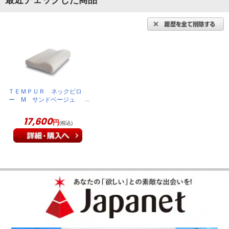
最近チェックした商品
夫婦二人共になかなかこれだ！という枕には出会えませんでし
た。初日、横になり寝た瞬間からしっかり包み込まれながらも
沈まず、フィットして、しっかり支えられて安心感が半端なか
ったです。毎日嬉しい限りです。
（
兵庫県
60代
M.H様
）
寝心地が良く、満足
ＴＥＭＰＵＲ ネックピロ
ー M サンドベージュ
TNP-M
17,600
以前使用していた枕より寝心地が良く、満足しています。
円
(税込)
（
北海道
70代
O.S様
）
申し分ないです。
人生の１／３は寝ているため、少しイイ物を買おうと検討して
いました。頭へのフィット感は申し分なしです！