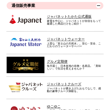
単身赴任先で快適に使っていましたが、テレワ－クで自宅にい
通信販売事業
るようになり、自宅用にも欲しくなったので購入しました。頭
が適度な高さでフィットします。
ジャパネットたかた公式通販
家電を中心に、ジャパネットが自信をもって
（
静岡県
50代
U.Y様
）
厳選した商品だけをご紹介！
※
「お客様の声」は実際にご購入されたお客様からのご意見を掲載しておりま
す。
ジャパネットウォーター
※
商品により、同一シリーズをご購入された方の声を含みます。
上質な「富士山の天然水」。安心・安全、こ
だわりのウォーターサーバー
グルメ定期便
毎月届く、日本各地の名物・名産品。「美味
しい」で生活を変えませんか？
ジャパネットクルーズ
ジャパネットが磨き上げたおもてなしで、感
動の豪華クルーズ体験を。
ゆこゆこ