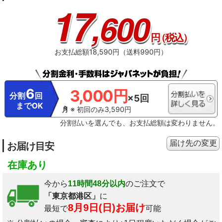
17
,600
円
（税込）
お支払総額18,590円（送料990円）
6
3,000円
分割
回
×5回
までOK
※ 初回のみ3,590円
分割払いを選んでも、お支払総額は変わりません。
届け先の変更
お届け目安
在庫あり
今から
11時間48分以内
のご注文で
「東京都港区」
に
8月9日(日)お届け
最短で
可能