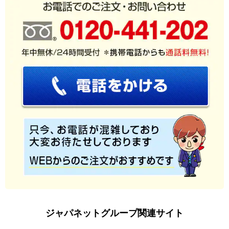
とても満足！
数日しか使ってないですが、とても満足してます。
（
石川県
30代
Y.T様
）
父にプレゼントし喜んでいます！
父が欲しがったのでプレゼントに購入しました。寝心地が良
く、肩が痛くないと言っています。購入して良かったです。
（
東京都
50代
E.S様
）
頭が適度な高さでフィットする！
ジャパネットグループ関連サイト