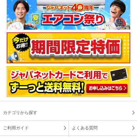
（
東京都
30代
A.Y様
）
頭に優しくフィット
良い枕を探していました。頭にフィットし、ゆっくりと沈み込
む感じが気に入っております。
（
福島県
40代
I.K様
）
馴染むと使い心地が良い！
カテゴリから探す
肩、首に負担が少ない物を探して枕難民になっていました。テ
ンピュ－ルってどうなんだろう？初めは硬いかな？という感じ
でしたが１ヶ月くらいから馴染んで使い心地はとても良いで
ご利用ガイド
よくある質問
す！購入してよかったです。