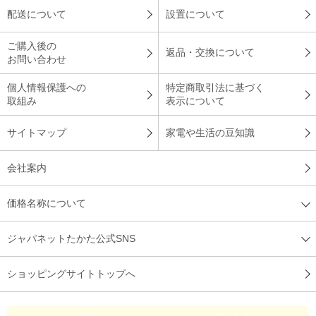
配送について
設置について
（
神奈川県
50代
Y.K様
）
ご購入後の
今までで一番合う枕！
返品・交換について
お問い合わせ
個人情報保護への
特定商取引法に基づく
取組み
表示について
自分に合う枕を探し求めて・・・これは！！と思い購入しまし
た。高さも柔らかさも、今までで一番自分に合います。頭の部
サイトマップ
家電や生活の豆知識
分が低くなっているので、首がつまる感じが少なくなりまし
た。
会社案内
（
北海道
50代
T.A様
）
価格名称について
寝心地もよく、良い商品！
ジャパネットたかた公式SNS
枕として有名だったので購入しました。寝心地もよく、思った
ショッピングサイトトップへ
通りの良い商品でした。
（
福岡県
50代
U.M様
）