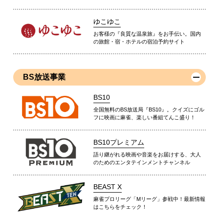
ゆこゆこ
お客様の『良質な温泉旅』をお手伝い。国内
の旅館・宿・ホテルの宿泊予約サイト
BS放送事業
BS10
全国無料のBS放送局『BS10』。クイズにゴル
フに映画に麻雀、楽しい番組てんこ盛り！
BS10プレミアム
語り継がれる映画や音楽をお届けする、大人
のためのエンタテインメントチャンネル
BEAST X
麻雀プロリーグ「Mリーグ」参戦中！最新情報
はこちらをチェック！