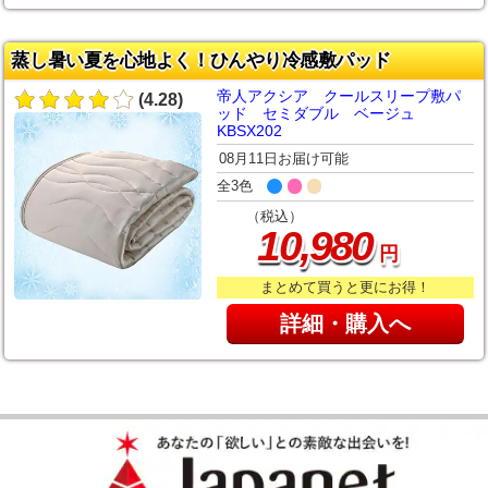
蒸し暑い夏を心地よく！ひんやり冷感敷パッド
帝人アクシア クールスリープ敷パ
(4.28)
ッド セミダブル ベージュ
KBSX202
08月11日お届け可能
全3色
（税込）
,
10
980
円
まとめて買うと更にお得！
詳細・購入へ