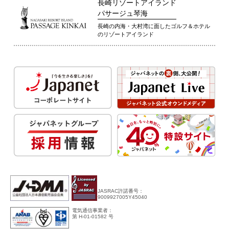
長崎リゾートアイランド
パサージュ琴海
長崎の内海・大村湾に面したゴルフ＆ホテル
のリゾートアイランド
JASRAC許諾番号：
9009927005Y45040
電気通信事業者：
第 H-01-01582 号