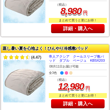
（税込）
,
8
980
円
まとめて買うと更にお得！
詳細・購入へ
蒸し暑い夏を心地よく！ひんやり冷感敷パッド
帝人アクシア クールスリープ敷パ
(4.47)
ッド ダブル ベージュ KBSX203
08月11日お届け可能
全3色
（税込）
,
12
980
円
まとめて買うと更にお得！
詳細・購入へ