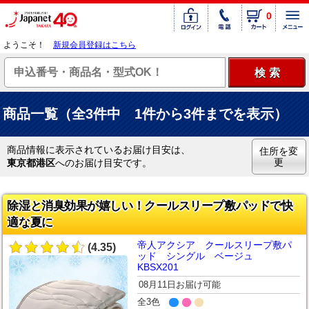
0
ようこそ！
新規会員登録はこちら
商品一覧（全3件中 1件から3件までを表示）
商品情報に表示されているお届け目安は、
住所を変
更
東京都港区
へのお届け目安です。
除湿と消臭効果が嬉しい！クールスリープ敷パッドで快
適な夏に
帝人アクシア クールスリープ敷パ
(4.35)
ッド シングル ベージュ
KBSX201
08月11日お届け可能
全3色