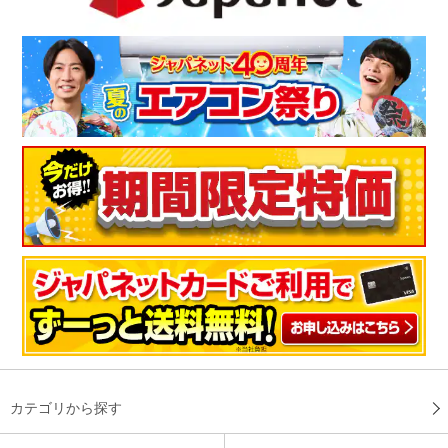
ふんわり軽くて、適度な暖かさです
家族の帰省に合わせて購入。ふんわりと軽くボリュ－ムもあり
適度な暖かさです。
（
岡山県
60代
M.M様
）
２枚組だから、家族で使える！
以前にも購入したことがあり、厚さも値段もちょうど良かった
ので今回は２度目です。２枚セットなので家族で使える。色も
明るくて良い。程よい薄さである。
（
埼玉県
60代
I.Y様
）
寒すぎず暖か過ぎずで、寝心地がいい！
カテゴリから探す