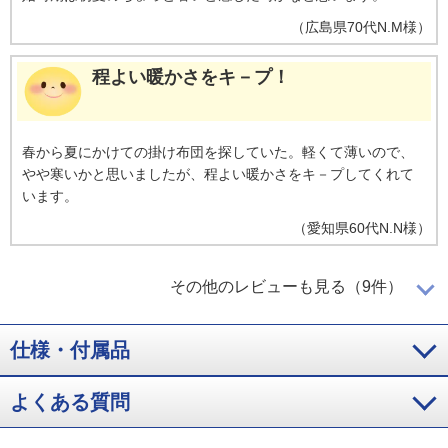
（
広島県
70代
N.M様
）
程よい暖かさをキ－プ！
春から夏にかけての掛け布団を探していた。軽くて薄いので、
やや寒いかと思いましたが、程よい暖かさをキ－プしてくれて
います。
（
愛知県
60代
N.N様
）
収納もコンパクト
その他のレビューも見る（9件）
仕様・付属品
軽くてふわふわで気持ち良いです。これからの夏に向けても使
えそうです。収納もコンパクトにできて良いですね。
よくある質問
（
埼玉県
60代
I.Y様
）