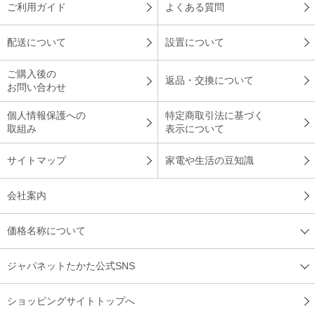
ご利用ガイド
よくある質問
以前購入して良かったので再度購入しました。春秋様に寒すぎ
ず暖か過ぎず、軽くて寝心地がとても良いです。
配送について
設置について
（
東京都
60代
H.M様
）
ご購入後の
返品・交換について
リピートで購入！
お問い合わせ
個人情報保護への
特定商取引法に基づく
取組み
表示について
寒暖差を迎え、以前も御社で購入しましたが、新商品をいうこ
サイトマップ
家電や生活の豆知識
とで、また購入を決めました。以前の商品も気に入ってます。
今回の商品も柄も素敵ですし、軽さや肌触りもいいです。
会社案内
（
山口県
70代
H.K様
）
価格名称について
※
「お客様の声」は実際にご購入されたお客様からのご意見を掲載しておりま
す。
※
商品により、同一シリーズをご購入された方の声を含みます。
ジャパネットたかた公式SNS
ショッピングサイトトップへ