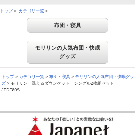
冷房が苦手でもこれ１枚で安心
トップ
>
カテゴリ一覧
>
布団・寝具
これから暑くなるが冷房が苦手なので薄手のダウンケットが欲
しかった。色合いがとても綺麗で使うのが楽しい。軽くて冷房
を使用する暑さが来ても使いやすいのではないかと期待してい
モリリンの人気布団・快眠
る。
グッズ
（
新潟県
60代
T.J様
）
娘夫婦にプレゼント！
トップ
>
カテゴリ一覧
>
布団・寝具
>
モリリンの人気布団・快眠グッ
ズ
>
モリリン 洗えるダウンケット シングル2枚組セット
JTDF80S
一昨年購入し、毎年夏に愛用しています。寝心地がとてもいい
ので、娘夫婦用に購入しました
（
兵庫県
50代
T.M様
）