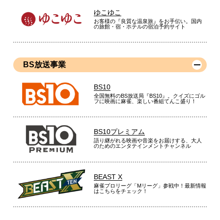
ゆこゆこ
お客様の『良質な温泉旅』をお手伝い。国内
の旅館・宿・ホテルの宿泊予約サイト
BS放送事業
BS10
全国無料のBS放送局『BS10』。クイズにゴル
フに映画に麻雀、楽しい番組てんこ盛り！
BS10プレミアム
語り継がれる映画や音楽をお届けする、大人
のためのエンタテインメントチャンネル
BEAST X
麻雀プロリーグ「Mリーグ」参戦中！最新情報
はこちらをチェック！