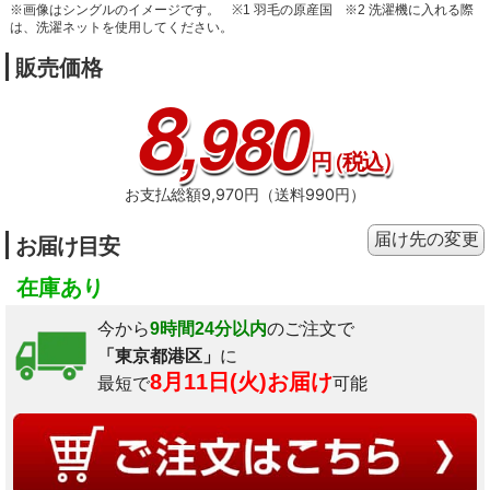
※画像はシングルのイメージです。
※1 羽毛の原産国
※2 洗濯機に入れる際
は、洗濯ネットを使用してください。
販売価格
8
,980
円
（税込）
お支払総額9,970円（送料990円）
届け先の変更
お届け目安
在庫あり
今から
9時間24分以内
のご注文で
「東京都港区」
に
8月11日(火)お届け
最短で
可能