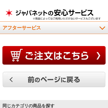
気温差にも順応して驚き
アフターサービス
急に暑くなったので購入して使用しています。軽くて夏前の季
節にはこれ一枚で快適です。昨晩は気温が下がったのに温かく
気温差にも順応するのには驚きです。
（
栃木県
60代
O.K様
）
一年中使えて嬉しい
リピ－ト買いしました。家族全員で長く使っております。軽く
て肌触りも良い。一年中使えてこれ程使いやすいダウンケット
はないと思います。ただ、羽毛が結構抜けてくるのが少し残念
です。
（
兵庫県
70代
M.K様
）
同じカテゴリの商品を探す