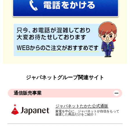
（
北海道
50代
S.T様
）
ひんやり感が最高
ひんやり感が最高でいい感触です。妻が新色のピンクがいいと
いうことで買い替えを決めました。次回は自分と、子供の分も
買い替えようと思います。
（
山梨県
60代
S.M様
）
ジャパネットグループ関連サイト
※
「お客様の声」は実際にご購入されたお客様からのご意見を掲載しておりま
す。
通信販売事業
※
商品により、同一シリーズをご購入された方の声を含みます。
ジャパネットたかた公式通販
家電を中心に、ジャパネットが自信をもって
厳選した商品だけをご紹介！