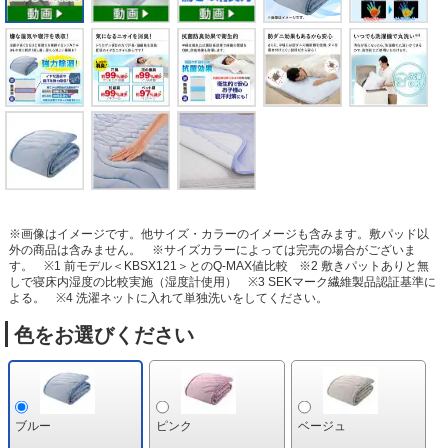
※画像はイメージです。他サイズ・カラーのイメージも含みます。敷パッド以
外の商品は含みません。
※サイズカラーによっては完売の場合がございま
す。
※1 前モデル＜KBSX121＞とのQ‐MAX値比較
※2 敷きパットありと無
しで寝床内湿度の比較実施（湿度計使用）
※3 SEKマーク繊維製品認証基準に
よる。
※4 洗濯ネットに入れて単独洗いをしてください。
色をお選びください
ブルー
ピンク
ベージュ