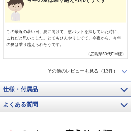
今年の夏は乗り越えられそうです
この最近の暑い日、夏に向けて、敷パットを探していた時に、
これだと思いました。とてもひんやりしてて、今夜から、今年
の夏は乗り越えられそうです。
（
広島県
50代
F.M様
）
エアコンで部屋を涼しくして横になると
その他のレビューも見る（13件）
ひんやりして最高
仕様・付属品
サラサラしていて滑らかで気持ちいい。寝る前にエアコンで部
屋を涼しくして横になるとひんやりして最高です。
よくある質問
（
福岡県
60代
H.M様
）
今では子供に独占されてしまっています