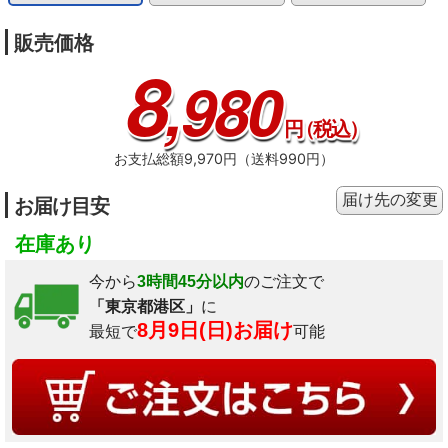
販売価格
8
,980
円
（税込）
お支払総額9,970円（送料990円）
届け先の変更
お届け目安
在庫あり
今から
3時間45分以内
のご注文で
「東京都港区」
に
8月9日(日)お届け
最短で
可能