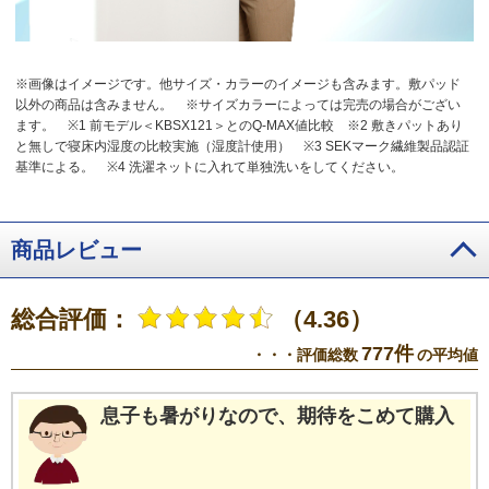
※画像はイメージです。他サイズ・カラーのイメージも含みます。敷パッド
以外の商品は含みません。
※サイズカラーによっては完売の場合がござい
ます。
※1 前モデル＜KBSX121＞とのQ‐MAX値比較
※2 敷きパットあり
と無しで寝床内湿度の比較実施（湿度計使用）
※3 SEKマーク繊維製品認証
基準による。
※4 洗濯ネットに入れて単独洗いをしてください。
商品レビュー
総合評価：
（4.36）
777件
・・・評価総数
の平均値
息子も暑がりなので、期待をこめて購入