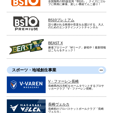
全国無料のBS放送局『BS10』。クイズにゴル
フに映画に麻雀、楽しい番組てんこ盛り！
BS10プレミアム
語り継がれる映画や音楽をお届けする、大人
のためのエンタテインメントチャンネル
BEAST X
麻雀プロリーグ「Mリーグ」参戦中！最新情報
はこちらをチェック！
スポーツ・地域創生事業
V・ファーレン長崎
長崎県内21市町をホームタウンとするプロサ
ッカークラブ「V・ファーレン長崎」
長崎ヴェルカ
長崎初のプロバスケットボールクラブ「長崎
ヴェルカ」