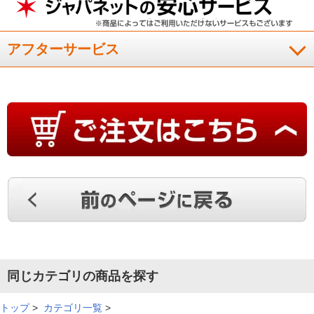
まず寝てみて思ったのが冷たさと肌触りのよさです。表面がツ
ルツルで冷たいので気持ちいいです。今では子供に独占されて
アフターサービス
しまっています。買って正解でした。
（
和歌山県
40代
O.T様
）
想像以上にサラサラ
想像以上にサラサラで寝ててもずっと温かくなりにくく気持ち
良いです。今までも夏用の冷たくなるのを使用していました
が、圧倒的に心地よいです。
（
広島県
50代
F.M様
）
サラッとしていて肌触りがよく、とても
同じカテゴリの商品を探す
寝心地が良い
トップ
>
カテゴリ一覧
>