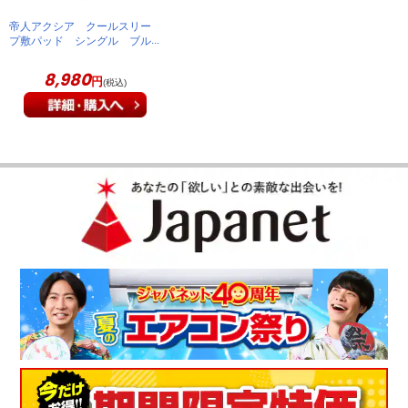
ドライ感とサラサラな質感、満足。その上にとにかく汗ばむこ
帝人アクシア クールスリー
となくスッキリと寝れます。適度な厚みもあるので寝心地もい
プ敷パッド シングル ブル
いので大満足です。
ー KBSX201
8,980
円
（
静岡県
50代
M.T様
）
(税込)
あれほど汗をかいていたのが、本当に信
じられないほどサッパリ
あれほど汗をかいていたのが、本当に信じられないほどサッパ
リしています。敷布団も以前のように湿ることなく快適です。
おかげで、２・３日たっても汗臭くなくなっています。この商
品は素晴らしいと思います。有難うございました。
（
神奈川県
70代
T.T様
）
購入して正解でした。