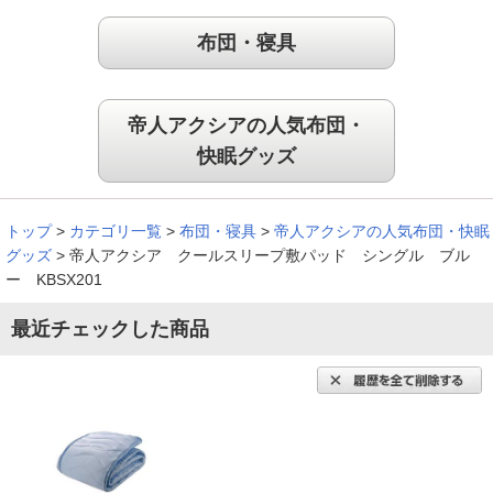
９８歳で元気に過ごしている母親にプレゼントしました。敷パ
布団・寝具
ットをしたらサラッとしていて肌触りがよく、とても寝心地が
良いと喜んでいます。
（
埼玉県
60代
N.H様
）
帝人アクシアの人気布団・
快眠グッズ
これ以上の商品はありません！
トップ
>
カテゴリ一覧
>
布団・寝具
>
帝人アクシアの人気布団・快眠
とても素晴らしい商品です。材質が硬めなので、自然と体に密
グッズ
>
帝人アクシア クールスリープ敷パッド シングル ブル
着する面が少なく、暑い時もサラサラとした体感が得られま
ー KBSX201
す。洗濯をしても硬さは維持されています。接触冷感の敷きパ
ッドは色々と使ってきましたが、これ以上の商品はありませ
最近チェックした商品
ん。
（
北海道
40代
D.S様
）
ドライ感とサラサラな質感、満足