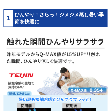
ひんやり！さらっ！ジメジメ蒸し暑い季
1
節を快適に