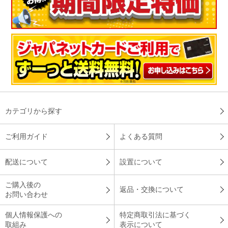
想像以上に使い心地がよいです。とてもさらっとしていて、か
つやわらかく、肌への感触がよいです。購入して正解でした。
（
千葉県
40代
K.D様
）
快適に寝ることが出来ました！
まさにＴＶショッピングで言われていた通り、快適に寝ること
が出来ました！！！今年も猛暑との事なので、ク－ルスリ－プ
カテゴリから探す
敷パッドで夏を乗り越えようと思います！
ご利用ガイド
よくある質問
（
熊本県
40代
M.Y様
）
配送について
設置について
サラサラ感もあり、涼しく感じる
ご購入後の
返品・交換について
お問い合わせ
大変ひんやりと感じるマットレスでした。サラサラ感もあり、
個人情報保護への
特定商取引法に基づく
涼しく感じる商品なので、購入して大正解でした。この夏は、
取組み
表示について