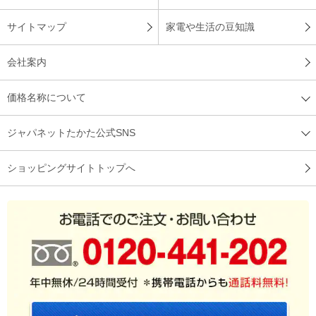
このマットレスを使用して過ごしたいと思います。
サイトマップ
家電や生活の豆知識
（
愛知県
50代
S.M様
）
会社案内
とにかく寝心地が良いので追加購入する
ことに！
価格名称について
ジャパネットたかた公式SNS
とてもしっかりした生地は丈夫で長く使えそうな印象です。冷
感もしっかり感じられ、とにかく寝心地が良いので、妻の分と
もう一組ずつ追加購入することにしました。
ショッピングサイトトップへ
（
宮城県
50代
T.K様
）
ひんやりが伝わって寝心地最高！
以下、主人からのレビュ－です＾＾期待以上にひんやりが伝わ
って寝心地最高！最初だけじゃなくひんやり冷たい感触がずっ
と続いて、とても快適です。とのことです。