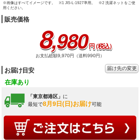
※画像はすべてイメージです。
※1 JIS-L-1927準用。
※2 洗濯ネットをご使
用ください。
販売価格
8
,980
円
（税込）
お支払総額9,970円（送料990円）
届け先の変更
お届け目安
在庫あり
「東京都港区」
に
8月9日(日)お届け
最短で
可能