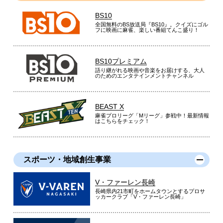
BS10
全国無料のBS放送局『BS10』。クイズにゴル
フに映画に麻雀、楽しい番組てんこ盛り！
BS10プレミアム
語り継がれる映画や音楽をお届けする、大人
のためのエンタテインメントチャンネル
BEAST X
麻雀プロリーグ「Mリーグ」参戦中！最新情報
はこちらをチェック！
スポーツ・地域創生事業
V・ファーレン長崎
長崎県内21市町をホームタウンとするプロサ
ッカークラブ「V・ファーレン長崎」