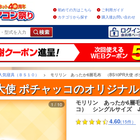
初めての方はこちら
ご利用ガイド
カテゴリから探す
購入後お問い合わせ
人気寝具（ＢＳ１０）
>
モリリン あったか6層毛布 （BS10PR大使 ポ
PR大使 ポチャッコのオリジナル
モリリン あったか6層毛
1 / 10
コ） シングルサイズ JT
4.60
（15件）