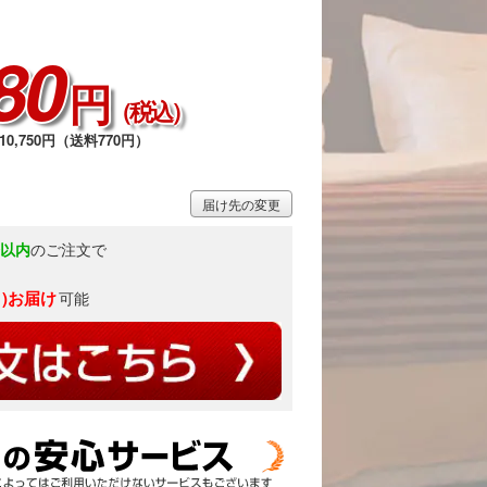
80
円
（税込）
2 / 10
0,750円（送料770円）
届け先の変更
分以内
のご注文で
月)お届け
可能