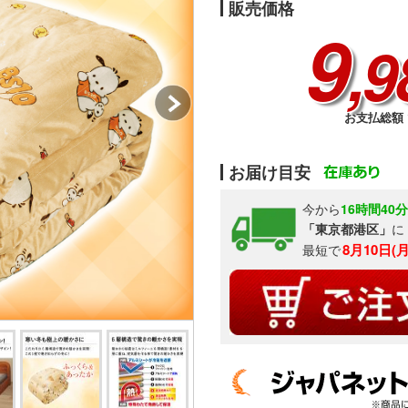
販売価格
9
,9
お支払総額 1
お届け目安
今から
16時間40
「東京都港区」
に
8月10日(
最短で