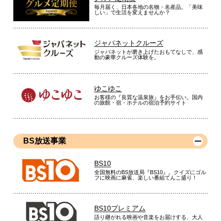
毎月届く、日本各地の名物・名産品。「美味
しい」で生活を変えませんか？
ジャパネットクルーズ
ジャパネットが磨き上げたおもてなしで、感
動の豪華クルーズ体験を。
ゆこゆこ
お客様の『良質な温泉旅』をお手伝い。国内
の旅館・宿・ホテルの宿泊予約サイト
BS放送事業
BS10
全国無料のBS放送局『BS10』。クイズにゴル
フに映画に麻雀、楽しい番組てんこ盛り！
BS10プレミアム
語り継がれる映画や音楽をお届けする、大人