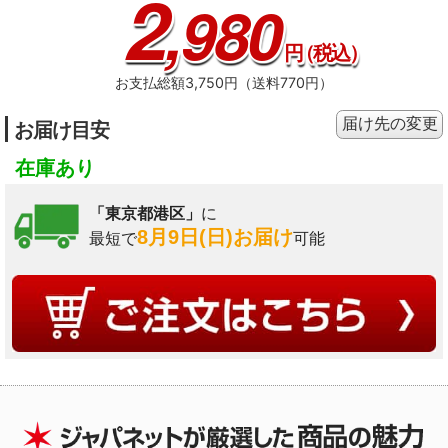
2
,980
円
（税込）
お支払総額3,750円（送料770円）
届け先の変更
お届け目安
在庫あり
「東京都港区」
に
8月9日(日)お届け
最短で
可能