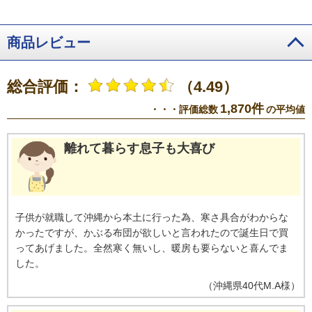
商品レビュー
総合評価：
（4.49）
1,870件
・・・評価総数
の平均値
離れて暮らす息子も大喜び
子供が就職して沖縄から本土に行った為、寒さ具合がわからな
かったですが、かぶる布団が欲しいと言われたので誕生日で買
ってあげました。全然寒く無いし、暖房も要らないと喜んでま
した。
（
沖縄県
40代
M.A様
）