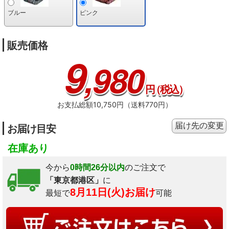
ブルー
ピンク
販売価格
9
,980
円
（税込）
お支払総額10,750円（送料770円）
届け先の変更
お届け目安
在庫あり
今から
0時間26分以内
のご注文で
「東京都港区」
に
8月11日(火)お届け
最短で
可能