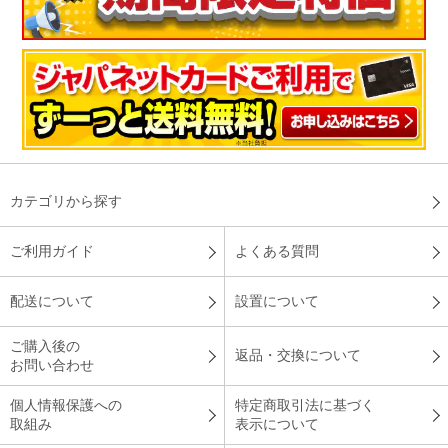
（
北海道
60代
K.S様
）
肌触りが気持ちいい！
とにかく肌触りが良くて気持ちが良かったです。もっと寒くな
ったら布団を中に入れられるので、この気持ち良さのまま真冬
カテゴリから探す
も暖かく寝れると思うと買って良かったと思います。
（
埼玉県
40代
A.S様
）
ご利用ガイド
よくある質問
毛布一枚であたたかい！
配送について
設置について
ご購入後の
返品・交換について
お問い合わせ
毛布だけでもあたたかいし、肌触りもいいので購入してよかっ
個人情報保護への
特定商取引法に基づく
たです。
取組み
表示について