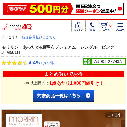
0
ようこそ！
新規会員登録はこちら
モリリン あったか6層毛布プレミアム シングル ピンク
JTM501H
WJD02-27743A
4.49
（1,870件）
まとめ買いでお得
1点あたり1,000円値引き！
2点以上購入で
1 / 14