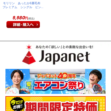
モリリン あったか6層毛布
毛布を掛けてすぐに暖かさを感じて最高です。もっと寒くなっ
プレミアム シングル ピン
てきたら羽毛布団を中に入れようと思います。
ク JTM501H
9,980
（
栃木県
50代
E.S様
）
円
(税込)
暖かくて使いやすい！
実際に使ってみると、暖かさを実感しました。また、軽くてと
ても使いやすいです。
（
栃木県
60代
O.H様
）
洗濯機で丸洗いできる！
とても暖かく、中に布団を入れられる優れものです。また、家
で洗濯ができる点もいいですね。