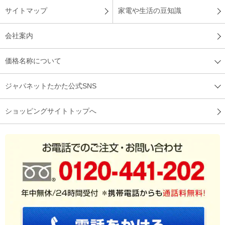
（
宮城県
50代
N.F様
）
サイトマップ
家電や生活の豆知識
暖かく包み込まれる！
会社案内
価格名称について
使用していて暖かく包み込んでくれるので大変満足していま
す。 ぜひ知人などにも使って欲しい商品です。
ジャパネットたかた公式SNS
（
愛知県
60代
I.H様
）
ショッピングサイトトップへ
肌触りが良くて高級感がある！
モリリン６層毛布毎年購入してます。今度はブルー色を購入し
ました。色はもっと青みが濃めの明るさが良いと思いました。
肌触りはすごく良くて高級感もあっておしゃれです。今年の冬
が楽しみです！
（
大阪府
30代
F.R様
）
※
「お客様の声」は実際にご購入されたお客様からのご意見を掲載しておりま