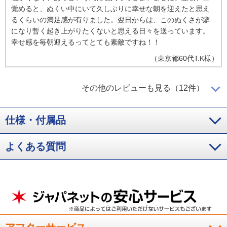
覚めると、ぬくい中にいて久しぶりに幸せな朝を迎えたと思え
るくらいの満足感が有りました。翌日からは、このぬくさが癖
になり暫く起き上がりたくないと思える日々を送っています。
幸せ感を毎朝迎えるってとても素敵ですね！！
（
東京都
60代
T.K様
）
冬場は羽毛布団を中に入れて一枚だけで
その他のレビューも見る（12件）
寝られる！
仕様・付属品
急に寒くなって来たのですが、ジャパネットのＣＭでこの商品
を見て衝動買い。寒くなった秋口はそのまま使って充分暖か
く、冬場は羽毛布団を中に入れて一枚だけで寝られる手軽さが
よくある質問
とても良いと思います。また家の洗濯機で洗濯が出来るのが購
入のポイントです。
（
大阪府
60代
I.T様
）
そのままでも暖かいのに、中に羽毛もい
れて使える！