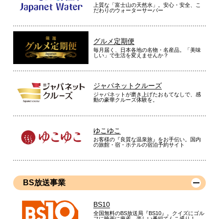
上質な「富士山の天然水」。安心・安全、こ
だわりのウォーターサーバー
グルメ定期便
毎月届く、日本各地の名物・名産品。「美味
しい」で生活を変えませんか？
ジャパネットクルーズ
ジャパネットが磨き上げたおもてなしで、感
動の豪華クルーズ体験を。
ゆこゆこ
お客様の『良質な温泉旅』をお手伝い。国内
の旅館・宿・ホテルの宿泊予約サイト
BS放送事業
BS10
全国無料のBS放送局『BS10』。クイズにゴル
フに映画に麻雀、楽しい番組てんこ盛り！