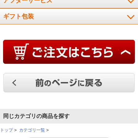
アフターサービス
そのままでも暖かいのに、中に羽毛もいれて使えるというとこ
ギフト包装
ろに惹かれて購入致しました。想像以上に暖かくとても気持ち
いいです！これから寒さが増すので、羽毛を入れての使用も楽
しみです！祖父母へのプレゼントも検討します。
（
大阪府
40代
K.Y様
）
中に布団を入れて暖かさの調整ができ
る！
以前にも色違いのものを購入し、満足しているため、再購入し
ました。中にダウンなどを入れることにより、暖かさの調整が
できることに、大変満足しています。肌触りがいいので、思わ
ず半袖短パンで寝てしまいます。
同じカテゴリの商品を探す
（
北海道
50代
N.T様
）
トップ
>
カテゴリ一覧
>
肌触りが良い！