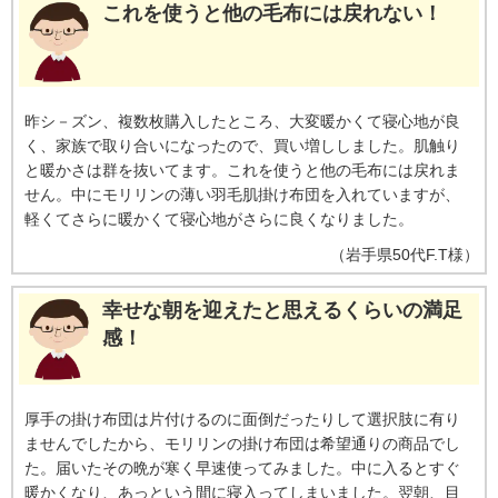
これを使うと他の毛布には戻れない！
昨シ－ズン、複数枚購入したところ、大変暖かくて寝心地が良
く、家族で取り合いになったので、買い増ししました。肌触り
と暖かさは群を抜いてます。これを使うと他の毛布には戻れま
せん。中にモリリンの薄い羽毛肌掛け布団を入れていますが、
軽くてさらに暖かくて寝心地がさらに良くなりました。
（
岩手県
50代
F.T様
）
幸せな朝を迎えたと思えるくらいの満足
感！
厚手の掛け布団は片付けるのに面倒だったりして選択肢に有り
ませんでしたから、モリリンの掛け布団は希望通りの商品でし
た。届いたその晩が寒く早速使ってみました。中に入るとすぐ
暖かくなり、あっという間に寝入ってしまいました。翌朝、目