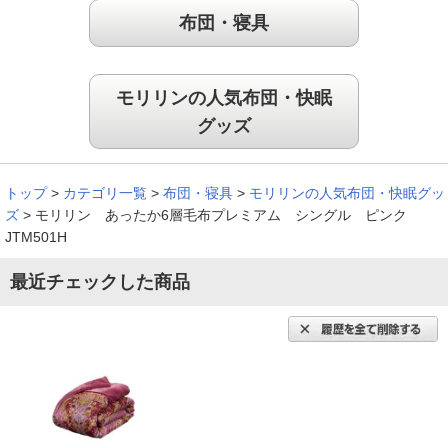
布団・寝具
昨日届いて、さっそく使用してみて、暖かくて、肌触りも良
モリリンの人気布団・快眠
く、大満足でした。
グッズ
（
北海道
50代
S.K様
）
布団を入れることができる！
トップ
>
カテゴリ一覧
>
布団・寝具
>
モリリンの人気布団・快眠グッ
ズ
>
モリリン あったか6層毛布プレミアム シングル ピンク
JTM501H
最近チェックした商品
毛布の手触りがよくて、最高です。また、中に布団を入れるこ
とができるのもいいですね。
（
広島県
50代
K.H様
）
暖かさを感じる！