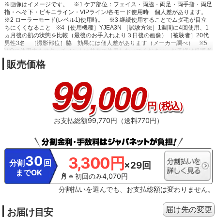
※画像はイメージです。
※1 ケア部位：フェイス・両脇・両足・両手指・両足
指・へそ下・ビキニライン・VIPライン/各モード使用時 個人差があります。
※2 ローラーモード(レベル1)使用時。
※3 継続使用することでムダ毛が目立
ちにくくなること
※4［使用機種］YJEA3N ［試験方法］1週間に4回使用、1
ヵ月後の肌の状態を比較（最後のお手入れより３日後の画像）［被験者］20代
男性3名 ［撮影部位］脇 効果には個人差があります（メーカー調べ）
※5
VIOに使用するアタッチメントは共有で使用しないでください。お子様は保護者
同意のうえ、保護者または専門家などの監督下でご使用ください。
販売価格
99
,000
円
（税込）
お支払総額99,770円（送料770円）
30
3,300円
分割
回
×29回
までOK
※ 初回のみ4,070円
分割払いを選んでも、お支払総額は変わりません。
届け先の変更
お届け目安