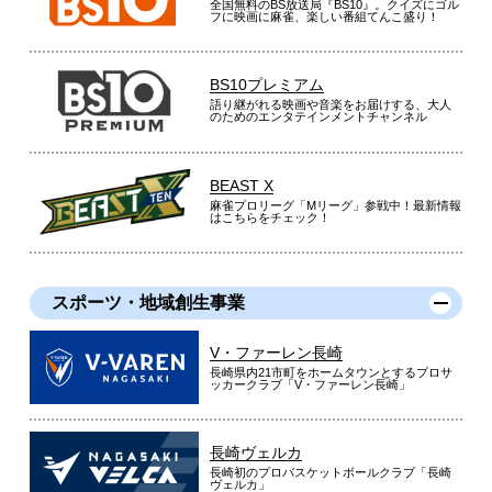
全国無料のBS放送局『BS10』。クイズにゴル
フに映画に麻雀、楽しい番組てんこ盛り！
BS10プレミアム
語り継がれる映画や音楽をお届けする、大人
のためのエンタテインメントチャンネル
BEAST X
麻雀プロリーグ「Mリーグ」参戦中！最新情報
はこちらをチェック！
スポーツ・地域創生事業
V・ファーレン長崎
長崎県内21市町をホームタウンとするプロサ
ッカークラブ「V・ファーレン長崎」
長崎ヴェルカ
長崎初のプロバスケットボールクラブ「長崎
ヴェルカ」