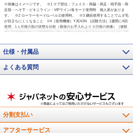
※画像はイメージです。
※1 ケア部位：フェイス・両脇・両足・両手指・両
足指・へそ下・ビキニライン・VIPライン/各モード使用時 個人差がありま
す。
※2 ローラーモード(レベル1)使用時。
※3 継続使用することでムダ毛
が目立ちにくくなること
※4［使用機種］YJEA3N ［試験方法］1週間に4回
使用、1ヵ月後の肌の状態を比較（最後のお手入れより３日後の画像）［被験
者］20代男性3名 ［撮影部位］脇 効果には個人差があります（メーカー調
べ）
※5 VIOに使用するアタッチメントは共有で使用しないでください。お
子様は保護者同意のうえ、保護者または専門家などの監督下でご使用くださ
い。
仕様・付属品
よくある質問
分割支払い
アフターサービス