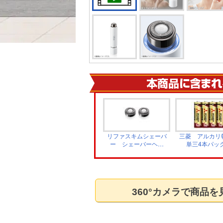
リファスキムシェーバ
三菱 アルカリ
ー シェーバーヘッ
単三4本パ
ド 2個セット RX-
LR6GR/4
AB00A
360°カメラで商品