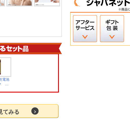
乾電池
ック
S
を見てみる