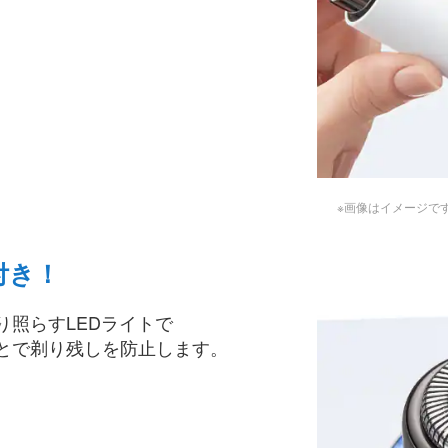
※画像はイメージで
付き！
り照らすLEDライトで
とで剃り残しを防止します。