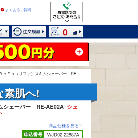
よくあるご質問
0
ＲｅＦａ（リファ）スキムシェーバー RE-
素肌へ!
シェーバー RE-AE02A
シェ
2 / 7
ト
商品仕様を見る
>
WJD02-22887A