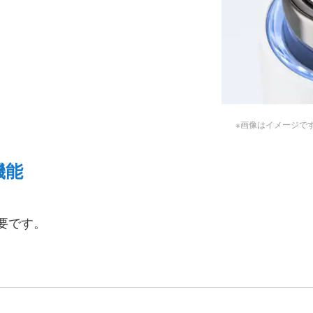
※画像はイメージで
機能
。
要です。
。