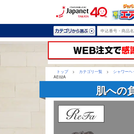
トップ
>
カテゴリ一覧
>
シャワーヘ
AE02A
肌への