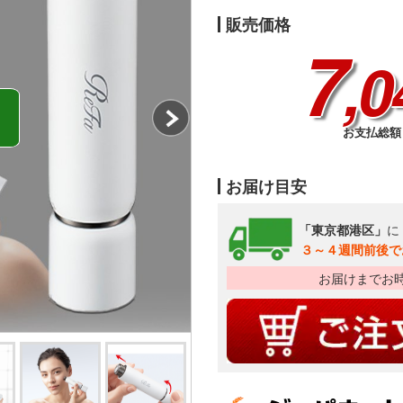
販売価格
7
,0
お支払総額 
お届け目安
「東京都港区」
に
３～４週間前後で
お届けまでお