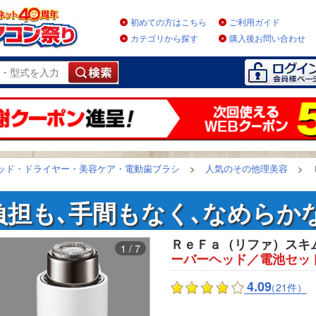
初めての方はこちら
ご利用ガイド
カテゴリから探す
購入後お問い合わせ
ッド・ドライヤー・美容ケア・電動歯ブラシ
>
人気のその他理美容
>
負担も､手間もなく､なめらかな
ＲｅＦａ（リファ）スキム
1 / 7
ーバーヘッド／電池セッ
4.09
（21件）