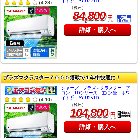
イト系 AY-U22TD
(4.23)
（税込）
,
84
800
円
詳細・購入へ
プラズマクラスター７０００搭載で１年中快適に！
シャープ プラズマクラスターエア
コン TDシリーズ 主に8畳 ホワ
イト系 AY-U25TD
(4.10)
（税込）
,
104
800
円
詳細・購入へ