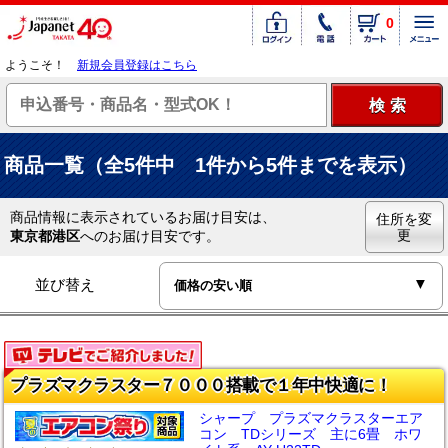
0
ようこそ！
新規会員登録はこちら
商品一覧（全5件中 1件から5件までを表示）
商品情報に表示されているお届け目安は、
住所を変
更
東京都港区
へのお届け目安です。
並び替え
プラズマクラスター７０００搭載で１年中快適に！
シャープ プラズマクラスターエア
コン TDシリーズ 主に6畳 ホワ