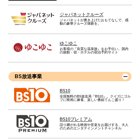
ジャパネットクルーズ
ジャパネットが磨き上げたおもてなしで、感
動の豪華クルーズ体験を。
ゆこゆこ
お客様の『良質な温泉旅』をお手伝い。国内
の旅館・宿・ホテルの宿泊予約サイト
BS放送事業
BS10
全国無料のBS放送局『BS10』。クイズにゴル
フに映画に麻雀、楽しい番組てんこ盛り！
BS10プレミアム
語り継がれる映画や音楽をお届けする、大人
のためのエンタテインメントチャンネル