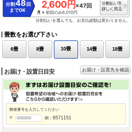
48
2,600円
分割
回
×47回
までOK
※ 初回のみ6,010円
分割払いを選んでも、お支払総額は変わりません。
畳数をお選び下さい
10畳
6畳
8畳
14畳
18畳
お届け・設置先を確認
お届け・設置日目安
郵便番号を入力してください
8571151
〒
例：