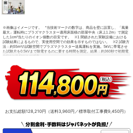
※画像はイメージです。
*当技術マークの数字は、商品を壁に設置し、「風量
最大」運転時にプラズマクラスター適用床面積の部屋中央（床上1.2m）で測定
した1cm³当たりのイオン個数の目安です。
※1 閉鎖された実験設備における
試験結果によるもので、実使用空間での効果を示すものではない。
※2 試験方
法：約55m³の試験空間でプラズマクラスター送風運転を実施。5kVに帯電させ
た試験片を0.5kVまで除電するのに要する時間を測定。結果：約360秒で初期電
位5kVが0.5kVまで減衰。
お支払総額128,210円（送料3,960円／標準取付工事費9,450円）