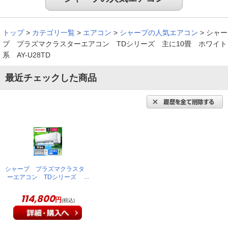
トップ
>
カテゴリ一覧
>
エアコン
>
シャープの人気エアコン
>
シャー
プ プラズマクラスターエアコン TDシリーズ 主に10畳 ホワイト
系 AY-U28TD
最近チェックした商品
シャープ プラズマクラスタ
ーエアコン TDシリーズ
主に10畳 ホワイト系 AY-
U28TD
114,800
円
(税込)