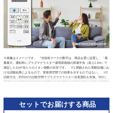
※画像はイメージです。
*当技術マークの数字は、商品を壁に設置し、「風
量最大」運転時にプラズマクラスター適用床面積の部屋中央（床上1.2m）で
測定した1cm³当たりのイオン個数の目安です。
※1 閉鎖された実験設備にお
ける試験結果によるもので、実使用空間での効果を示すものではない。
※2
試験方法：約55m³の試験空間でプラズマクラスター送風運転を実施。5kVに
帯電させた試験片を0.5kVまで除電するのに要する時間を測定。結果：約360
秒で初期電位5kVが0.5kVまで減衰。
セットでお届けする商品