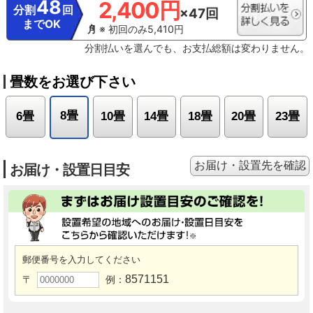
48
2,400円
分割
回
×47回
までOK
※ 初回のみ5,410円
分割払いを選んでも、お支払総額は変わりません。
畳数をお選び下さい
8畳
6畳
10畳
14畳
18畳
20畳
23畳
お届け・設置先を確認
お届け・設置日目安
郵便番号を入力してください
8571151
〒
例：