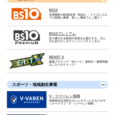
BS10
全国無料のBS放送局『BS10』。クイズにゴル
フに映画に麻雀、楽しい番組てんこ盛り！
BS10プレミアム
語り継がれる映画や音楽をお届けする、大人
のためのエンタテインメントチャンネル
BEAST X
麻雀プロリーグ「Mリーグ」参戦中！最新情報
はこちらをチェック！
スポーツ・地域創生事業
V・ファーレン長崎
長崎県内21市町をホームタウンとするプロサ
ッカークラブ「V・ファーレン長崎」