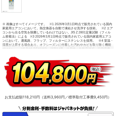
※ 画像はすべてイメージです。
※1 2026年3月1日時点で販売されている国内
家庭用エアコンにおいて。熱交換器を自動で凍結させ洗浄する技術。
※2 エア
コンから出る空気を除菌しているわけではない。JIS Z 2801定量試験（フィル
ム密着法）による
※3 2026年3月1日時点で販売されている国内家庭用エアコ
ンにおいて。通風路、フラップ、フィルターにステンレスを採用。
※4 室温・
湿度が上昇する場合あり。オフシーズンに付着した汚れやカビを取り除く機能
ではない。
※5 RAS-DT4026D。洋室14畳。冷房時：外気温35℃、設定温度
27℃、風速自動において室温安定時の1時間あたりの積算消費電力量が［ecoこ
れっきり］ON（187Wh）とOFF（242Wh）との比較。カーテンを閉め切った
日射量の少ない日中を想定。
※6 運転中の室外機の吸い込み空気温度。ベラン
ダなど狭小スペースに設置した場合、室外機周辺が高温になることがありま
す。所定の設置スペースを確保してください。また、高温の場合、製品保護の
ため運転しないことがあります。使用環境により能力が低下する場合がありま
す。
お支払総額118,210円（送料3,960円／標準取付工事費9,450円）