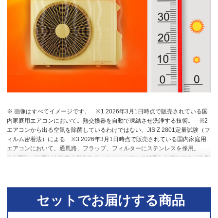
※ 画像はすべてイメージです。
※1 2026年3月1日時点で販売されている国
内家庭用エアコンにおいて。熱交換器を自動で凍結させ洗浄する技術。
※2
エアコンから出る空気を除菌しているわけではない。JIS Z 2801定量試験（フ
ィルム密着法）による
※3 2026年3月1日時点で販売されている国内家庭用
エアコンにおいて。通風路、フラップ、フィルターにステンレスを採用。
※4 室温・湿度が上昇する場合あり。オフシーズンに付着した汚れやカビを取
り除く機能ではない。
※5 RAS-DT4026D。洋室14畳。冷房時：外気温
35℃、設定温度27℃、風速自動において室温安定時の1時間あたりの積算消費
電力量が［ecoこれっきり］ON（187Wh）とOFF（242Wh）との比較。カー
テンを閉め切った日射量の少ない日中を想定。
※6 運転中の室外機の吸い込
セットでお届けする商品
み空気温度。ベランダなど狭小スペースに設置した場合、室外機周辺が高温
になることがあります。所定の設置スペースを確保してください。また、高