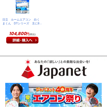
日立 ルームエアコン 白く
まくん DTシリーズ 主に8
畳 スターホワイト RAS-
DT2526S(W)
104,800
円
(税込)