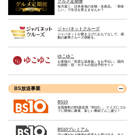
グルメ定期便
毎月届く、日本各地の名物・名産品。「美味
しい」で生活を変えませんか？
ジャパネットクルーズ
ジャパネットが磨き上げたおもてなしで、感
動の豪華クルーズ体験を。
ゆこゆこ
お客様の『良質な温泉旅』をお手伝い。国内
の旅館・宿・ホテルの宿泊予約サイト
BS放送事業
BS10
全国無料のBS放送局『BS10』。クイズにゴル
フに映画に麻雀、楽しい番組てんこ盛り！
BS10プレミアム
語り継がれる映画や音楽をお届けする、大人