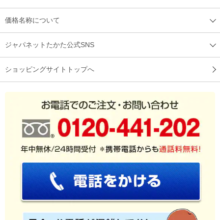
す！
価格名称について
日立のエアコン白くまくんがいいなと思っていたので購入。自
ジャパネットたかた公式SNS
動お掃除機能と空気清浄機ありの商品なので選びました。部屋
全体がすぐに冷えます。音もすっごく静かです。
ショッピングサイトトップへ
（
東京都
70代
T.E様
）
機能も充実
機能も充実していて、高めの設定温度でも冷え方を満足できま
す。
（
神奈川県
60代
O.H様
）
※
「お客様の声」は実際にご購入されたお客様からのご意見を掲載しておりま
す。
※
商品により、同一シリーズをご購入された方の声を含みます。