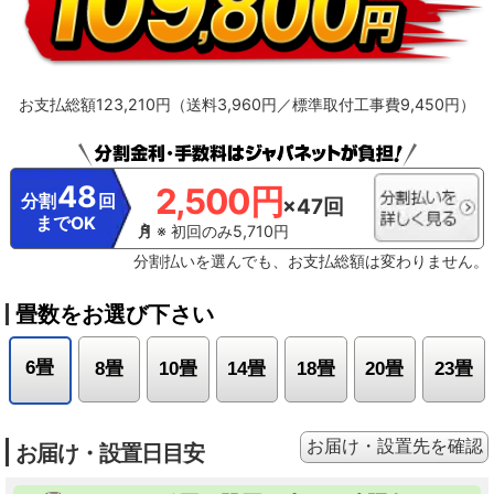
（521Wh）、掃除後の消費電力（466Wh）
※11【抗菌・防カビ・抗ウイルス
フィルター】フィルターの性能。部屋全体への抑制性能とは異なります。
※12【ダストボックスのお手入れ】ダストボックスは半年に1回を目安に定期的
に確認して、ホコリがたまっているようならお手入れをしてください。
※13【最上位モデルにも搭載／プラズマイオン空清】Xシリーズ搭載「パワフル
お支払総額123,210円（送料3,960円／標準取付工事費9,450円）
Premiumプラズマ空清」とは異なる。
※14【ステンレスは埃の付着量がプラ
スチックの半分以下】プラスチック素材とステンレスの比較。JIS粉体8種・11
種混合。約8時間送風運転した結果の通風路のホコリ付着量。
※15【除菌／ス
テンレス通風路・ステンレスフラップ】エアコンから出る空気を除菌している
わけではありません。JIS Z 2801定量試験(フィルム密着法)によります。
48
2,500円
※16【ecoこれっきり運転で省エネ】RAS-GT4026D、洋室14畳。冷房時:外気
分割
回
×47回
温35℃、設定温度27℃、風速自動において、室温安定時の1時間あたりの積算消
までOK
費電力量が［ecoこれっきり］ON（262Wh）とOFF（303Wh）との比較。カー
※ 初回のみ5,710円
テンを閉め切った日射量の少ない日中を想定。
※17【外気温50℃でも運転】
分割払いを選んでも、お支払総額は変わりません。
運転中の室外機の吸い込み空気温度。ベランダなど狭小スペースに設置した場
合、室外機周辺が高温になることがあります。所定の設置スペースを確保して
ください。また、高温の場合、製品保護のため運転しないことがあります。使
畳数をお選び下さい
用環境により能力が低下する場合があります。
※18【国内唯一／室外機まで
凍結洗浄】2026年4月時点で販売されている国内家庭用エアコンにおいて。熱
交換器を自動で凍結させ洗浄する技術。室外機の［凍結洗浄］は出荷時には設
6畳
8畳
10畳
14畳
18畳
20畳
23畳
定されておらず、お客様による設定が必要
お届け・設置先を確認
お届け・設置日目安