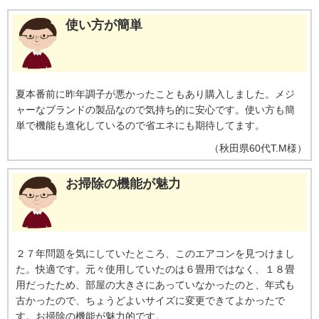
ん。JIS Z 2801定量試験(フィルム密着法)によります。
※16【ecoこれっき
り運転で省エネ】RAS-GT4026D、洋室14畳。冷房時:外気温35℃、設定温度
使い方が簡単
27℃、風速自動において、室温安定時の1時間あたりの積算消費電力量が
［ecoこれっきり］ON（262Wh）とOFF（303Wh）との比較。カーテンを閉
め切った日射量の少ない日中を想定。
※17【外気温50℃でも運転】運転中
の室外機の吸い込み空気温度。ベランダなど狭小スペースに設置した場合、
室外機周辺が高温になることがあります。所定の設置スペースを確保してく
夏本番前に昨年調子が悪かったこともあり購入しました。メジ
ださい。また、高温の場合、製品保護のため運転しないことがあります。使
ャーなブランドの製品なので気持ち的に安心です。使い方も簡
用環境により能力が低下する場合があります。
※18【国内唯一／室外機ま
で凍結洗浄】2026年4月時点で販売されている国内家庭用エアコンにおいて。
単で機能も進化しているので省エネにも期待してます。
熱交換器を自動で凍結させ洗浄する技術。室外機の［凍結洗浄］は出荷時に
（
秋田県
60代
T.M様
）
は設定されておらず、お客様による設定が必要
お掃除の機能が魅力
２７年問題を気にしていたところ、このエアコンを見つけまし
た。快適です。元々使用していたのは６畳用ではなく、１８畳
用だったため、部屋の大きさにあっていなかったのと、年式も
古かったので、ちょうどよいサイズに変更できてよかったで
す。お掃除の機能が魅力的です。