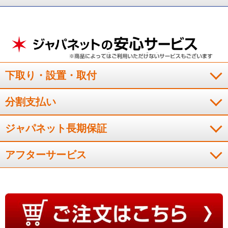
入れも８年前のものと比べてぐんと楽になってます。本格的な
季節が楽しみです。
（
埼玉県
50代
Y.Y様
）
みはっておやすみが便利
下取り・設置・取付
お手軽なお値段で、フィルタ－お掃除機能や凍結洗浄などがつ
分割支払い
ていたので、こちらを購入。単なる切りタイマーではなくて、
みはっておやすみの機能があるのは便利だと思いました。タイ
ジャパネット長期保証
マーが切れると暑くて目が覚めてしまうので、買い換える前は
つい、タイマーを長めにしてしまっていたので。
アフターサービス
（
兵庫県
50代
K.T様
）
音は静かです