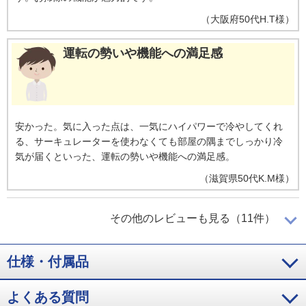
（
大阪府
50代
H.T様
）
運転の勢いや機能への満足感
安かった。気に入った点は、一気にハイパワーで冷やしてくれ
る、サーキュレーターを使わなくても部屋の隅までしっかり冷
気が届くといった、運転の勢いや機能への満足感。
（
滋賀県
50代
K.M様
）
本格的な季節が楽しみ
その他のレビューも見る（11件）
仕様・付属品
２０２７年のエアコン問題を知り、室外機から異音がしていた
ので買い替えを検討。寝室につけたので、まだ暑くて寝れない
日がないため、試運転程度ですが、音も静かでエアコンのお手
よくある質問