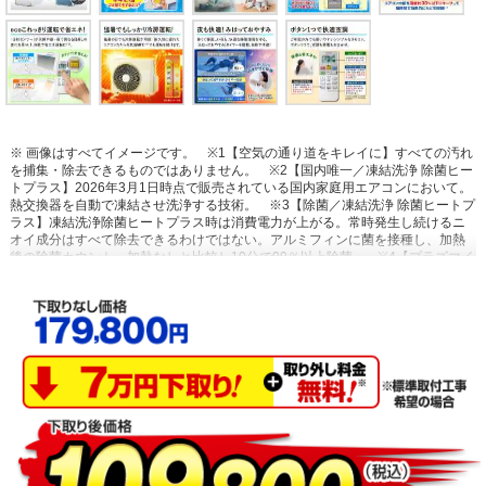
※ 画像はすべてイメージです。
※1【空気の通り道をキレイに】すべての汚れ
を捕集・除去できるものではありません。
※2【国内唯一／凍結洗浄 除菌ヒー
トプラス】2026年3月1日時点で販売されている国内家庭用エアコンにおいて。
熱交換器を自動で凍結させ洗浄する技術。
※3【除菌／凍結洗浄 除菌ヒートプ
ラス】凍結洗浄除菌ヒートプラス時は消費電力が上がる。常時発生し続けるニ
オイ成分はすべて除去できるわけではない。アルミフィンに菌を接種し、加熱
後の除菌カウント。加熱なしと比較し10分で99％以上除菌。
※4【プラズマイ
オン空清】閉鎖された実験設備における試験結果によるもので、実使用空間で
の効果を示すものではありません。タバコの有害物質は除去不可。
※5【浮遊
物質を捕集・抑制/ニオイを抑制】閉鎖された実験設備における試験結果による
もので、実使用空間での効果を示すものではありません。
※6【内部のカビを
抑制／カビバスター】約20分間。室温・湿度が上昇する場合あり。工場出荷時
は設定されておらずお客様ご自身による設定が必要。
※7【国内唯一／ステン
レス・クリーン システム】2026年3月1日時点で販売されている国内家庭用エア
コンにおいて。通風路、フラップにステンレスを採用。
※8【最上位モデルに
も搭載／凍結洗浄 除菌ヒートプラス】Xシリーズ搭載「凍結洗浄ヒートプラ
ス」とは加熱温度が異なる。手動運転のみ。
※9【「凍結洗浄」お客様満足度
約93％】「凍結洗浄」機能についての満足度。2023年11月調査。N=6,455。
※10【フィルター掃除で約10％の省エネ効果】外気温2℃、試験室の温度約
23℃、室温安定時1時間平均の消費電力を計測。埃2g塗布状態の消費電力