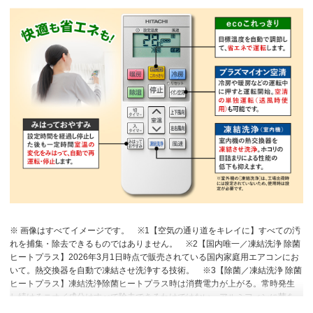
※ 画像はすべてイメージです。
※1【空気の通り道をキレイに】すべての汚
れを捕集・除去できるものではありません。
※2【国内唯一／凍結洗浄 除菌
ヒートプラス】2026年3月1日時点で販売されている国内家庭用エアコンにお
いて。熱交換器を自動で凍結させ洗浄する技術。
※3【除菌／凍結洗浄 除菌
ヒートプラス】凍結洗浄除菌ヒートプラス時は消費電力が上がる。常時発生
し続けるニオイ成分はすべて除去できるわけではない。アルミフィンに菌を
接種し、加熱後の除菌カウント。加熱なしと比較し10分で99％以上除菌。