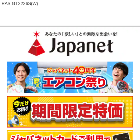
RAS-GT2226S(W)
（
静岡県
60代
I.S様
）
凍結洗浄が気に入りました。
凍結洗浄が気に入りました。すぐに冷えるし、これからの季節
とても助かります。
（
滋賀県
60代
N.H様
）
良く冷えます
別に日立のエアコンを使用していて、信頼感がある。古くなっ
た２台を買い換えました。今は冷房時期なので冷房しか使って
いませんが、良く冷えます。停止後クリ－ンも自動で行ってく
れるのが楽です。
（
徳島県
60代
M.S様
）