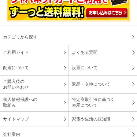
今年の夏は活躍してくれそうです
我が家にとって、３台目の白くまくん設置となりました。期待
カテゴリから探す
通りの涼しさで、デザインもスッキリしており今年の夏は、活
躍してくれそうです！
ご利用ガイド
よくある質問
（
京都府
40代
K.K様
）
配送について
設置について
買い替え時期もあり決めました
ご購入後の
返品・交換について
お問い合わせ
個人情報保護への
特定商取引法に基づく
買い替え時期もあり決めました。空気清浄機能と見張り機能が
取組み
表示について
いいと思います。
サイトマップ
家電や生活の豆知識
（
福岡県
60代
T.K様
）
会社案内
思い切って取り替えて本当に良かったで