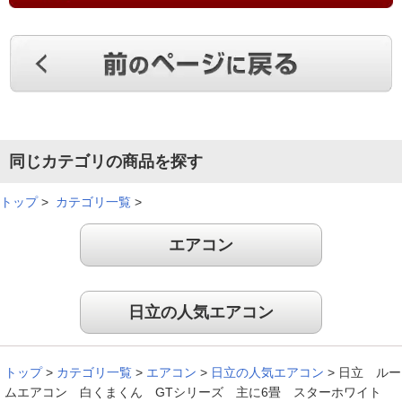
前のエアコンが臭うようになり、クリーニングを依頼したら、
購入から１７年経っていて、古すぎてできないと断られて買い
換えることになりました。音は静かです。冷房を消すときに、
内部送風乾燥運転機能を使用しない際は、ボタンを押す回数が
多いのが少し手間ですが、問題なく使っています。
（
大阪府
60代
H.K様
）
いい機能がたくさん！
同じカテゴリの商品を探す
トップ
>
カテゴリ一覧
>
古くなったので買い替えました。いい機能がたくさん付いてい
エアコン
て満足しています。
（
大阪府
60代
H.T様
）
日立の人気エアコン
清潔エアコンが気に入りました
トップ
>
カテゴリ一覧
>
エアコン
>
日立の人気エアコン
>
日立 ルー
清潔、シンプル、操作も簡単なエアコンだと思いました。
ムエアコン 白くまくん GTシリーズ 主に6畳 スターホワイト