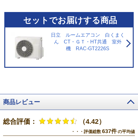
※4【プラズマイオン空清】閉鎖された実験設備における試験結果によるもの
で、実使用空間での効果を示すものではありません。タバコの有害物質は除
去不可。
※5【浮遊物質を捕集・抑制/ニオイを抑制】閉鎖された実験設備に
セットでお届けする商品
おける試験結果によるもので、実使用空間での効果を示すものではありませ
ん。
※6【内部のカビを抑制／カビバスター】約20分間。室温・湿度が上昇
する場合あり。工場出荷時は設定されておらずお客様ご自身による設定が必
日立 ルームエアコン 白くまく
要。
※7【国内唯一／ステンレス・クリーン システム】2026年3月1日時点
ん CT・ＧＴ・HT共通 室外
で販売されている国内家庭用エアコンにおいて。通風路、フラップにステン
機 RAC-GT2226S
レスを採用。
※8【最上位モデルにも搭載／凍結洗浄 除菌ヒートプラス】X
シリーズ搭載「凍結洗浄ヒートプラス」とは加熱温度が異なる。手動運転の
み。
※9【「凍結洗浄」お客様満足度約93％】「凍結洗浄」機能についての
満足度。2023年11月調査。N=6,455。
※10【フィルター掃除で約10％の省
エネ効果】外気温2℃、試験室の温度約23℃、室温安定時1時間平均の消費電
力を計測。埃2g塗布状態の消費電力（521Wh）、掃除後の消費電力
（466Wh）
※11【抗菌・防カビ・抗ウイルスフィルター】フィルターの性
能。部屋全体への抑制性能とは異なります。
※12【ダストボックスのお手
入れ】ダストボックスは半年に1回を目安に定期的に確認して、ホコリがたま
商品レビュー
っているようならお手入れをしてください。
※13【最上位モデルにも搭載
／プラズマイオン空清】Xシリーズ搭載「パワフルPremiumプラズマ空清」と
は異なる。
※14【ステンレスは埃の付着量がプラスチックの半分以下】プ
総合評価：
（4.42）
ラスチック素材とステンレスの比較。JIS粉体8種・11種混合。約8時間送風運
転した結果の通風路のホコリ付着量。
※15【除菌／ステンレス通風路・ス
637件
・・・評価総数
の平均値
テンレスフラップ】エアコンから出る空気を除菌しているわけではありませ